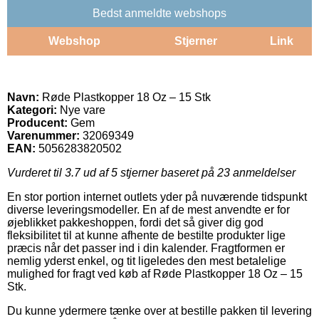
Bedst anmeldte webshops
Webshop
Stjerner
Link
Navn:
Røde Plastkopper 18 Oz – 15 Stk
Kategori:
Nye vare
Producent:
Gem
Varenummer:
32069349
EAN:
5056283820502
Vurderet til
3.7
ud af 5 stjerner baseret på
23
anmeldelser
En stor portion internet outlets yder på nuværende tidspunkt
diverse leveringsmodeller. En af de mest anvendte er for
øjeblikket pakkeshoppen, fordi det så giver dig god
fleksibilitet til at kunne afhente de bestilte produkter lige
præcis når det passer ind i din kalender. Fragtformen er
nemlig yderst enkel, og tit ligeledes den mest betalelige
mulighed for fragt ved køb af Røde Plastkopper 18 Oz – 15
Stk.
Du kunne ydermere tænke over at bestille pakken til levering