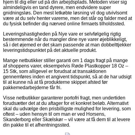
hjem til dig eller ud på din arbejdsplads. Metoden viser sig
almindeligvis en tand dyrere, men endvidere super
gnidningsløs. Den mest letkøbte løsning vil dog utvivlsomt
være at du selv henter varerne, men det står og falder med at
du fysisk befinder dig nærved online firmaets tilholdssted.
Leveringshastigheden på Nye vare er selvfølgelig rigtig
bestemmende når du mangler dine nye varer øjeblikkeligt,
så i det øjemed er det skam passende at man dobbelttjekker
leveringstidspunktet på det aktuelle produkt.
Mange netbutikker stiller garanti om 1 dags fragt på mange
af shoppens varer, eksempelvis Røde Plastkopper 18 Oz –
15 Stk, som alligevel er forudsat at transaktionen
gennemføres inden et angivent tidspunkt, så at de har udsigt
til at kunne nå at få produkterne skippet afsted før
pakkemedarbejderne får fri.
Visse netbutikker garanterer portofri fragt, men undertiden
forudsætter det at du aftager for et konkret beløb. Alternativt
skal du udvælge den prisbilligste mulighed for levering, som
oftest – uden hensyn til om man er ved Horsens,
Skanderborg eller Skælskør – vil være at få dem til at levere
din pakke til et afhentningssted.