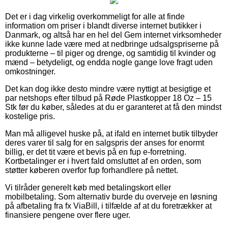
Det er i dag virkelig overkommeligt for alle at finde
information om priser i blandt diverse internet butikker i
Danmark, og altså har en hel del Gem internet virksomheder
ikke kunne lade være med at nedbringe udsalgspriserne på
produkterne – til piger og drenge, og samtidig til kvinder og
mænd – betydeligt, og endda nogle gange love fragt uden
omkostninger.
Det kan dog ikke desto mindre være nyttigt at besigtige et
par netshops efter tilbud på Røde Plastkopper 18 Oz – 15
Stk før du køber, således at du er garanteret at få den mindst
kostelige pris.
Man må alligevel huske på, at ifald en internet butik tilbyder
deres varer til salg for en salgspris der anses for enormt
billig, er det tit være et bevis på en fup e-forretning.
Kortbetalinger er i hvert fald omsluttet af en orden, som
støtter køberen overfor fup forhandlere på nettet.
Vi tilråder generelt køb med betalingskort eller
mobilbetaling. Som alternativ burde du overveje en løsning
på afbetaling fra fx ViaBill, i tilfælde af at du foretrækker at
finansiere pengene over flere uger.