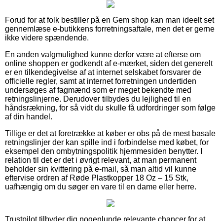
Forud for at folk bestiller på en Gem shop kan man ideelt set
gennemlæse e-butikkens forretningsaftale, men det er gerne
ikke videre spændende.
En anden valgmulighed kunne derfor være at efterse om
online shoppen er godkendt af e-mærket, siden det generelt
er en tilkendegivelse af at internet selskabet forsvarer de
officielle regler, samt at internet forretningen undertiden
undersøges af fagmænd som er meget bekendte med
retningslinjerne. Derudover tilbydes du lejlighed til en
håndsrækning, for så vidt du skulle få udfordringer som følge
af din handel.
Tillige er det at foretrække at køber er obs på de mest basale
retningslinjer der kan spille ind i forbindelse med købet, for
eksempel den ombytningspolitik hjemmesiden benytter. I
relation til det er det i øvrigt relevant, at man permanent
beholder sin kvittering på e-mail, så man altid vil kunne
eftervise ordren af Røde Plastkopper 18 Oz – 15 Stk,
uafhængig om du søger en vare til en dame eller herre.
Trustpilot tilbyder dig nogenlunde relevante chancer for at