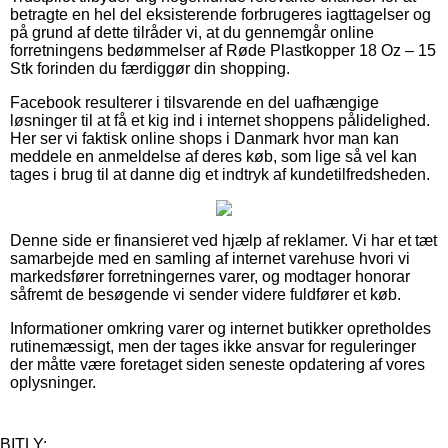
betragte en hel del eksisterende forbrugeres iagttagelser og
på grund af dette tilråder vi, at du gennemgår online
forretningens bedømmelser af Røde Plastkopper 18 Oz – 15
Stk forinden du færdiggør din shopping.
Facebook resulterer i tilsvarende en del uafhængige
løsninger til at få et kig ind i internet shoppens pålidelighed.
Her ser vi faktisk online shops i Danmark hvor man kan
meddele en anmeldelse af deres køb, som lige så vel kan
tages i brug til at danne dig et indtryk af kundetilfredsheden.
Denne side er finansieret ved hjælp af reklamer. Vi har et tæt
samarbejde med en samling af internet varehuse hvori vi
markedsfører forretningernes varer, og modtager honorar
såfremt de besøgende vi sender videre fuldfører et køb.
Informationer omkring varer og internet butikker opretholdes
rutinemæssigt, men der tages ikke ansvar for reguleringer
der måtte være foretaget siden seneste opdatering af vores
oplysninger.
BITLY: