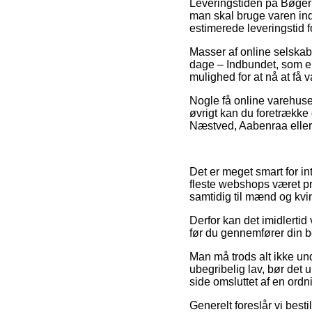
Leveringstiden på Bøger 
man skal bruge varen ind
estimerede leveringstid f
Masser af online selskab
dage – Indbundet, som er
mulighed for at nå at få 
Nogle få online varehuse 
øvrigt kan du foretrække 
Næstved, Aabenraa eller F
Det er meget smart for in
fleste webshops været pr
samtidig til mænd og kvi
Derfor kan det imidlertid
før du gennemfører din bes
Man må trods alt ikke und
ubegribelig lav, bør det 
side omsluttet af en ord
Generelt foreslår vi bes