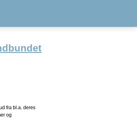
ndbundet
 fra bl.a. deres
mer og