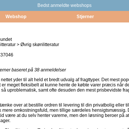
Bedst anmeldte webshops
Webshop
Stjerner
bundet
teratur > Øvrig skønlitteratur
537046
jerner baseret på
38
anmeldelser
ettet yder til alt held et bredt udvalg af fragttyper. Det mest popul
 er meget fleksibelt at kunne hente de købte varer præcis når de
 så uproblematisk, samt ofte desuden den mest prisbevidste fr
 over at bestille ordren til levering til din privatbolig eller ti
ak mere omkostningsfuld, men tillige særdeles hensigtsmæssig. D
tid være at du selv henter varerne, men den løsning beroer på a
ager.