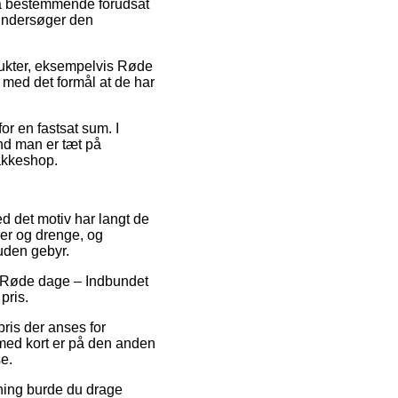
 så bestemmende forudsat
 undersøger den
dukter, eksempelvis Røde
med det formål at de har
or en fastsat sum. I
end man er tæt på
pakkeshop.
ed det motiv har langt de
ger og drenge, og
uden gebyr.
 på Røde dage – Indbundet
pris.
pris der anses for
 med kort er på den anden
e.
sning burde du drage