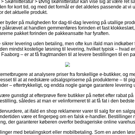
> Skønlitteratur > Øvrig skønlitteratur kan vise sig at være ret
en for kort tid, og med det formål er det aldeles passende at vi
or det aktuelle produkt.
er byder på muligheden for dag-til-dag levering på utallige pro
 påkrævet at handlen gemmenføres forinden et fast klokkeslæt, 
varerne pakket forinden de pakkeansatte har fyraften.
sikrer levering uden betaling, men ofte kun ifald man indkøber f
den mindst kostelige løsning til levering, hvilket typisk – hvad 
aaborg – er at få fragtmanden til at levere bestillingen til en 
ternetbrugere at analysere priser fra forskellige e-butikker, og m
esset til at at nedskære udsalgspriserne på produkterne – til pi
nder – eftertrykkeligt, og endda nogle gange garantere levering 
 være gunstigt at efterprøve flere butikker på nettet efter rabat
tilling, således at man er velinformeret til at få fat i den bedste 
ervurdere, at ifald en shop reklamerer varer til salg for en salgs
undertiden være et fingerpeg om en falsk e-handler. Bestillinger
ning, der garanterer køberen overfor bedrageriske online varehus
tillinger med betalingskort eller mobilbetaling. Som en anden lø