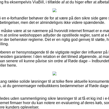
g fra eksempelvis ViaBill, i tilfælde af at du higer efter at afbeta
 en e-forhandler behøver de for at være på den sikre side gøre
betingelser, men det er almindeligvis ikke videre spændende.
e måske være at se nærmere på hvorvidt internet firmaet er e-m
 om at online webshoppen adlyder de opstillede regler, samt at e
r der behersker reglerne. Det er en rigtig god genvej til støtte,
lling.
 køberen er hensynstagende til de vigtigste regler der influerer på
mmesiden garanterer. I den relation er det tilmed afgørende, at 
å man senere vil kunne påvise sin ordre af Røde dage – Indbunde
ler herre.
 lang række solide løsninger til at tolke flere aktuelle konsument
s, at du gennemsøger netbutikkens bedømmelser af Røde dage 
des uden sammenligning sikre løsninger til at få et kig ind i e-
ernet firmaer hvor du kan notere en evaluering af deres køb, s
igere kunders oplevelser.