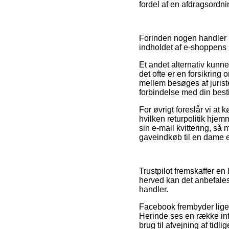
fordel af en afdragsordnin
Forinden nogen handler i
indholdet af e-shoppens 
Et andet alternativ kunn
det ofte er en forsikring
mellem besøges af juriste
forbindelse med din besti
For øvrigt foreslår vi at
hvilken returpolitik hje
sin e-mail kvittering, s
gaveindkøb til en dame el
Trustpilot fremskaffer en
herved kan det anbefale
handler.
Facebook frembyder ligele
Herinde ses en række int
brug til afvejning af tidl