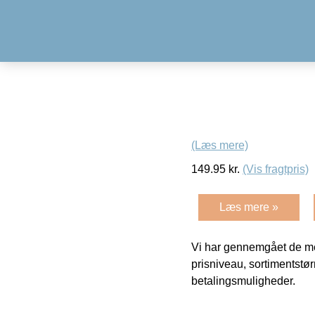
(Læs mere)
149.95
kr.
(Vis fragtpris)
Læs mere »
Vi har gennemgået de mes
prisniveau, sortimentstø
betalingsmuligheder.