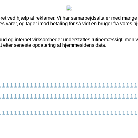
ret ved hjælp af reklamer. Vi har samarbejdsaftaler med mange in
 varer, og tager imod betaling for så vidt en bruger fra vores h
bud og internet virksomheder understøttes rutinemæssigt, men vi
t efter seneste opdatering af hjemmesidens data.
1
1
1
1
1
1
1
1
1
1
1
1
1
1
1
1
1
1
1
1
1
1
1
1
1
1
1
1
1
1
1
1
1
1
1
1
1
1
1
1
1
1
1
1
1
1
1
1
1
1
1
1
1
1
1
1
1
1
1
1
1
1
1
1
1
1
1
1
1
1
1
1
1
1
1
1
1
1
1
1
1
1
1
1
1
1
1
1
1
1
1
1
1
1
1
1
1
1
1
1
1
1
1
1
1