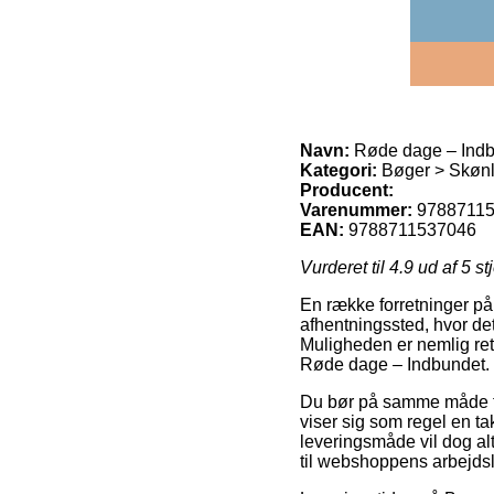
Navn:
Røde dage – Ind
Kategori:
Bøger > Skønlit
Producent:
Varenummer:
9788711
EAN:
9788711537046
Vurderet til
4.9
ud af 5 st
En række forretninger på n
afhentningssted, hvor det
Muligheden er nemlig ret
Røde dage – Indbundet.
Du bør på samme måde tænke
viser sig som regel en t
leveringsmåde vil dog al
til webshoppens arbejdsl