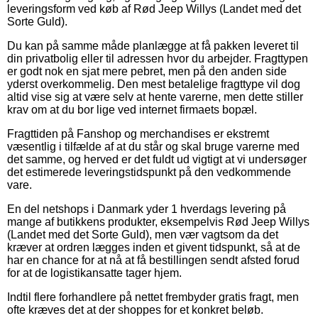
leveringsform ved køb af Rød Jeep Willys (Landet med det
Sorte Guld).
Du kan på samme måde planlægge at få pakken leveret til
din privatbolig eller til adressen hvor du arbejder. Fragttypen
er godt nok en sjat mere pebret, men på den anden side
yderst overkommelig. Den mest betalelige fragttype vil dog
altid vise sig at være selv at hente varerne, men dette stiller
krav om at du bor lige ved internet firmaets bopæl.
Fragttiden på Fanshop og merchandises er ekstremt
væsentlig i tilfælde af at du står og skal bruge varerne med
det samme, og herved er det fuldt ud vigtigt at vi undersøger
det estimerede leveringstidspunkt på den vedkommende
vare.
En del netshops i Danmark yder 1 hverdags levering på
mange af butikkens produkter, eksempelvis Rød Jeep Willys
(Landet med det Sorte Guld), men vær vagtsom da det
kræver at ordren lægges inden et givent tidspunkt, så at de
har en chance for at nå at få bestillingen sendt afsted forud
for at de logistikansatte tager hjem.
Indtil flere forhandlere på nettet frembyder gratis fragt, men
ofte kræves det at der shoppes for et konkret beløb.