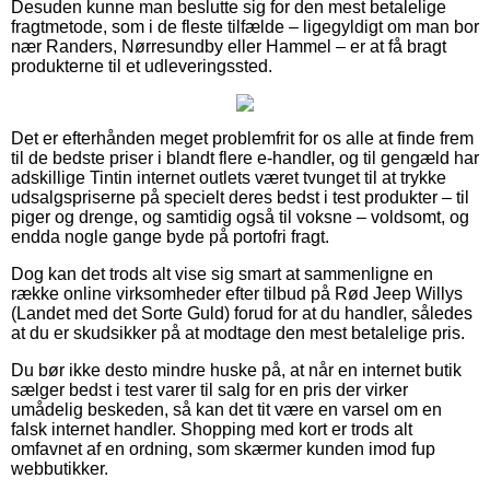
Desuden kunne man beslutte sig for den mest betalelige
fragtmetode, som i de fleste tilfælde – ligegyldigt om man bor
nær Randers, Nørresundby eller Hammel – er at få bragt
produkterne til et udleveringssted.
Det er efterhånden meget problemfrit for os alle at finde frem
til de bedste priser i blandt flere e-handler, og til gengæld har
adskillige Tintin internet outlets været tvunget til at trykke
udsalgspriserne på specielt deres bedst i test produkter – til
piger og drenge, og samtidig også til voksne – voldsomt, og
endda nogle gange byde på portofri fragt.
Dog kan det trods alt vise sig smart at sammenligne en
række online virksomheder efter tilbud på Rød Jeep Willys
(Landet med det Sorte Guld) forud for at du handler, således
at du er skudsikker på at modtage den mest betalelige pris.
Du bør ikke desto mindre huske på, at når en internet butik
sælger bedst i test varer til salg for en pris der virker
umådelig beskeden, så kan det tit være en varsel om en
falsk internet handler. Shopping med kort er trods alt
omfavnet af en ordning, som skærmer kunden imod fup
webbutikker.