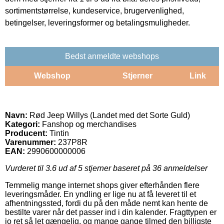
sortimentstørrelse, kundeservice, brugervenlighed,
betingelser, leveringsformer og betalingsmuligheder.
Bedst anmeldte webshops
Webshop
Stjerner
Link
Navn:
Rød Jeep Willys (Landet med det Sorte Guld)
Kategori:
Fanshop og merchandises
Producent:
Tintin
Varenummer:
237P8R
EAN:
2990600000006
Vurderet til
3.6
ud af 5 stjerner baseret på
36
anmeldelser
Temmelig mange internet shops giver efterhånden flere
leveringsmåder. En yndling er lige nu at få leveret til et
afhentningssted, fordi du på den måde nemt kan hente de
bestilte varer når det passer ind i din kalender. Fragttypen er
jo ret så let gængelig, og mange gange tilmed den billigste