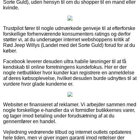
Sorte Guld), uden hensyn til om du shopper til en mand eller
kvinde.
Trustpilot fører til nogle udmærkede genveje til at efterforske
forskellige forhenværende konsumenters ratings og derfor
støtter vi, at du undersøger internet webshoppens kritik af
Rød Jeep Willys (Landet med det Sorte Guld) forud for at du
køber.
Facebook leverer desuden ultra habile løsninger til at få
kendskab til online forretningens kundefokus. Her er der
nogle netbutikker hvor kunder kan registrere en anmeldelse
af deres købsoplevelse, hvilket desuden burde udnyttes til at
vurdere hvor glade kunderne er.
Websitet er finansieret af reklamer. Vi arbejder sammen med
nogle forskellige e-handler da vi formidler butikkernes varer,
og tager imod betaling under forudsætning af at du
gennemfører en handel.
Vejledning vedrørende tilbud og internet outlets opdateres
hele tiden, men vi giver ingen garanti imod rettelser der