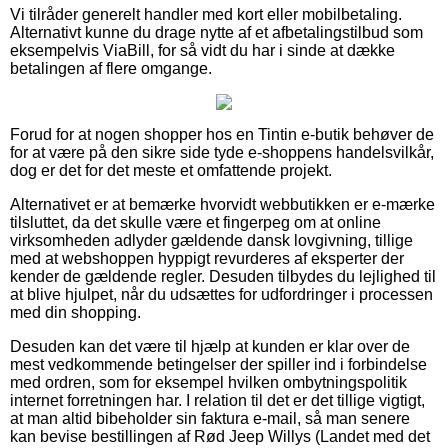
Vi tilråder generelt handler med kort eller mobilbetaling.
Alternativt kunne du drage nytte af et afbetalingstilbud som
eksempelvis ViaBill, for så vidt du har i sinde at dække
betalingen af flere omgange.
Forud for at nogen shopper hos en Tintin e-butik behøver de
for at være på den sikre side tyde e-shoppens handelsvilkår,
dog er det for det meste et omfattende projekt.
Alternativet er at bemærke hvorvidt webbutikken er e-mærke
tilsluttet, da det skulle være et fingerpeg om at online
virksomheden adlyder gældende dansk lovgivning, tillige
med at webshoppen hyppigt revurderes af eksperter der
kender de gældende regler. Desuden tilbydes du lejlighed til
at blive hjulpet, når du udsættes for udfordringer i processen
med din shopping.
Desuden kan det være til hjælp at kunden er klar over de
mest vedkommende betingelser der spiller ind i forbindelse
med ordren, som for eksempel hvilken ombytningspolitik
internet forretningen har. I relation til det er det tillige vigtigt,
at man altid bibeholder sin faktura e-mail, så man senere
kan bevise bestillingen af Rød Jeep Willys (Landet med det