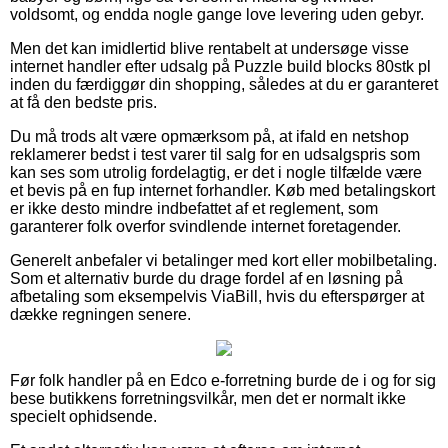
voldsomt, og endda nogle gange love levering uden gebyr.
Men det kan imidlertid blive rentabelt at undersøge visse
internet handler efter udsalg på Puzzle build blocks 80stk pl
inden du færdiggør din shopping, således at du er garanteret
at få den bedste pris.
Du må trods alt være opmærksom på, at ifald en netshop
reklamerer bedst i test varer til salg for en udsalgspris som
kan ses som utrolig fordelagtig, er det i nogle tilfælde være
et bevis på en fup internet forhandler. Køb med betalingskort
er ikke desto mindre indbefattet af et reglement, som
garanterer folk overfor svindlende internet foretagender.
Generelt anbefaler vi betalinger med kort eller mobilbetaling.
Som et alternativ burde du drage fordel af en løsning på
afbetaling som eksempelvis ViaBill, hvis du efterspørger at
dække regningen senere.
Før folk handler på en Edco e-forretning burde de i og for sig
bese butikkens forretningsvilkår, men det er normalt ikke
specielt ophidsende.