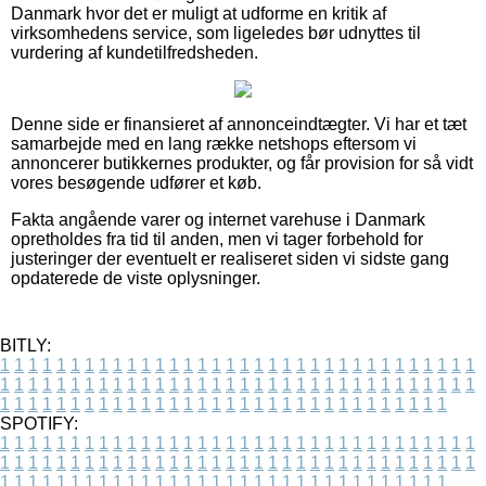
Danmark hvor det er muligt at udforme en kritik af
virksomhedens service, som ligeledes bør udnyttes til
vurdering af kundetilfredsheden.
Denne side er finansieret af annonceindtægter. Vi har et tæt
samarbejde med en lang række netshops eftersom vi
annoncerer butikkernes produkter, og får provision for så vidt
vores besøgende udfører et køb.
Fakta angående varer og internet varehuse i Danmark
opretholdes fra tid til anden, men vi tager forbehold for
justeringer der eventuelt er realiseret siden vi sidste gang
opdaterede de viste oplysninger.
BITLY:
1
1
1
1
1
1
1
1
1
1
1
1
1
1
1
1
1
1
1
1
1
1
1
1
1
1
1
1
1
1
1
1
1
1
1
1
1
1
1
1
1
1
1
1
1
1
1
1
1
1
1
1
1
1
1
1
1
1
1
1
1
1
1
1
1
1
1
1
1
1
1
1
1
1
1
1
1
1
1
1
1
1
1
1
1
1
1
1
1
1
1
1
1
1
1
1
1
1
1
1
SPOTIFY:
1
1
1
1
1
1
1
1
1
1
1
1
1
1
1
1
1
1
1
1
1
1
1
1
1
1
1
1
1
1
1
1
1
1
1
1
1
1
1
1
1
1
1
1
1
1
1
1
1
1
1
1
1
1
1
1
1
1
1
1
1
1
1
1
1
1
1
1
1
1
1
1
1
1
1
1
1
1
1
1
1
1
1
1
1
1
1
1
1
1
1
1
1
1
1
1
1
1
1
1