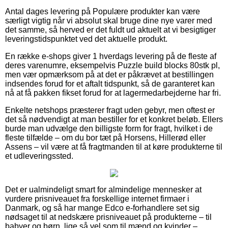
Antal dages levering på Populære produkter kan være
særligt vigtig når vi absolut skal bruge dine nye varer med
det samme, så herved er det fuldt ud aktuelt at vi besigtiger
leveringstidspunktet ved det aktuelle produkt.
En række e-shops giver 1 hverdags levering på de fleste af
deres varenumre, eksempelvis Puzzle build blocks 80stk pl,
men vær opmærksom på at det er påkrævet at bestillingen
indsendes forud for et aftalt tidspunkt, så de garanteret kan
nå at få pakken fikset forud for at lagermedarbejderne har fri.
Enkelte netshops præsterer fragt uden gebyr, men oftest er
det så nødvendigt at man bestiller for et konkret beløb. Ellers
burde man udvælge den billigste form for fragt, hvilket i de
fleste tilfælde – om du bor tæt på Horsens, Hillerød eller
Assens – vil være at få fragtmanden til at køre produkterne til
et udleveringssted.
Det er ualmindeligt smart for almindelige mennesker at
vurdere prisniveauet fra forskellige internet firmaer i
Danmark, og så har mange Edco e-forhandlere set sig
nødsaget til at nedskære prisniveauet på produkterne – til
babyer og børn, lige så vel som til mænd og kvinder –