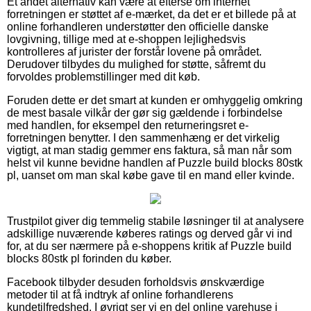
Et andet alternativ kan være at efterse om internet
forretningen er støttet af e-mærket, da det er et billede på at
online forhandleren understøtter den officielle danske
lovgivning, tillige med at e-shoppen lejlighedsvis
kontrolleres af jurister der forstår lovene på området.
Derudover tilbydes du mulighed for støtte, såfremt du
forvoldes problemstillinger med dit køb.
Foruden dette er det smart at kunden er omhyggelig omkring
de mest basale vilkår der gør sig gældende i forbindelse
med handlen, for eksempel den returneringsret e-
forretningen benytter. I den sammenhæng er det virkelig
vigtigt, at man stadig gemmer ens faktura, så man når som
helst vil kunne bevidne handlen af Puzzle build blocks 80stk
pl, uanset om man skal købe gave til en mand eller kvinde.
Trustpilot giver dig temmelig stabile løsninger til at analysere
adskillige nuværende køberes ratings og derved går vi ind
for, at du ser nærmere på e-shoppens kritik af Puzzle build
blocks 80stk pl forinden du køber.
Facebook tilbyder desuden forholdsvis ønskværdige
metoder til at få indtryk af online forhandlerens
kundetilfredshed. I øvrigt ser vi en del online varehuse i