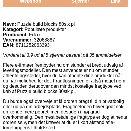
Webshop
Stjerner
Link
Navn:
Puzzle build blocks 80stk pl
Kategori:
Populære produkter
Producent:
Edco
Varenummer:
32068887
EAN:
8711252063393
Vurderet til
3.9
ud af 5 stjerner baseret på
35
anmeldelser
Flere e-firmaer frembyder nu om stunder et bredt udvalg af
leveringsmodeller. Den mest anvendte er nu om stunder
afhentningssteder, hvor du kan afhente dine produkter når
du har mulighed for det. Fragtløsningen er altså meget nem,
og desuden derudover den mindst kostelige fragttype ved
køb af Puzzle build blocks 80stk pl.
Du burde også overveje at få ordren bragt til din privatbolig
eller ud på din arbejdsplads. Fragtmetoden bliver godt nok
en kende mere pebret, men desuden i høj grad
overkommelig. Den mest betalelige fragttype er dog at hente
ordren selv, men det kræver at du er i kort afstand af e-
forretningens tilholdssted.