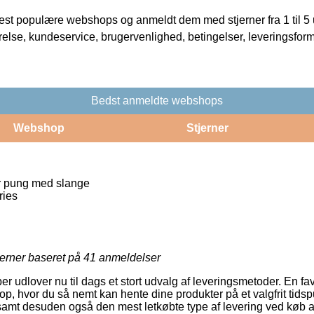
t populære webshops og anmeldt dem med stjerner fra 1 til 5 ud
rrelse, kundeservice, brugervenlighed, betingelser, leveringsfor
Bedst anmeldte webshops
Webshop
Stjerner
 pung med slange
ries
jerner baseret på
41
anmeldelser
er udlover nu til dags et stort udvalg af leveringsmetoder. En fav
hop, hvor du så nemt kan hente dine produkter på et valgfrit tid
 samt desuden også den mest letkøbte type af levering ved køb