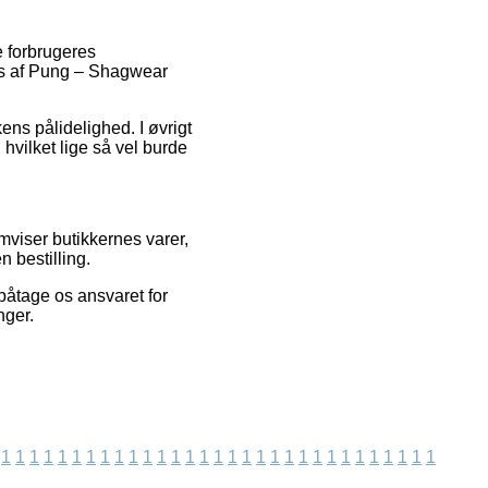
e forbrugeres
ngs af Pung – Shagwear
ens pålidelighed. I øvrigt
 hvilket lige så vel burde
mviser butikkernes varer,
 bestilling.
 påtage os ansvaret for
nger.
1
1
1
1
1
1
1
1
1
1
1
1
1
1
1
1
1
1
1
1
1
1
1
1
1
1
1
1
1
1
1