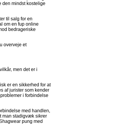
 den mindst kostelige
r til salg for en
al om en fup online
imod bedrageriske
du overveje et
ilkår, men det er i
sk er en sikkerhed for at
es af jurister som kender
 problemer i forbindelse
forbindelse med handlen,
 at man stadigvæk sikrer
g – Shagwear pung med