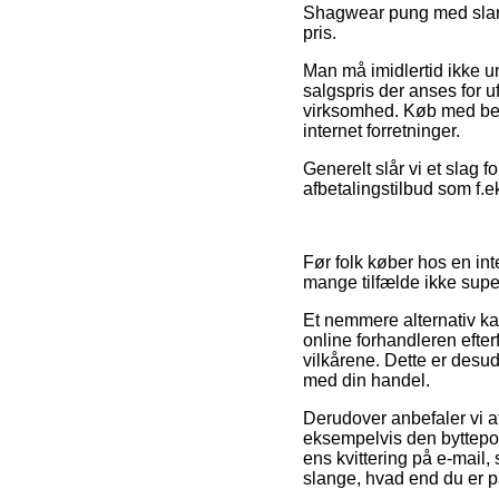
Shagwear pung med slang
pris.
Man må imidlertid ikke un
salgspris der anses for u
virksomhed. Køb med beta
internet forretninger.
Generelt slår vi et slag 
afbetalingstilbud som f.ek
Før folk køber hos en int
mange tilfælde ikke supe
Et nemmere alternativ ka
online forhandleren efter
vilkårene. Dette er desu
med din handel.
Derudover anbefaler vi a
eksempelvis den byttepolit
ens kvittering på e-mail
slange, hvad end du er p