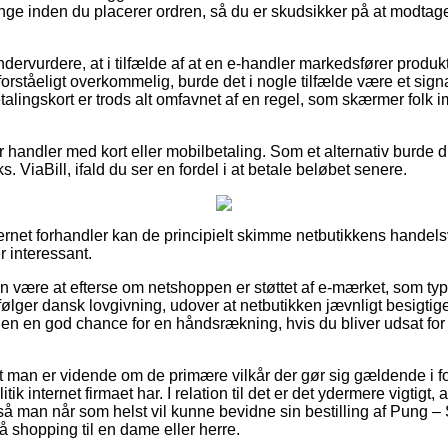
e inden du placerer ordren, så du er skudsikker på at modtage
dervurdere, at i tilfælde af at en e-handler markedsfører produkte
forståeligt overkommelig, burde det i nogle tilfælde være et sign
lingskort er trods alt omfavnet af en regel, som skærmer folk 
for handler med kort eller mobilbetaling. Som et alternativ burde 
s. ViaBill, ifald du ser en fordel i at betale beløbet senere.
ernet forhandler kan de principielt skimme netbutikkens handelsv
r interessant.
n være at efterse om netshoppen er støttet af e-mærket, som typi
følger dansk lovgivning, udover at netbutikken jævnligt besigtig
den en god chance for en håndsrækning, hvis du bliver udsat for
t man er vidende om de primære vilkår der gør sig gældende i 
ik internet firmaet har. I relation til det er det ydermere vigtigt,
, så man når som helst vil kunne bevidne sin bestilling af Pun
å shopping til en dame eller herre.