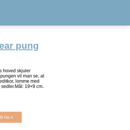
ear pung
s hoved skjuler
pungen vil man se, at
kreditkor, lomme med
il sedler.Mål: 19×9 cm.
b nu »