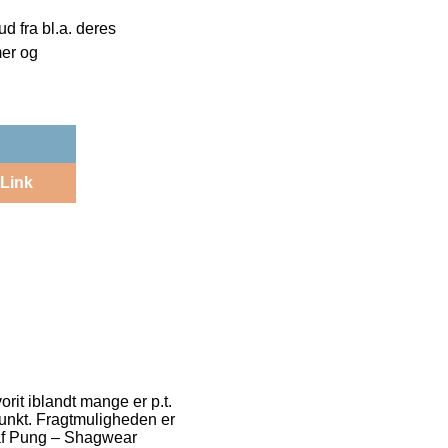
 fra bl.a. deres
mer og
Link
orit iblandt mange er p.t.
spunkt. Fragtmuligheden er
 af Pung – Shagwear