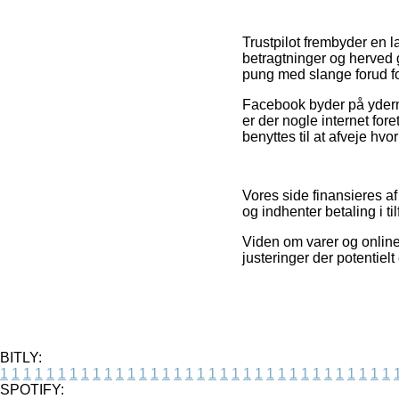
Trustpilot frembyder en l
betragtninger og herved 
pung med slange forud for
Facebook byder på ydermer
er der nogle internet for
benyttes til at afveje hvo
Vores side finansieres af
og indhenter betaling i t
Viden om varer og online 
justeringer der potentiel
BITLY:
1
1
1
1
1
1
1
1
1
1
1
1
1
1
1
1
1
1
1
1
1
1
1
1
1
1
1
1
1
1
1
1
1
1
SPOTIFY: