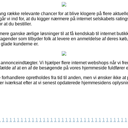
ang række relevante chancer for at blive klogere på flere aktuell
går vi ind for, at du kigger nærmere på internet selskabets rati
 at du bestiller.
e ganske ærlige løsninger til at få kendskab til internet butikk
etagender som tilbyder folk at levere en anmeldelse af deres køb,
r glade kunderne er.
 annonceindtægter. Vi hjælper flere internet webshops når vi fre
ilfælde af at en af de besøgende på vores hjemmeside fuldfører en
forhandlere opretholdes fra tid til anden, men vi ønsker ikke at
t er iværksat efter at vi senest opdaterede hjemmesidens oplysni
1
1
1
1
1
1
1
1
1
1
1
1
1
1
1
1
1
1
1
1
1
1
1
1
1
1
1
1
1
1
1
1
1
1
1