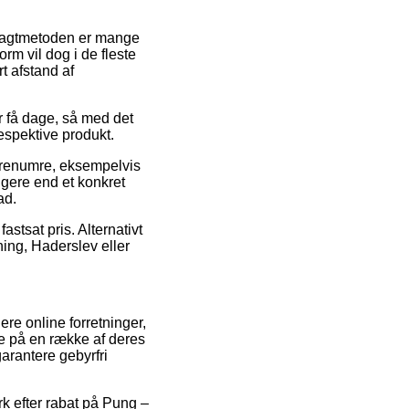
. Fragtmetoden er mange
rm vil dog i de fleste
t afstand af
or få dage, så med det
espektive produkt.
arenumre, eksempelvis
gere end et konkret
ad.
astsat pris. Alternativt
ing, Haderslev eller
ere online forretninger,
ne på en række af deres
garantere gebyrfri
rk efter rabat på Pung –