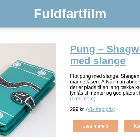
Fuldfartfilm
Pung – Shagw
med slange
Flot pung med slange. Slangen
magnetlåsen. Â Når man åbner 
der er plads til en lang række 
lynlås til mønter og god plads t
(Læs mere)
299
kr.
(Vis fragtpris)
Læs mere »
Kø