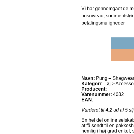
Vi har gennemgået de mes
prisniveau, sortimentstø
betalingsmuligheder.
Navn:
Pung – Shagwear
Kategori:
Tøj > Accesso
Producent:
Varenummer:
4032
EAN:
Vurderet til
4.2
ud af 5 st
En hel del online selskab
at få sendt til en pakkes
nemlig i høj grad enkel,