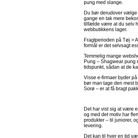
pung med slange.
Du bør derudover vælge at
gange en tak mere bekoste
tilfælde være at du selv 
webbutikkens lager.
Fragtperioden på Tøj > Ac
formål er det selvsagt e
Temmelig mange webshops
Pung – Shagwear pung med
tidspunkt, sådan at de ka
Visse e-firmaer byder på f
bør man tage den mest be
Sorø – er at få bragt pakk
Det har vist sig at være e
og med det motiv har fler
produkter – til juniorer,
levering.
Det kan til hver en tid v