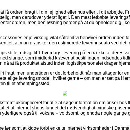
 få ordren bragt til din lejlighed eller hus eller til dit arbejde
lig, men derudover yderst ligetil. Den mest letkøbte leveringsfo
henter ordren, men den løsning beroer på at du opholder dig i kor
cessories er jo virkelig vital såfremt vi behøver ordren inden f
ssentielt at man gransker den estimerede leveringsdato ved det r
 stiller udsigt til 1 hverdags levering på en række af deres v
 slange, som imidlertid kræver at bestillingen indsendes tidli
n nå at få produktet afsted inden logistikpersonalet drager hjem
ri fragt, men undertiden er det forbeholdt når man aftager for en f
talelige leveringsmodel, hvilket gerne – om man er tæt på Hern
en til et afhentningssted.
kstremt ukompliceret for alle at søge information om priser hos fl
tallet af internet shops fundet det nødvendigt at mindske priser
 og yderligere også til voksne – voldsomt, og endda nogle gange 
ære lønsomt at kigge forbi enkelte internet virksomheder i Danma