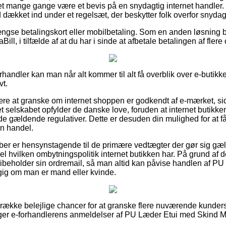
 det mange gange være et bevis på en snydagtig internet handl
d dækket ind under et regelsæt, der beskytter folk overfor snydagt
ngse betalingskort eller mobilbetaling. Som en anden løsning 
iaBill, i tilfælde af at du har i sinde at afbetale betalingen af fle
orhandler kan man når alt kommer til alt få overblik over e-butikk
vt.
re at granske om internet shoppen er godkendt af e-mærket, si
et selskabet opfylder de danske love, foruden at internet butikk
i de gældende regulativer. Dette er desuden din mulighed for at f
n handel.
 køber er hensynstagende til de primære vedtægter der gør sig g
l hvilken ombytningspolitik internet butikken har. På grund af det
bibeholder sin ordremail, så man altid kan påvise handlen af P
ig om man er mand eller kvinde.
n række belejlige chancer for at granske flere nuværende kunder
søger e-forhandlerens anmeldelser af PU Læder Etui med Skind Mø