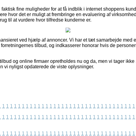
aktisk fine muligheder for at få indblik i internet shoppens kun
ere hvor det er muligt at frembringe en evaluering af virksomhed
ug til at vurdere hvor tilfredse kunderne er.
ansieret ved hjælp af annoncer. Vi har et tæt samarbejde med 
r forretningernes tilbud, og indkasserer honorar hvis de personer
lbud og online firmaer opretholdes nu og da, men vi tager ikke a
en vi nyligst opdaterede de viste oplysninger.
1
1
1
1
1
1
1
1
1
1
1
1
1
1
1
1
1
1
1
1
1
1
1
1
1
1
1
1
1
1
1
1
1
1
1
1
1
1
1
1
1
1
1
1
1
1
1
1
1
1
1
1
1
1
1
1
1
1
1
1
1
1
1
1
1
1
1
1
1
1
1
1
1
1
1
1
1
1
1
1
1
1
1
1
1
1
1
1
1
1
1
1
1
1
1
1
1
1
1
1
1
1
1
1
1