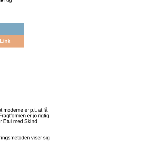
mer og
Link
t moderne er p.t. at få
ragtformen er jo rigtig
er Etui med Skind
veringsmetoden viser sig