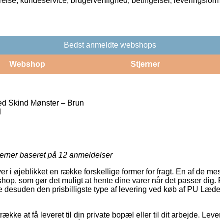
rrelse, kundeservice, brugervenlighed, betingelser, leveringsfor
Bedst anmeldte webshops
Webshop
Stjerner
d Skind Mønster – Brun
d
jerner baseret på
12
anmeldelser
r i øjeblikket en række forskellige former for fragt. En af de mes
shop, som gør det muligt at hente dine varer når det passer dig. F
lde desuden den prisbilligste type af levering ved køb af PU Læd
ække at få leveret til din private bopæl eller til dit arbejde. Le