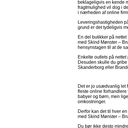
beklageligvis en kende 
fragtmulighed vil dog i d
i nærheden af online fir
Leveringshastigheden på
grund er det tydeligvis m
En del butikker på nette
med Skind Mønster – Brun,
hensynstagen til at de sa
Enkelte outlets på nettet
Desuden skulle du gribe 
Skanderborg eller Brande –
Det er jo usædvanlig let 
fleste online forhandlere 
babyer og børn, men lige
omkostninger.
Derfor kan det til hver e
med Skind Mønster – Brun 
Du bør ikke desto mindre