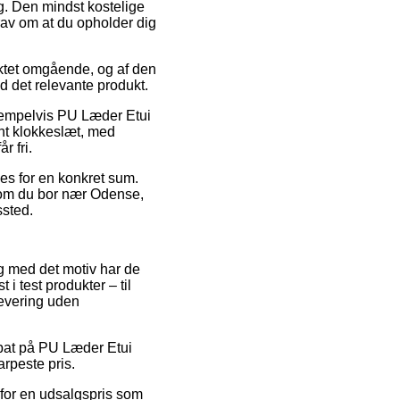
. Den mindst kostelige
krav om at du opholder dig
tet omgående, og af den
d det relevante produkt.
ksempelvis PU Læder Etui
ent klokkeslæt, med
r fri.
les for en konkret sum.
– om du bor nær Odense,
ssted.
 og med det motiv har de
i test produkter – til
levering uden
rabat på PU Læder Etui
rpeste pris.
 for en udsalgspris som