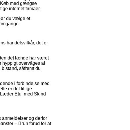
er. Køb med gængse
ige internet firmaer.
bør du vælge et
re omgange.
ens handelsvilkår, det er
den det længe har været
en hyppigt overvåges af
å bistand, såfremt du
ældende i forbindelse med
te er det tillige
U Læder Etui med Skind
s anmeldelser og derfor
nster – Brun forud for at