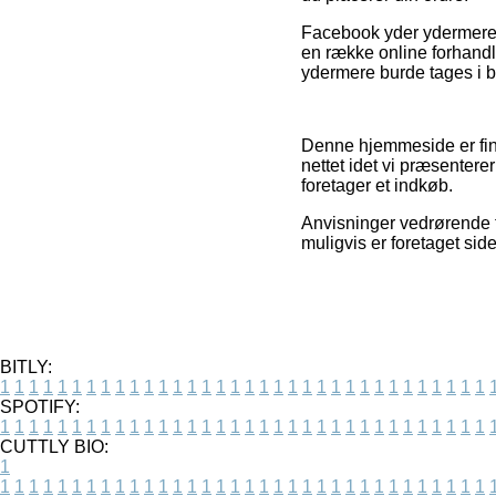
Facebook yder ydermere f
en række online forhandl
ydermere burde tages i br
Denne hjemmeside er fin
nettet idet vi præsentere
foretager et indkøb.
Anvisninger vedrørende ti
muligvis er foretaget sid
BITLY:
1
1
1
1
1
1
1
1
1
1
1
1
1
1
1
1
1
1
1
1
1
1
1
1
1
1
1
1
1
1
1
1
1
1
SPOTIFY:
1
1
1
1
1
1
1
1
1
1
1
1
1
1
1
1
1
1
1
1
1
1
1
1
1
1
1
1
1
1
1
1
1
1
CUTTLY BIO:
1
1
1
1
1
1
1
1
1
1
1
1
1
1
1
1
1
1
1
1
1
1
1
1
1
1
1
1
1
1
1
1
1
1
1