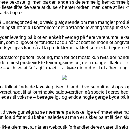
mere bekostelig, men på den anden side temmelig fremkommelig
e fleste tilfælde være at du selv henter ordren, men dette stiller 
maets bopæl.
 Uncategorized er jo vældig afgørende om man mangler produk
eningsfuldt at du kontrollerer det anslåede leveringstidspunkt ve
t yder levering på blot en enkelt hverdag på flere varenumre, e
 som alligevel er forudsat at du når at bestille inden et angiv
ndsynligvis kan nå at få produkterne pakket før medarbejderne få
 præsterer portofri levering, men for det meste kun hvis der hand
den mest prisbevidste leveringsversion, der i mange tilfælde 
 vil blive at få fragtfirmaet til at køre din ordre til et afhentning
for folk at finde de laveste priser i blandt diverse online shops,
været nødt til at formindske salgsværdien på specielt deres bedst 
ledes til voksne – betragteligt, og endda nogle gange byde på 
n tid være gunstigt at se nærmere på forskellige e-firmaer efter 
forud for at du køber, således at man er sikker på at få den ska
 ikke glemme, at når en webbutik forhandler deres varer til salg