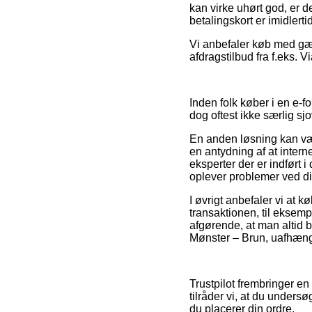
kan virke uhørt god, er
betalingskort er imidlerti
Vi anbefaler køb med gæ
afdragstilbud fra f.eks. V
Inden folk køber i en e-f
dog oftest ikke særlig sjo
En anden løsning kan væ
en antydning af at intern
eksperter der er indført 
oplever problemer ved di
I øvrigt anbefaler vi at
transaktionen, til eksempe
afgørende, at man altid 
Mønster – Brun, uafhæng
Trustpilot frembringer e
tilråder vi, at du under
du placerer din ordre.