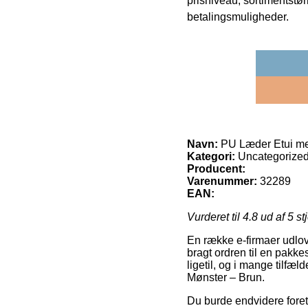
prisniveau, sortimentstø
betalingsmuligheder.
Navn:
PU Læder Etui me
Kategori:
Uncategorize
Producent:
Varenummer:
32289
EAN:
Vurderet til
4.8
ud af 5 st
En række e-firmaer udlove
bragt ordren til en pakke
ligetil, og i mange tilfæ
Mønster – Brun.
Du burde endvidere foretr