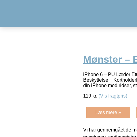
Mønster – 
iPhone 6 – PU Læder Etu
Beskyttelse + Kortholde
din iPhone mod ridser, 
119
kr.
(Vis fragtpris)
Læs mere »
Vi har gennemgået de mes