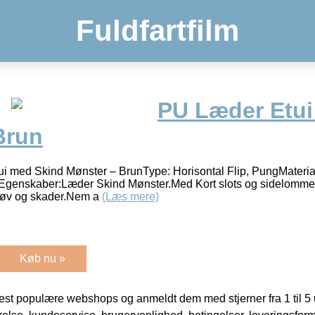
Fuldfartfilm
PU Læder Etui
Brun
i med Skind Mønster – BrunType: Horisontal Flip, PungMateri
rEgenskaber:Læder Skind Mønster.Med Kort slots og sidelomme.
støv og skader.Nem a
(Læs mere)
Køb nu »
t populære webshops og anmeldt dem med stjerner fra 1 til 5 ud