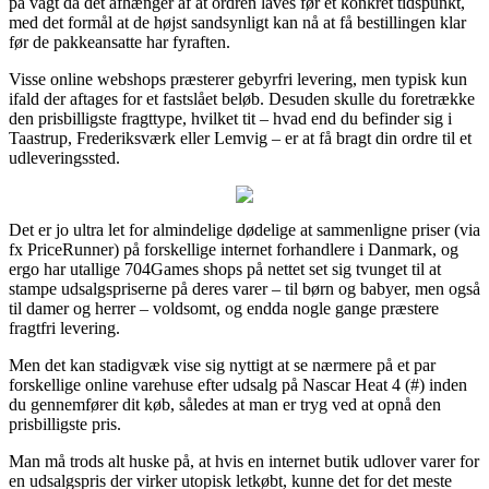
på vagt da det afhænger af at ordren laves før et konkret tidspunkt,
med det formål at de højst sandsynligt kan nå at få bestillingen klar
før de pakkeansatte har fyraften.
Visse online webshops præsterer gebyrfri levering, men typisk kun
ifald der aftages for et fastslået beløb. Desuden skulle du foretrække
den prisbilligste fragttype, hvilket tit – hvad end du befinder sig i
Taastrup, Frederiksværk eller Lemvig – er at få bragt din ordre til et
udleveringssted.
Det er jo ultra let for almindelige dødelige at sammenligne priser (via
fx PriceRunner) på forskellige internet forhandlere i Danmark, og
ergo har utallige 704Games shops på nettet set sig tvunget til at
stampe udsalgspriserne på deres varer – til børn og babyer, men også
til damer og herrer – voldsomt, og endda nogle gange præstere
fragtfri levering.
Men det kan stadigvæk vise sig nyttigt at se nærmere på et par
forskellige online varehuse efter udsalg på Nascar Heat 4 (#) inden
du gennemfører dit køb, således at man er tryg ved at opnå den
prisbilligste pris.
Man må trods alt huske på, at hvis en internet butik udlover varer for
en udsalgspris der virker utopisk letkøbt, kunne det for det meste