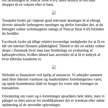
om bestillingen af Nascar Heat 4 (#), uden hensyn til om man
shopper til en voksen eller et barn.
Trustpilot byder på i højeste grad relevante løsninger til at eftergå
diverse aktuelle forbrugeres meninger og derfor foreslåes det, at du
betragter online webshoppens ratings af Nascar Heat 4 (#) forinden
du bestiller.
Facebook byder på tillige relativt troværdige muligheder for at få en
idé om internet firmaets pålidelighed. Tilmed er der en række online
shops i Danmark hvor man kan frembringe en evaluering af
købsoplevelsen, hvilket tilmed kan anvendes til at få et indtryk af
hvor tilfredse kunderne er.
Websitet er finansieret ved hjælp af annoncer. Vi arbejder sammen
med flere internet varehuse og markedsfører forretningernes varer,
og opnår kommission ifald en bruger fra vores side foretager en
transaktion.
Orientering om varer og e-forretninger ajourføres hele tiden, men vi
påtager os intet ansvar for modifikationer der er iværksat efter sidste
opdatering af de anvendte oplysninger.