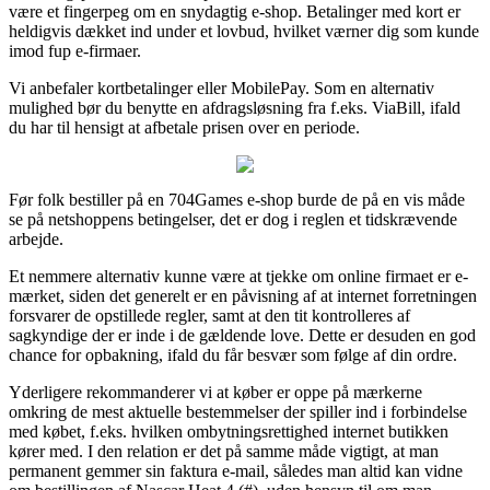
være et fingerpeg om en snydagtig e-shop. Betalinger med kort er
heldigvis dækket ind under et lovbud, hvilket værner dig som kunde
imod fup e-firmaer.
Vi anbefaler kortbetalinger eller MobilePay. Som en alternativ
mulighed bør du benytte en afdragsløsning fra f.eks. ViaBill, ifald
du har til hensigt at afbetale prisen over en periode.
Før folk bestiller på en 704Games e-shop burde de på en vis måde
se på netshoppens betingelser, det er dog i reglen et tidskrævende
arbejde.
Et nemmere alternativ kunne være at tjekke om online firmaet er e-
mærket, siden det generelt er en påvisning af at internet forretningen
forsvarer de opstillede regler, samt at den tit kontrolleres af
sagkyndige der er inde i de gældende love. Dette er desuden en god
chance for opbakning, ifald du får besvær som følge af din ordre.
Yderligere rekommanderer vi at køber er oppe på mærkerne
omkring de mest aktuelle bestemmelser der spiller ind i forbindelse
med købet, f.eks. hvilken ombytningsrettighed internet butikken
kører med. I den relation er det på samme måde vigtigt, at man
permanent gemmer sin faktura e-mail, således man altid kan vidne