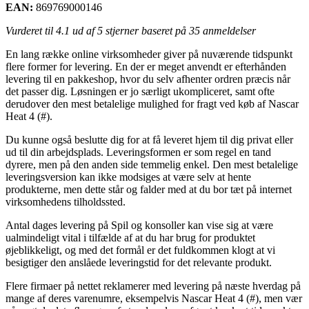
EAN:
869769000146
Vurderet til
4.1
ud af 5 stjerner baseret på
35
anmeldelser
En lang række online virksomheder giver på nuværende tidspunkt
flere former for levering. En der er meget anvendt er efterhånden
levering til en pakkeshop, hvor du selv afhenter ordren præcis når
det passer dig. Løsningen er jo særligt ukompliceret, samt ofte
derudover den mest betalelige mulighed for fragt ved køb af Nascar
Heat 4 (#).
Du kunne også beslutte dig for at få leveret hjem til dig privat eller
ud til din arbejdsplads. Leveringsformen er som regel en tand
dyrere, men på den anden side temmelig enkel. Den mest betalelige
leveringsversion kan ikke modsiges at være selv at hente
produkterne, men dette står og falder med at du bor tæt på internet
virksomhedens tilholdssted.
Antal dages levering på Spil og konsoller kan vise sig at være
ualmindeligt vital i tilfælde af at du har brug for produktet
øjeblikkeligt, og med det formål er det fuldkommen klogt at vi
besigtiger den anslåede leveringstid for det relevante produkt.
Flere firmaer på nettet reklamerer med levering på næste hverdag på
mange af deres varenumre, eksempelvis Nascar Heat 4 (#), men vær