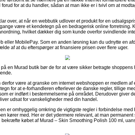
orud for at du handler, sådan at man ikke er i tvivl om at modta
ar over, at når en webbutik udlover et produkt for en udsalgspri
ange være et kendetegn på en bedragerisk online forretning. K
 anordning, hvilket dækker dig som kunde overfor svindlende int
tkøb eller MobilePay. Som en anden løsning kan du udnytte en a
fælde af at du efterspørger at finansiere prisen over flere uger.
å en Murad butik bør de for at være sikker betragte shoppens h
sende.
 derfor være at granske om internet webshoppen er medlem af
tegn for at e-forhandleren efterlever de danske regler, tillige m
som er indført i bestemmelserne på området. Derudover giver det
liver udsat for vanskeligheder med din handel.
nden er omhyggelig omkring de vigtigste regler i forbindelse med
 kører med. Her er det ydermere relevant, at man permanent si
e bekræfte købet af Murad – Skin Smoothing Polish 100 ml, uan