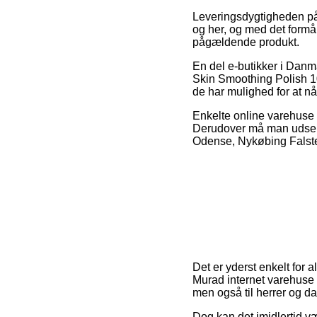
Leveringsdygtigheden på S
og her, og med det formål
pågældende produkt.
En del e-butikker i Danm
Skin Smoothing Polish 100
de har mulighed for at n
Enkelte online varehuse p
Derudover må man udse di
Odense, Nykøbing Falster 
Det er yderst enkelt for 
Murad internet varehuse 
men også til herrer og d
Dog kan det imidlertid v