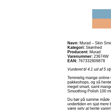
Navn:
Murad – Skin Smo
Kategori:
Skønhed
Producent:
Murad
Varenummer:
23674W
EAN:
767332809878
Vurderet til
4.1
ud af 5 st
Temmelig mange online w
pakkeshops, og så henter
meget smart, samt mange 
Smoothing Polish 100 ml
Du bør på samme måde påt
undertiden en sjat mere b
være selv at hente varern