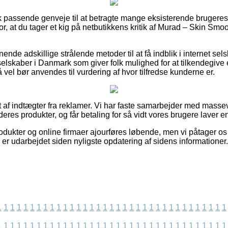
tisk passende genveje til at betragte mange eksisterende bruge
 for, at du tager et kig på netbutikkens kritik af Murad – Skin Sm
ende adskillige strålende metoder til at få indblik i internet sel
 selskaber i Danmark som giver folk mulighed for at tilkendegive
å vel bør anvendes til vurdering af hvor tilfredse kunderne er.
t af indtægter fra reklamer. Vi har faste samarbejder med massev
 deres produkter, og får betaling for så vidt vores brugere laver e
dukter og online firmaer ajourføres løbende, men vi påtager os 
 er udarbejdet siden nyligste opdatering af sidens informationer.
1
1
1
1
1
1
1
1
1
1
1
1
1
1
1
1
1
1
1
1
1
1
1
1
1
1
1
1
1
1
1
1
1
1
1
1
1
1
1
1
1
1
1
1
1
1
1
1
1
1
1
1
1
1
1
1
1
1
1
1
1
1
1
1
1
1
1
1
1
1