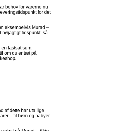
har behov for varerne nu
everingstidspunkt for det
rer, eksempelvis Murad –
 nøjagtigt tidspunkt, så
r en fastsat sum.
il om du er tæt på
akkeshop.
d af dette har utallige
rer – til børn og babyer,
er rabat på Murad – Skin