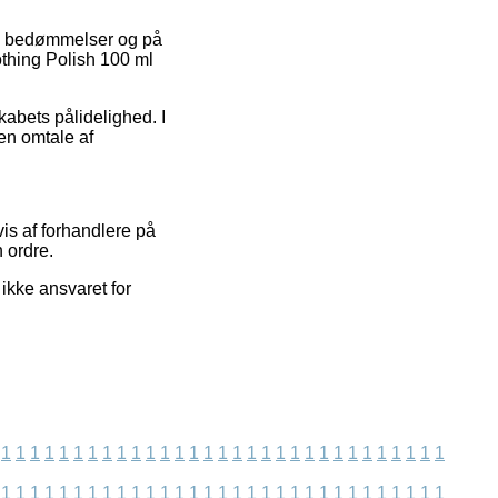
res bedømmelser og på
oothing Polish 100 ml
skabets pålidelighed. I
 en omtale af
is af forhandlere på
n ordre.
ikke ansvaret for
1
1
1
1
1
1
1
1
1
1
1
1
1
1
1
1
1
1
1
1
1
1
1
1
1
1
1
1
1
1
1
1
1
1
1
1
1
1
1
1
1
1
1
1
1
1
1
1
1
1
1
1
1
1
1
1
1
1
1
1
1
1