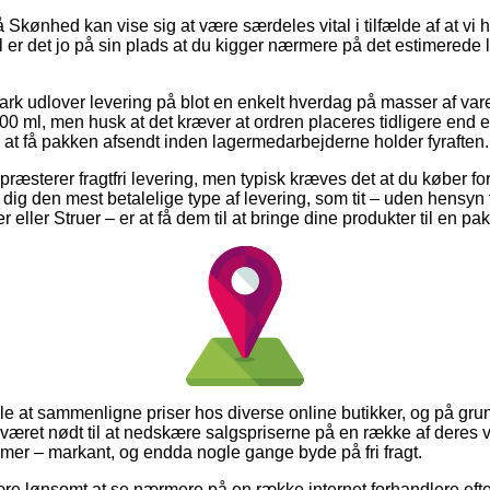
kønhed kan vise sig at være særdeles vital i tilfælde af at vi 
 er det jo på sin plads at du kigger nærmere på det estimerede l
ark udlover levering på blot en enkelt hverdag på masser af va
 ml, men husk at det kræver at ordren placeres tidligere end et
å at få pakken afsendt inden lagermedarbejderne holder fyraften.
ræsterer fragtfri levering, men typisk kræves det at du køber fo
g den mest betalelige type af levering, som tit – uden hensyn t
eller Struer – er at få dem til at bringe dine produkter til en p
alle at sammenligne priser hos diverse online butikker, og på grun
været nødt til at nedskære salgspriserne på en række af deres va
amer – markant, og endda nogle gange byde på fri fragt.
ære lønsomt at se nærmere på en række internet forhandlere eft