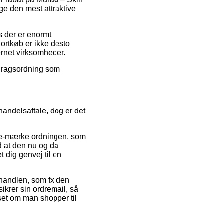
ge den mest attraktive
s der er enormt
ortkøb er ikke desto
ernet virksomheder.
fdragsordning som
andelsaftale, dog er det
 e-mærke ordningen, som
ed at den nu og da
 dig genvej til en
 handlen, som fx den
krer sin ordremail, så
set om man shopper til