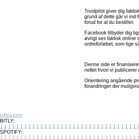
Trustpilot giver dig fak
grund af dette går vi ind
forud for at du bestiller.
Facebook tilbyder dig lign
øvrigt ses faktisk online
ordreforløbet, som lige s
Denne side er finansiere
nettet hvori vi publicerer
Orientering angående pro
forandringer der muligvis
jxflea.com
BITLY:
1
1
1
1
1
1
1
1
1
1
1
1
1
1
1
1
1
1
1
1
1
1
1
1
1
1
1
1
1
1
1
1
1
1
SPOTIFY:
1
1
1
1
1
1
1
1
1
1
1
1
1
1
1
1
1
1
1
1
1
1
1
1
1
1
1
1
1
1
1
1
1
1