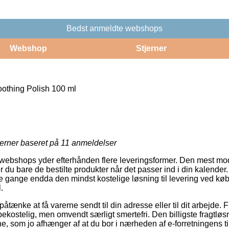
Bedst anmeldte webshops
Webshop
Stjerner
othing Polish 100 ml
jerner baseret på
11
anmeldelser
ebshops yder efterhånden flere leveringsformer. Den mest mo
 du bare de bestilte produkter når det passer ind i din kalender
gange endda den mindst kostelige løsning til levering ved køb
.
ænke at få varerne sendt til din adresse eller til dit arbejde. 
ekostelig, men omvendt særligt smertefri. Den billigste fragtløsn
e, som jo afhænger af at du bor i nærheden af e-forretningens ti