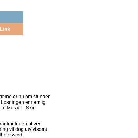
Link
derne er nu om stunder
. Løsningen er nemlig
 af Murad – Skin
Fragtmetoden bliver
ing vil dog utvivlsomt
lholdssted.