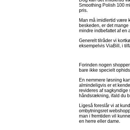
Smoothing Polish 100 ml f
pris.
Man må imidlertid være kl
beskeden, er det mange g
mindre indbefattet af en
Generelt tilråder vi kor
eksempelvis ViaBill, i til
Forinden nogen shopper p
bare ikke specielt ophid
En nemmere løsning kan
almindeligvis er et kende
revideres af sagkyndige 
håndsrækning, ifald du b
Ligeså foreslår vi at ku
ombytningsret webshoppen
man i fremtiden vil kunn
en herre eller dame.