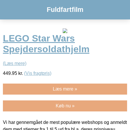
Fuldfartfilm
LEGO Star Wars
Spejdersoldathjelm
(Læs mere)
449.95
kr.
(Vis fragtpris)
Læs mere »
Køb nu »
Vi har gennemgået de mest populære webshops og anmeldt
dem med stjerner fra 1 til 5 ud fra bl.a. deres prisniveau,