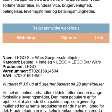
sortimentstørrelse, kundeservice, brugervenlighed,
betingelser, leveringsformer og betalingsmuligheder.
Bedst anmeldte webshops
Webshop
Stjerner
Link
Navn:
LEGO Star Wars Spejdersoldathjelm
Kategori:
Legetøj > Indeleg > LEGO > LEGO Star Wars
Producent:
LEGO
Varenummer:
5702016914504
EAN:
5702016914504
Vurderet til
3.5
ud af 5 stjerner baseret på
28
anmeldelser
En hel del online forhandlere tildeler efterhånden mange
forskellige leveringsmåder. Den mest populære er for
øjeblikket at afsende til en pakkeshop, som giver dig
mulighed for at hente produkterne når du har mulighed for
det. Fragtmetoden er jo virkelig fremkommelig, og endda