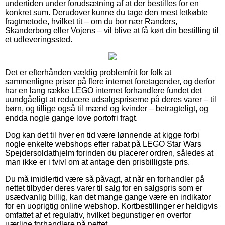
undertiden under forudsætning af at der bestilles for en
konkret sum. Derudover kunne du tage den mest letkøbte
fragtmetode, hvilket tit – om du bor nær Randers,
Skanderborg eller Vojens – vil blive at få kørt din bestilling til
et udleveringssted.
Det er efterhånden vældig problemfrit for folk at
sammenligne priser på flere internet foretagender, og derfor
har en lang række LEGO internet forhandlere fundet det
uundgåeligt at reducere udsalgspriserne på deres varer – til
børn, og tillige også til mænd og kvinder – betragteligt, og
endda nogle gange love portofri fragt.
Dog kan det til hver en tid være lønnende at kigge forbi
nogle enkelte webshops efter rabat på LEGO Star Wars
Spejdersoldathjelm forinden du placerer ordren, således at
man ikke er i tvivl om at antage den prisbilligste pris.
Du må imidlertid være så påvagt, at når en forhandler på
nettet tilbyder deres varer til salg for en salgspris som er
usædvanlig billig, kan det mange gange være en indikator
for en uoprigtig online webshop. Kortbestillinger er heldigvis
omfattet af et regulativ, hvilket begunstiger en overfor
uærlige forhandlere på nettet.