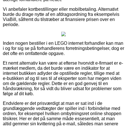
Vi anbefaler kortbestillinger eller mobilbetaling. Alternativt
burde du drage nytte af en afdragsordning fra eksempelvis
ViaBill, såfremt du tilstræber at finansiere prisen over en
periode.
Inden nogen bestiller i en LEGO internet forhandler kan man
i og for sig se på forhandlerens forretningsbetingelser, dog er
det ofte en omfattende opgave.
Et nemt alternativ kan være at efterse hvorvidt e-firmaet er e-
mærket medlem, da det burde være en indikator for at
internet butikken adlyder de opstillede regler, tillige med at
e-butikken af og til ses til af eksperter som har megen viden
om de gældende regler. Dette er en god genvej til en
håndsrækning, for så vidt du bliver udsat for problemer som
følge af dit køb.
Endvidere er det prisværdigt at man er sat ind i de
grundlæggende vedtægter der spiller ind i forbindelse med
ordren, for eksempel hvilken ombytningsret online shoppen
tilsikrer. Her er det på samme måde essesentielt, at man
altid gemmer sin kvittering på e-mail, således man senere