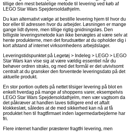
tillige den mest betalelige metode til levering ved køb af
LEGO Star Wars Spejdersoldathjelm.
Du kan alternativt vælge at bestille levering hjem til hvor du
bor eller til adressen hvor du arbejder. Løsningen er mange
gange lidt dyrere, men tillige rigtig gnidningsløs. Den
billigste leveringsmetode kan ikke benægtes at være selv at
hente produkterne, men det forudsætter at du opholder dig i
kort afstand af internet virksomhedens arbejdslager.
Leveringstidspunktet på Legetøj > Indeleg > LEGO > LEGO
Star Wars kan vise sig at være vældig essentiel når du
behøver ordren straks, og med det formål er det utvivlsomt
centralt at du gransker den forventede leveringsdato på det
aktuelle produkt.
En stor portion outlets på nettet tilsiger levering på blot en
enkelt hverdag på mange af shoppens varer, eksempelvis
LEGO Star Wars Spejdersoldathjelm, men vær vagtsom da
det påkræver at handlen laves tidligere end et aftalt
klokkeslæt, således at de med sikkerhed kan nå at få
produktet hen til fragtfirmaet inden lagermedarbejderne har
fri.
Flere internet handler præsterer fragtfri levering, men