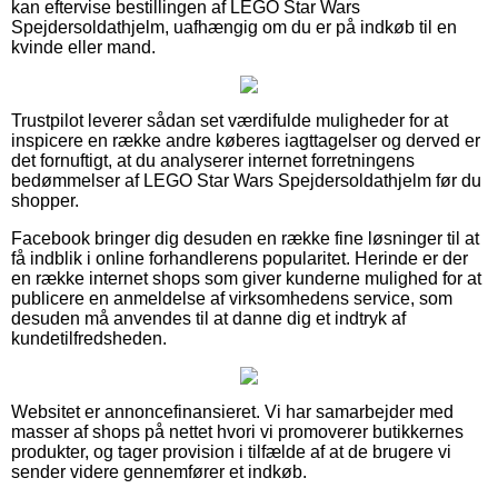
kan eftervise bestillingen af LEGO Star Wars
Spejdersoldathjelm, uafhængig om du er på indkøb til en
kvinde eller mand.
Trustpilot leverer sådan set værdifulde muligheder for at
inspicere en række andre køberes iagttagelser og derved er
det fornuftigt, at du analyserer internet forretningens
bedømmelser af LEGO Star Wars Spejdersoldathjelm før du
shopper.
Facebook bringer dig desuden en række fine løsninger til at
få indblik i online forhandlerens popularitet. Herinde er der
en række internet shops som giver kunderne mulighed for at
publicere en anmeldelse af virksomhedens service, som
desuden må anvendes til at danne dig et indtryk af
kundetilfredsheden.
Websitet er annoncefinansieret. Vi har samarbejder med
masser af shops på nettet hvori vi promoverer butikkernes
produkter, og tager provision i tilfælde af at de brugere vi
sender videre gennemfører et indkøb.