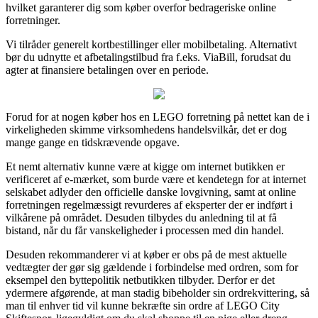
hvilket garanterer dig som køber overfor bedrageriske online
forretninger.
Vi tilråder generelt kortbestillinger eller mobilbetaling. Alternativt
bør du udnytte et afbetalingstilbud fra f.eks. ViaBill, forudsat du
agter at finansiere betalingen over en periode.
Forud for at nogen køber hos en LEGO forretning på nettet kan de i
virkeligheden skimme virksomhedens handelsvilkår, det er dog
mange gange en tidskrævende opgave.
Et nemt alternativ kunne være at kigge om internet butikken er
verificeret af e-mærket, som burde være et kendetegn for at internet
selskabet adlyder den officielle danske lovgivning, samt at online
forretningen regelmæssigt revurderes af eksperter der er indført i
vilkårene på området. Desuden tilbydes du anledning til at få
bistand, når du får vanskeligheder i processen med din handel.
Desuden rekommanderer vi at køber er obs på de mest aktuelle
vedtægter der gør sig gældende i forbindelse med ordren, som for
eksempel den byttepolitik netbutikken tilbyder. Derfor er det
ydermere afgørende, at man stadig bibeholder sin ordrekvittering, så
man til enhver tid vil kunne bekræfte sin ordre af LEGO City