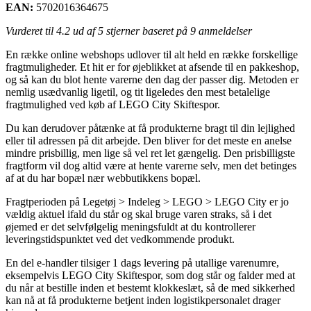
EAN:
5702016364675
Vurderet til
4.2
ud af 5 stjerner baseret på
9
anmeldelser
En række online webshops udlover til alt held en række forskellige
fragtmuligheder. Et hit er for øjeblikket at afsende til en pakkeshop,
og så kan du blot hente varerne den dag der passer dig. Metoden er
nemlig usædvanlig ligetil, og tit ligeledes den mest betalelige
fragtmulighed ved køb af LEGO City Skiftespor.
Du kan derudover påtænke at få produkterne bragt til din lejlighed
eller til adressen på dit arbejde. Den bliver for det meste en anelse
mindre prisbillig, men lige så vel ret let gængelig. Den prisbilligste
fragtform vil dog altid være at hente varerne selv, men det betinges
af at du har bopæl nær webbutikkens bopæl.
Fragtperioden på Legetøj > Indeleg > LEGO > LEGO City er jo
vældig aktuel ifald du står og skal bruge varen straks, så i det
øjemed er det selvfølgelig meningsfuldt at du kontrollerer
leveringstidspunktet ved det vedkommende produkt.
En del e-handler tilsiger 1 dags levering på utallige varenumre,
eksempelvis LEGO City Skiftespor, som dog står og falder med at
du når at bestille inden et bestemt klokkeslæt, så de med sikkerhed
kan nå at få produkterne betjent inden logistikpersonalet drager