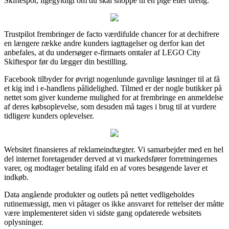
Skiftespor, ligegyldigt om du skal shoppe til en pige eller dreng.
Trustpilot frembringer de facto værdifulde chancer for at dechifrere
en længere række andre kunders iagttagelser og derfor kan det
anbefales, at du undersøger e-firmaets omtaler af LEGO City
Skiftespor før du lægger din bestilling.
Facebook tilbyder for øvrigt nogenlunde gavnlige løsninger til at få
et kig ind i e-handlens pålidelighed. Tilmed er der nogle butikker på
nettet som giver kunderne mulighed for at frembringe en anmeldelse
af deres købsoplevelse, som desuden må tages i brug til at vurdere
tidligere kunders oplevelser.
Websitet finansieres af reklameindtægter. Vi samarbejder med en hel
del internet foretagender derved at vi markedsfører forretningernes
varer, og modtager betaling ifald en af vores besøgende laver et
indkøb.
Data angående produkter og outlets på nettet vedligeholdes
rutinemæssigt, men vi påtager os ikke ansvaret for rettelser der måtte
være implementeret siden vi sidste gang opdaterede websitets
oplysninger.