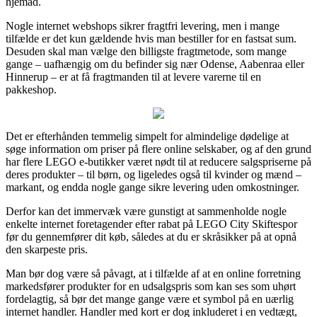
hjemad.
Nogle internet webshops sikrer fragtfri levering, men i mange
tilfælde er det kun gældende hvis man bestiller for en fastsat sum.
Desuden skal man vælge den billigste fragtmetode, som mange
gange – uafhængig om du befinder sig nær Odense, Aabenraa eller
Hinnerup – er at få fragtmanden til at levere varerne til en
pakkeshop.
Det er efterhånden temmelig simpelt for almindelige dødelige at
søge information om priser på flere online selskaber, og af den grund
har flere LEGO e-butikker været nødt til at reducere salgspriserne på
deres produkter – til børn, og ligeledes også til kvinder og mænd –
markant, og endda nogle gange sikre levering uden omkostninger.
Derfor kan det immervæk være gunstigt at sammenholde nogle
enkelte internet foretagender efter rabat på LEGO City Skiftespor
før du gennemfører dit køb, således at du er skråsikker på at opnå
den skarpeste pris.
Man bør dog være så påvagt, at i tilfælde af at en online forretning
markedsfører produkter for en udsalgspris som kan ses som uhørt
fordelagtig, så bør det mange gange være et symbol på en uærlig
internet handler. Handler med kort er dog inkluderet i en vedtægt,