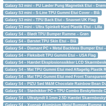
Galaxy S3 mini – PU Læder Pung Magnetisk Etui – Drø
Galaxy S3 mini – S-Line TPU Gummi Etui Cover – Blå
Galaxy S3 mini – TPU Back Etui – Snavset UK Flag
Galaxy S3 mini – Ultra Spinkelt Hard Plastik Etui – Lilla
Galaxy S4 – Blødt TPU Bumper Ramme – Grøn
Galaxy S4 – Børstet TPU Skin Etui – Blå
Galaxy S4 – Diamant PC + Metal Backless Bumper Etui
Galaxy S4 – Fleksibelt TPU Gummi Etui – USA Flag
Galaxy S4 – Hærdet Eksplosionssikker LCD Skærmbesk
Galaxy S4 – Mat TPU Gummi Etui med Aftagelig Plastik
Galaxy S4 – Mat TPU Gummi Etui med Front Transparent
Galaxy S4 – PIZU Sød M&M Chocolate Rainbow Bean Duft
Galaxy S4 – Stødsikker PC + TPU Combo Beskyttende C
Galaxy S4 – Ultratyndt 0.1mm 2.5D Hærdet Skærmbeskyt
Galaxy S4 – Xuenair Aluminium Metal Bumper Ramme + 