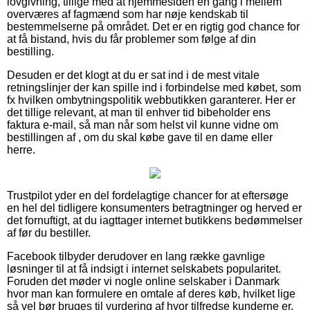
lovgivning, tillige med at hjemmesiden en gang i mellem
overværes af fagmænd som har nøje kendskab til
bestemmelserne på området. Det er en rigtig god chance for
at få bistand, hvis du får problemer som følge af din
bestilling.
Desuden er det klogt at du er sat ind i de mest vitale
retningslinjer der kan spille ind i forbindelse med købet, som
fx hvilken ombytningspolitik webbutikken garanterer. Her er
det tillige relevant, at man til enhver tid bibeholder ens
faktura e-mail, så man når som helst vil kunne vidne om
bestillingen af , om du skal købe gave til en dame eller
herre.
Trustpilot yder en del fordelagtige chancer for at eftersøge
en hel del tidligere konsumenters betragtninger og herved er
det fornuftigt, at du iagttager internet butikkens bedømmelser
af før du bestiller.
Facebook tilbyder derudover en lang række gavnlige
løsninger til at få indsigt i internet selskabets popularitet.
Foruden det møder vi nogle online selskaber i Danmark
hvor man kan formulere en omtale af deres køb, hvilket lige
så vel bør bruges til vurdering af hvor tilfredse kunderne er.