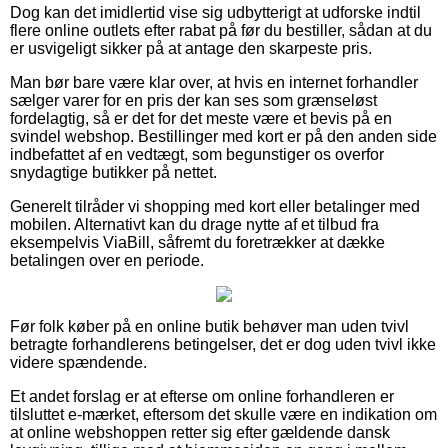
Dog kan det imidlertid vise sig udbytterigt at udforske indtil
flere online outlets efter rabat på før du bestiller, sådan at du
er usvigeligt sikker på at antage den skarpeste pris.
Man bør bare være klar over, at hvis en internet forhandler
sælger varer for en pris der kan ses som grænseløst
fordelagtig, så er det for det meste være et bevis på en
svindel webshop. Bestillinger med kort er på den anden side
indbefattet af en vedtægt, som begunstiger os overfor
snydagtige butikker på nettet.
Generelt tilråder vi shopping med kort eller betalinger med
mobilen. Alternativt kan du drage nytte af et tilbud fra
eksempelvis ViaBill, såfremt du foretrækker at dække
betalingen over en periode.
Før folk køber på en online butik behøver man uden tvivl
betragte forhandlerens betingelser, det er dog uden tvivl ikke
videre spændende.
Et andet forslag er at efterse om online forhandleren er
tilsluttet e-mærket, eftersom det skulle være en indikation om
at online webshoppen retter sig efter gældende dansk