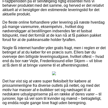
Fragtperioden på er selvfølgelig rigtig essentiel hvis vi
behøver produktet med det samme, og herved er det relativt
aktuelt at vi besigtiger den estimerede leveringstid for det
aktuelle produkt.
De fleste online forhandlere yder levering på næste hverdag
på mange varenumre, eksempelvis , hvilket dog
nødvendiggør at bestillingen indsendes før et fastsat
tidspunkt, med det formål at de kan nå at få pakken pakket
forud for at de pakkeansatte holder fyraften.
Nogle få internet handler yder gratis fragt, men i reglen er det
betinget af at du køber for en præcis sum. Ellers bør du
overveje den billigste leveringsudgave, hvilket oftest – hvad
end du bor nær Vejle, Frederikssund eller Skjern – vil blive
at få dem til at bringe varerne til et afhentningssted.
Det har vist sig at være super fleksibelt for købere at
prissammenligne fra diverse outlets på nettet, og med det
motiv har masser af e-butikker set sig nødsaget til at
nedskære udsalgspriserne på en række af deres varer – til
juniorer, lige så vel som til kvinder og mænd – betragteligt,
og endda nogle gange love fragt uden beregning.