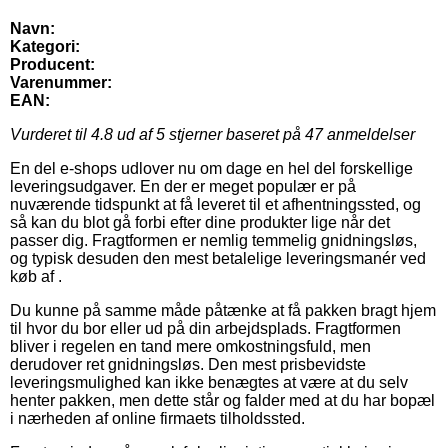
Navn:
Kategori:
Producent:
Varenummer:
EAN:
Vurderet til
4.8
ud af 5 stjerner baseret på
47
anmeldelser
En del e-shops udlover nu om dage en hel del forskellige
leveringsudgaver. En der er meget populær er på
nuværende tidspunkt at få leveret til et afhentningssted, og
så kan du blot gå forbi efter dine produkter lige når det
passer dig. Fragtformen er nemlig temmelig gnidningsløs,
og typisk desuden den mest betalelige leveringsmanér ved
køb af .
Du kunne på samme måde påtænke at få pakken bragt hjem
til hvor du bor eller ud på din arbejdsplads. Fragtformen
bliver i regelen en tand mere omkostningsfuld, men
derudover ret gnidningsløs. Den mest prisbevidste
leveringsmulighed kan ikke benægtes at være at du selv
henter pakken, men dette står og falder med at du har bopæl
i nærheden af online firmaets tilholdssted.