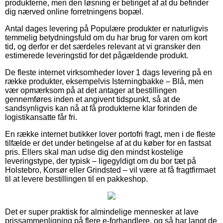
produkterne, men den løsning er betinget af at du befinder
dig nærved online forretningens bopæl.
Antal dages levering på Populære produkter er naturligvis
temmelig betydningsfuld om du har brug for varen om kort
tid, og derfor er det særdeles relevant at vi gransker den
estimerede leveringstid for det pågældende produkt.
De fleste internet virksomheder lover 1 dags levering på en
række produkter, eksempelvis Isterningbakke – Blå, men
vær opmærksom på at det antager at bestillingen
gennemføres inden et angivent tidspunkt, så at de
sandsynligvis kan nå at få produkterne klar forinden de
logistikansatte får fri.
En række internet butikker lover portofri fragt, men i de fleste
tilfælde er det under betingelse af at du køber for en fastsat
pris. Ellers skal man udse dig den mindst kostelige
leveringstype, der typisk – ligegyldigt om du bor tæt på
Holstebro, Korsør eller Grindsted – vil være at få fragtfirmaet
til at levere bestillingen til en pakkeshop.
Det er super praktisk for almindelige mennesker at lave
prissammenligning på flere e-forhandlere, og så har langt de