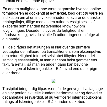
normalt en omfattende opgave.
En anden mulighed kunne være at granske hvorvidt online
forhandleren er godkendt af e-mærket, fordi det bør være en
indikation om at online virksomheden forsvarer de danske
retningslinjer, tillige med at den rutinemæssigt ses til af
eksperter som har den nødvendige knowhow om
lovgivningen. Desuden tilbydes du lejlighed til en
håndsrækning, hvis du skulle få udfordringer som følge af
din handel.
Tillige tilrådes det at kunden er klar over de primære
vedtægter der influerer på transaktionen, som eksempelvis
den returrettighed internet selskabet tilbyder. Her er det
samtidig essesentielt, at man når som helst gemmer ens
faktura e-mail, så man en anden gang kan bevidne
bestillingen af Isterningbakke – Blå, hvad end du er pige
eller dreng.
Trustpilot bringer dig tilpas værdifulde genveje til at iagttage
en stor portion aktuelle kunders bedømmelser og derved er
det anbefalelsesværdigt, at du verificerer internet butikkens
ratings af Isterningbakke – Blå forinden du køber.