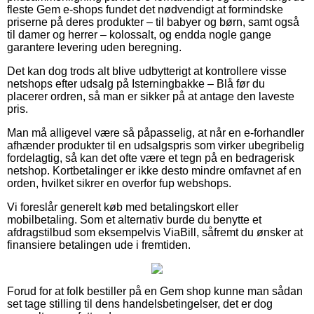
fleste Gem e-shops fundet det nødvendigt at formindske
priserne på deres produkter – til babyer og børn, samt også
til damer og herrer – kolossalt, og endda nogle gange
garantere levering uden beregning.
Det kan dog trods alt blive udbytterigt at kontrollere visse
netshops efter udsalg på Isterningbakke – Blå før du
placerer ordren, så man er sikker på at antage den laveste
pris.
Man må alligevel være så påpasselig, at når en e-forhandler
afhænder produkter til en udsalgspris som virker ubegribelig
fordelagtig, så kan det ofte være et tegn på en bedragerisk
netshop. Kortbetalinger er ikke desto mindre omfavnet af en
orden, hvilket sikrer en overfor fup webshops.
Vi foreslår generelt køb med betalingskort eller
mobilbetaling. Som et alternativ burde du benytte et
afdragstilbud som eksempelvis ViaBill, såfremt du ønsker at
finansiere betalingen ude i fremtiden.
Forud for at folk bestiller på en Gem shop kunne man sådan
set tage stilling til dens handelsbetingelser, det er dog