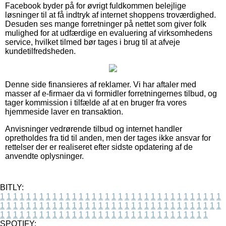
Facebook byder på for øvrigt fuldkommen belejlige
løsninger til at få indtryk af internet shoppens troværdighed.
Desuden ses mange forretninger på nettet som giver folk
mulighed for at udfærdige en evaluering af virksomhedens
service, hvilket tilmed bør tages i brug til at afveje
kundetilfredsheden.
Denne side finansieres af reklamer. Vi har aftaler med
masser af e-firmaer da vi formidler forretningernes tilbud, og
tager kommission i tilfælde af at en bruger fra vores
hjemmeside laver en transaktion.
Anvisninger vedrørende tilbud og internet handler
opretholdes fra tid til anden, men der tages ikke ansvar for
rettelser der er realiseret efter sidste opdatering af de
anvendte oplysninger.
BITLY:
1
1
1
1
1
1
1
1
1
1
1
1
1
1
1
1
1
1
1
1
1
1
1
1
1
1
1
1
1
1
1
1
1
1
1
1
1
1
1
1
1
1
1
1
1
1
1
1
1
1
1
1
1
1
1
1
1
1
1
1
1
1
1
1
1
1
1
1
1
1
1
1
1
1
1
1
1
1
1
1
1
1
1
1
1
1
1
1
1
1
1
1
1
1
1
1
1
1
1
1
SPOTIFY: