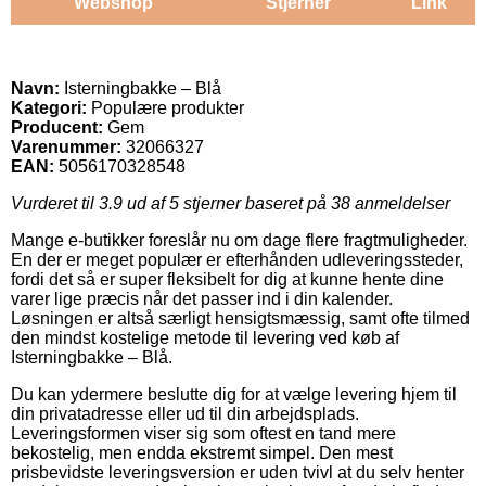
Webshop
Stjerner
Link
Navn:
Isterningbakke – Blå
Kategori:
Populære produkter
Producent:
Gem
Varenummer:
32066327
EAN:
5056170328548
Vurderet til
3.9
ud af 5 stjerner baseret på
38
anmeldelser
Mange e-butikker foreslår nu om dage flere fragtmuligheder.
En der er meget populær er efterhånden udleveringssteder,
fordi det så er super fleksibelt for dig at kunne hente dine
varer lige præcis når det passer ind i din kalender.
Løsningen er altså særligt hensigtsmæssig, samt ofte tilmed
den mindst kostelige metode til levering ved køb af
Isterningbakke – Blå.
Du kan ydermere beslutte dig for at vælge levering hjem til
din privatadresse eller ud til din arbejdsplads.
Leveringsformen viser sig som oftest en tand mere
bekostelig, men endda ekstremt simpel. Den mest
prisbevidste leveringsversion er uden tvivl at du selv henter