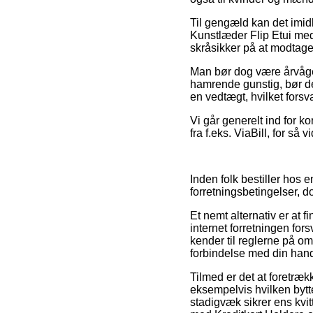
Til gengæld kan det imidl
Kunstlæder Flip Etui me
skråsikker på at modtage
Man bør dog være årvågen 
hamrende gunstig, bør de
en vedtægt, hvilket forsv
Vi går generelt ind for 
fra f.eks. ViaBill, for så 
Inden folk bestiller hos 
forretningsbetingelser, d
Et nemt alternativ er at 
internet forretningen fo
kender til reglerne på omr
forbindelse med din hand
Tilmed er det at foretræk
eksempelvis hvilken byttep
stadigvæk sikrer ens kvit