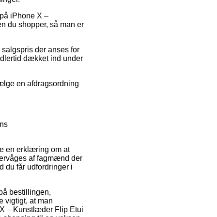
r på iPhone X –
en du shopper, så man er
 salgspris der anses for
idlertid dækket ind under
vælge en afdragsordning
ens
re en erklæring om at
overvåges af fagmænd der
d du får udfordringer i
på bestillingen,
e vigtigt, at man
 X – Kunstlæder Flip Etui