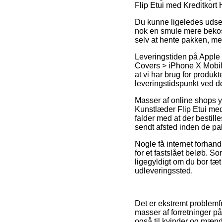
Flip Etui med Kreditkor
Du kunne ligeledes udse di
nok en smule mere bekost
selv at hente pakken, me
Leveringstiden på Apple 
Covers > iPhone X Mobilt
at vi har brug for produkt
leveringstidspunkt ved
Masser af online shops y
Kunstlæder Flip Etui me
falder med at der bestill
sendt afsted inden de pak
Nogle få internet forhan
for et fastslået beløb. So
ligegyldigt om du bor tæt 
udleveringssted.
Det er ekstremt problemf
masser af forretninger på
også til kvinder og mænd