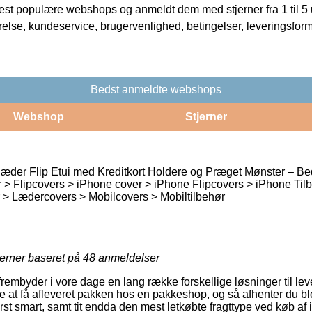
t populære webshops og anmeldt dem med stjerner fra 1 til 5 ud
rrelse, kundeservice, brugervenlighed, betingelser, leveringsfor
Bedst anmeldte webshops
Webshop
Stjerner
æder Flip Etui med Kreditkort Holdere og Præget Mønster – B
 > Flipcovers > iPhone cover > iPhone Flipcovers > iPhone Ti
r > Lædercovers > Mobilcovers > Mobiltilbehør
jerner baseret på
48
anmeldelser
frembyder i vore dage en lang række forskellige løsninger til leve
at få afleveret pakken hos en pakkeshop, og så afhenter du blot
erst smart, samt tit endda den mest letkøbte fragttype ved køb a