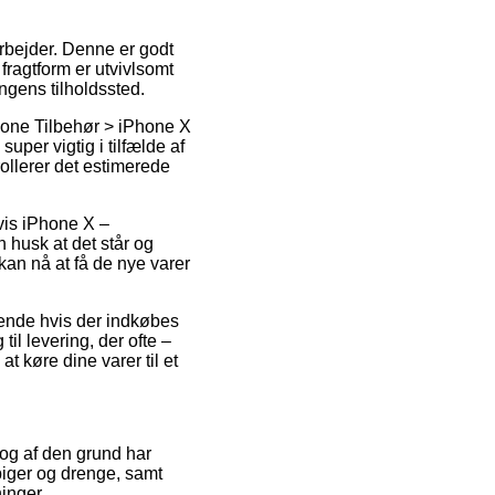
 arbejder. Denne er godt
ragtform er utvivlsomt
ngens tilholdssted.
hone Tilbehør > iPhone X
per vigtig i tilfælde af
trollerer det estimerede
vis iPhone X –
husk at det står og
kan nå at få de nye varer
dende hvis der indkøbes
til levering, der ofte –
at køre dine varer til et
 og af den grund har
 piger og drenge, samt
inger.