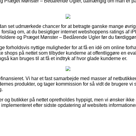
og Præget Mønster – Bedårende Ugler, uafhængig om man er på
ådan set udmærkede chancer for at betragte ganske mange øvrig
 vi forslag om, at du besigtiger internet webshoppens ratings af
 Holdere og Præget Mønster – Bedårende Ugler før du færdiggør
lige forholdsvis nyttige muligheder for at få en idé om online for
e shops på nettet som tilbyder kunderne at offentliggøre en eva
gså kan bruges til at få et indtryk af hvor glade kunderne er.
nansieret. Vi har et fast samarbejde med masser af netbutikker
rnes produkter, og tager kommission for så vidt de brugere vi 
g.
 og butikker på nettet opretholdes hyppigt, men vi ønsker ikke 
t implementeret efter sidste opdatering af websitets informationer