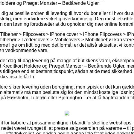
t Holdere og Præget Mønster – Bedårende Ugler.
g at bestille ordren til levering til hvor du bor eller til hvor du
elig, men endvidere virkelig overkommelig. Den mest letkøbte f
n den løsning forudsætter at du opholder dig nær online forretni
Tilbehør > Flipcovers > iPhone cover > iPhone Flipcovers > iP
ilbehør > Lædercovers > Mobilcovers > Mobiltilbehør kan være su
erne lige om lidt, og med det formål er det altså aktuelt at vi kon
 den vedkommende vare.
der dag-til-dag levering på mange af butikkens varer, eksempel
d Kreditkort Holdere og Præget Mønster – Bedårende Ugler, men 
es tidligere end et bestemt tidspunkt, sådan at de med sikkerhed 
keansatte får fri.
dlere sikrer levering uden beregning, men typisk er det kun gæl
m alternativ må man beslutte sig for den mindst kostelige løsning 
på Hørsholm, Lillerød eller Bjerringbro – er at få fragtmanden til 
rit for købere at prissammenligne i blandt forskellige webshops,
 nettet været tvunget til at presse salgsværdien på varerne – til
 – eftertrykkeligt, og endda nogle gange yde fragt uden omkostn