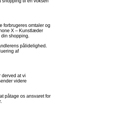
 shopping til en voksen
e forbrugeres omtaler og
 iPhone X – Kunstlæder
 din shopping.
handlerens pålidelighed.
luering af
 derved at vi
sender videre
at påtage os ansvaret for
.