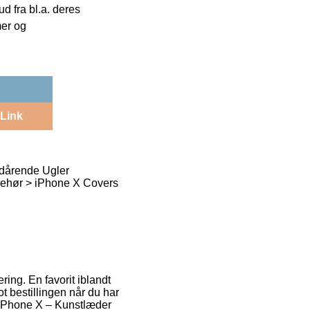
 fra bl.a. deres
mer og
Link
edårende Ugler
lbehør > iPhone X Covers
ring. En favorit iblandt
 bestillingen når du har
f iPhone X – Kunstlæder