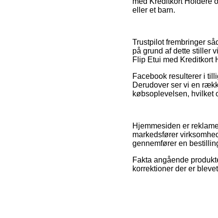
med Kreditkort Holdere 
eller et barn.
Trustpilot frembringer s
på grund af dette stiller
Flip Etui med Kreditkort
Facebook resulterer i til
Derudover ser vi en rækk
købsoplevelsen, hvilket o
Hjemmesiden er reklamefi
markedsfører virksomhede
gennemfører en bestillin
Fakta angående produkter
korrektioner der er bleve