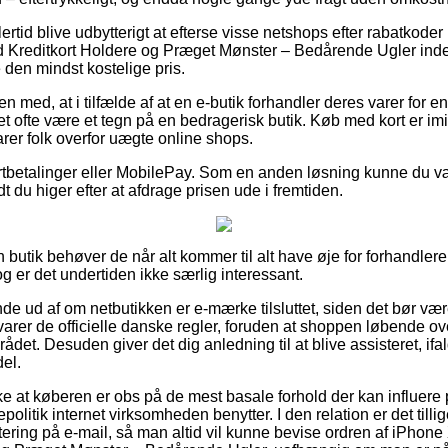
ertid blive udbytterigt at efterse visse netshops efter rabatkode
d Kreditkort Holdere og Præget Mønster – Bedårende Ugler ind
 den mindst kostelige pris.
med, at i tilfælde af at en e-butik forhandler deres varer for en
t ofte være et tegn på en bedragerisk butik. Køb med kort er im
arer folk overfor uægte online shops.
kortbetalinger eller MobilePay. Som en anden løsning kunne du 
vidt du higer efter at afdrage prisen ude i fremtiden.
en butik behøver de når alt kommer til alt have øje for forhandler
og er det undertiden ikke særlig interessant.
finde ud af om netbutikken er e-mærke tilsluttet, siden det bør væ
rsvarer de officielle danske regler, foruden at shoppen løbende 
ådet. Desuden giver det dig anledning til at blive assisteret, ifal
el.
ke at køberen er obs på de mest basale forhold der kan influere 
olitik internet virksomheden benytter. I den relation er det tillig
tering på e-mail, så man altid vil kunne bevise ordren af iPhone