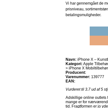
Vi har gennemgået de mes
prisniveau, sortimentstø
betalingsmuligheder.
Navn:
iPhone X – Kunstl
Kategori:
Apple Tilbehør
> iPhone X Mobiltilbehø
Producent:
Varenummer:
139777
EAN:
Vurderet til
3.7
ud af 5 st
Adskillige online outlets 
mange er for nærværende 
tid. Fragtformen er jo yd