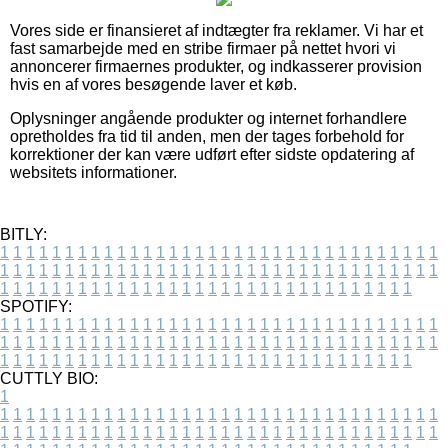
Vores side er finansieret af indtægter fra reklamer. Vi har et
fast samarbejde med en stribe firmaer på nettet hvori vi
annoncerer firmaernes produkter, og indkasserer provision
hvis en af vores besøgende laver et køb.
Oplysninger angående produkter og internet forhandlere
opretholdes fra tid til anden, men der tages forbehold for
korrektioner der kan være udført efter sidste opdatering af
websitets informationer.
BITLY:
1
1
1
1
1
1
1
1
1
1
1
1
1
1
1
1
1
1
1
1
1
1
1
1
1
1
1
1
1
1
1
1
1
1
1
1
1
1
1
1
1
1
1
1
1
1
1
1
1
1
1
1
1
1
1
1
1
1
1
1
1
1
1
1
1
1
1
1
1
1
1
1
1
1
1
1
1
1
1
1
1
1
1
1
1
1
1
1
1
1
1
1
1
1
1
1
1
1
1
1
SPOTIFY:
1
1
1
1
1
1
1
1
1
1
1
1
1
1
1
1
1
1
1
1
1
1
1
1
1
1
1
1
1
1
1
1
1
1
1
1
1
1
1
1
1
1
1
1
1
1
1
1
1
1
1
1
1
1
1
1
1
1
1
1
1
1
1
1
1
1
1
1
1
1
1
1
1
1
1
1
1
1
1
1
1
1
1
1
1
1
1
1
1
1
1
1
1
1
1
1
1
1
1
1
CUTTLY BIO:
1
1
1
1
1
1
1
1
1
1
1
1
1
1
1
1
1
1
1
1
1
1
1
1
1
1
1
1
1
1
1
1
1
1
1
1
1
1
1
1
1
1
1
1
1
1
1
1
1
1
1
1
1
1
1
1
1
1
1
1
1
1
1
1
1
1
1
1
1