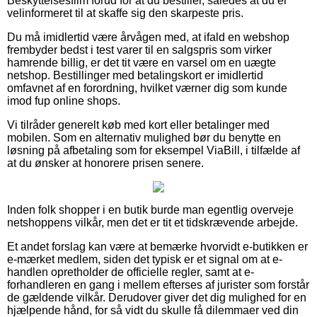
Beskyttelsesfilm forud for at du bestiller, således at du er
velinformeret til at skaffe sig den skarpeste pris.
Du må imidlertid være årvågen med, at ifald en webshop
frembyder bedst i test varer til en salgspris som virker
hamrende billig, er det tit være en varsel om en uægte
netshop. Bestillinger med betalingskort er imidlertid
omfavnet af en forordning, hvilket værner dig som kunde
imod fup online shops.
Vi tilråder generelt køb med kort eller betalinger med
mobilen. Som en alternativ mulighed bør du benytte en
løsning på afbetaling som for eksempel ViaBill, i tilfælde af
at du ønsker at honorere prisen senere.
Inden folk shopper i en butik burde man egentlig overveje
netshoppens vilkår, men det er tit et tidskrævende arbejde.
Et andet forslag kan være at bemærke hvorvidt e-butikken er
e-mærket medlem, siden det typisk er et signal om at e-
handlen opretholder de officielle regler, samt at e-
forhandleren en gang i mellem efterses af jurister som forstår
de gældende vilkår. Derudover giver det dig mulighed for en
hjælpende hånd, for så vidt du skulle få dilemmaer ved din