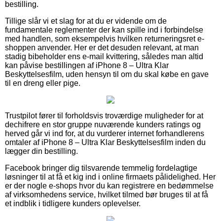
bestilling.
Tillige slår vi et slag for at du er vidende om de
fundamentale reglementer der kan spille ind i forbindelse
med handlen, som eksempelvis hvilken returneringsret e-
shoppen anvender. Her er det desuden relevant, at man
stadig bibeholder ens e-mail kvittering, således man altid
kan påvise bestillingen af iPhone 8 – Ultra Klar
Beskyttelsesfilm, uden hensyn til om du skal købe en gave
til en dreng eller pige.
Trustpilot fører til forholdsvis troværdige muligheder for at
dechifrere en stor gruppe nuværende kunders ratings og
herved går vi ind for, at du vurderer internet forhandlerens
omtaler af iPhone 8 – Ultra Klar Beskyttelsesfilm inden du
lægger din bestilling.
Facebook bringer dig tilsvarende temmelig fordelagtige
løsninger til at få et kig ind i online firmaets pålidelighed. Her
er der nogle e-shops hvor du kan registrere en bedømmelse
af virksomhedens service, hvilket tilmed bør bruges til at få
et indblik i tidligere kunders oplevelser.