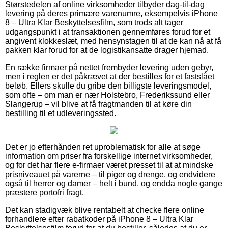
Størstedelen af online virksomheder tilbyder dag-til-dag
levering på deres primære varenumre, eksempelvis iPhone
8 – Ultra Klar Beskyttelsesfilm, som trods alt tager
udgangspunkt i at transaktionen gennemføres forud for et
angivent klokkeslæt, med hensynstagen til at de kan nå at få
pakken klar forud for at de logistikansatte drager hjemad.
En række firmaer på nettet frembyder levering uden gebyr,
men i reglen er det påkrævet at der bestilles for et fastslået
beløb. Ellers skulle du gribe den billigste leveringsmodel,
som ofte – om man er nær Holstebro, Frederikssund eller
Slangerup – vil blive at få fragtmanden til at køre din
bestilling til et udleveringssted.
Det er jo efterhånden ret uproblematisk for alle at søge
information om priser fra forskellige internet virksomheder,
og for det har flere e-firmaer været presset til at at mindske
prisniveauet på varerne – til piger og drenge, og endvidere
også til herrer og damer – helt i bund, og endda nogle gange
præstere portofri fragt.
Det kan stadigvæk blive rentabelt at checke flere online
forhandlere efter rabatkoder på iPhone 8 – Ultra Klar