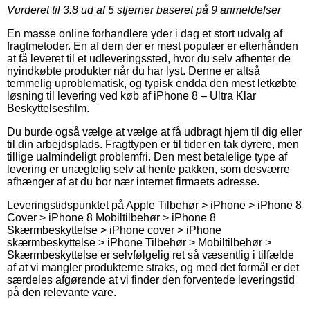
Vurderet til
3.8
ud af 5 stjerner baseret på
9
anmeldelser
En masse online forhandlere yder i dag et stort udvalg af
fragtmetoder. En af dem der er mest populær er efterhånden
at få leveret til et udleveringssted, hvor du selv afhenter de
nyindkøbte produkter når du har lyst. Denne er altså
temmelig uproblematisk, og typisk endda den mest letkøbte
løsning til levering ved køb af iPhone 8 – Ultra Klar
Beskyttelsesfilm.
Du burde også vælge at vælge at få udbragt hjem til dig eller
til din arbejdsplads. Fragttypen er til tider en tak dyrere, men
tillige ualmindeligt problemfri. Den mest betalelige type af
levering er unægtelig selv at hente pakken, som desværre
afhænger af at du bor nær internet firmaets adresse.
Leveringstidspunktet på Apple Tilbehør > iPhone > iPhone 8
Cover > iPhone 8 Mobiltilbehør > iPhone 8
Skærmbeskyttelse > iPhone cover > iPhone
skærmbeskyttelse > iPhone Tilbehør > Mobiltilbehør >
Skærmbeskyttelse er selvfølgelig ret så væsentlig i tilfælde
af at vi mangler produkterne straks, og med det formål er det
særdeles afgørende at vi finder den forventede leveringstid
på den relevante vare.