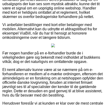
udsalgspris der kan ses som mystisk attraktiv, kunne det tit
være et signal om en uoprigtig online webshop. Handler
med kort er heldigvis omfattet af et reglement, hvilket
skærmer os overfor bedrageriske forhandlere på nettet.
Vi anbefaler bestillinger med kort eller betalinger med
mobilen. Alternativt kan du udnytte et afdragstilbud fra for
eksempel ViaBill, når du har til hensigt at honorere
omkostningerne over et længere tidsrum.
Før nogen handler på en e-forhandler burde de i
virkeligheden gøre sig bekendt med indholdet af butikkens
vilkår, dog er det naturligvis en omfattende opgave.
Et nemt alternativ kunne være at se nærmere på om e-
forhandleren er medlem af e-mærke ordningen, eftersom det
almindeligvis er en forsikring om at netshoppen opfylder den
officielle danske lovgivning, foruden at internet firmaet
jævnligt ses til af specialister der kender til de gældende
regler. Dette er desuden en god genvej til at blive assisteret,
hvis du får besvær med din bestilling.
Herudover foreslår vi at kunden er klar over de mest centrale