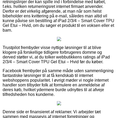
retningslinjer der kan spille ind i forbindelse med købet,
f.eks. hvilken returneringsret internet firmaet anvender.
Derfor er det virkelig afgørende, at man når som helst
bibeholder ens kvittering på e-mail, således man altid vil
kunne påvise sin bestilling af iPad 2/3/4 – Smart Cover TPU
Gel Etui – Hvid, om du søger et produkt til en voksen eller et
barn.
Trustpilot frembyder visse nyttige løsninger til at blive
klogere på forskellige tidligere forbrugeres domme og
derved støtter vi, at du tolker webbutikkens ratings af iPad
2/3/4 – Smart Cover TPU Gel Etui – Hvid før du køber.
Facebook frembyder på samme måde uden sammenligning
fantastiske løsninger til at få kendskab til internet
webshoppens popularitet. I øvrigt møder vi nogle internet
handler som tilbyder folk at formulere en anmeldelse af
deres køb, hvilket ydermere burde udnyttes til at afveje
tilfredsheden hos kunderne.
Denne side er finansieret af reklamer. Vi arbejder tæt
sammen med massevis af internet forretninger og