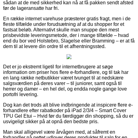
sådan at de med sikkerhed kan nå at få pakken sendt afsted
før de lageransatte har fri.
En række internet varehuse præsterer gratis fragt, men i de
fleste tilfælde under forudsætning af at du shopper for et
fastsat beløb. Alternativt skulle man snuppe den mest
prisbevidste leveringsmetode, der i mange tilfælde – hvad
end du bor ved Holstebro, Slagelse eller Bramming – er at få
dem til at levere din ordre til et afhentningssted.
Det er jo ekstremt ligetil for internetbrugere at søge
information om priser hos flere e-forhandlere, og til tak har
en lang række netbutikker været tvunget til at nedskære
salgsværdien på deres varer – til juniorer, samt også til
herrer og damer – en hel del, og endda nogle gange love
portofri levering.
Dog kan det trods alt blive indbringende at inspicere flere e-
forhandlere efter rabatkoder på iPad 2/3/4 – Smart Cover
TPU Gel Etui – Hvid før du færdiggør din shopping, så du er
usvigeligt sikker på at opnå den bedste pris.
Man skal alligevel være årvågen med, at såfremt en
forhandler på nettet udlover deres produkter til salg for en