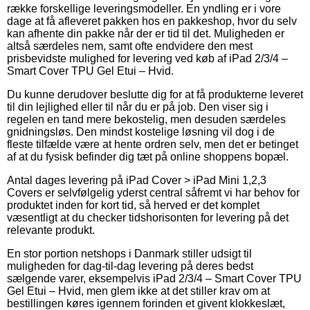
række forskellige leveringsmodeller. En yndling er i vore
dage at få afleveret pakken hos en pakkeshop, hvor du selv
kan afhente din pakke når der er tid til det. Muligheden er
altså særdeles nem, samt ofte endvidere den mest
prisbevidste mulighed for levering ved køb af iPad 2/3/4 –
Smart Cover TPU Gel Etui – Hvid.
Du kunne derudover beslutte dig for at få produkterne leveret
til din lejlighed eller til når du er på job. Den viser sig i
regelen en tand mere bekostelig, men desuden særdeles
gnidningsløs. Den mindst kostelige løsning vil dog i de
fleste tilfælde være at hente ordren selv, men det er betinget
af at du fysisk befinder dig tæt på online shoppens bopæl.
Antal dages levering på iPad Cover > iPad Mini 1,2,3
Covers er selvfølgelig yderst central såfremt vi har behov for
produktet inden for kort tid, så herved er det komplet
væsentligt at du checker tidshorisonten for levering på det
relevante produkt.
En stor portion netshops i Danmark stiller udsigt til
muligheden for dag-til-dag levering på deres bedst
sælgende varer, eksempelvis iPad 2/3/4 – Smart Cover TPU
Gel Etui – Hvid, men glem ikke at det stiller krav om at
bestillingen køres igennem forinden et givent klokkeslæt,