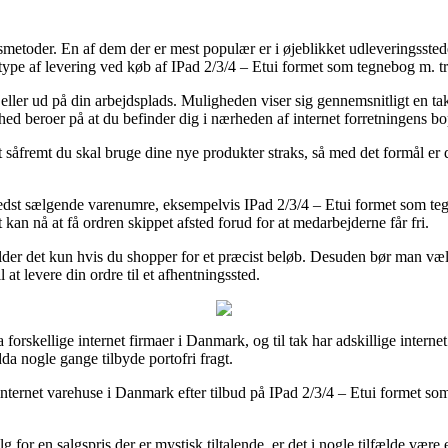
ngsmetoder. En af dem der er mest populær er i øjeblikket udleveringsst
te type af levering ved køb af IPad 2/3/4 – Etui formet som tegnebog m.
g eller ud på din arbejdsplads. Muligheden viser sig gennemsnitligt en
ghed beroer på at du befinder dig i nærheden af internet forretningens b
såfremt du skal bruge dine nye produkter straks, så med det formål er d
bedst sælgende varenumre, eksempelvis IPad 2/3/4 – Etui formet som teg
 kan nå at få ordren skippet afsted forud for at medarbejderne får fri.
lder det kun hvis du shopper for et præcist beløb. Desuden bør man væl
l at levere din ordre til et afhentningssted.
fra forskellige internet firmaer i Danmark, og til tak har adskillige intern
da nogle gange tilbyde portofri fragt.
internet varehuse i Danmark efter tilbud på IPad 2/3/4 – Etui formet s
lg for en salgspris der er mystisk tiltalende, er det i nogle tilfælde væ