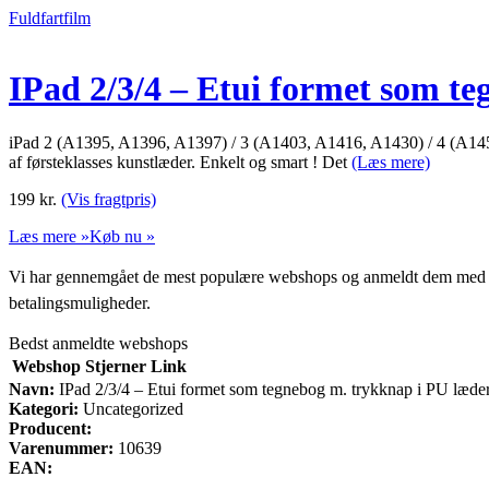
Fuldfartfilm
IPad 2/3/4 – Etui formet som t
iPad 2 (A1395, A1396, A1397) / 3 (A1403, A1416, A1430) / 4 (A1458, 
af førsteklasses kunstlæder. Enkelt og smart ! Det
(Læs mere)
199
kr.
(Vis fragtpris)
Læs mere »
Køb nu »
Vi har gennemgået de mest populære webshops og anmeldt dem med stjern
betalingsmuligheder.
Bedst anmeldte webshops
Webshop
Stjerner
Link
Navn:
IPad 2/3/4 – Etui formet som tegnebog m. trykknap i PU læde
Kategori:
Uncategorized
Producent:
Varenummer:
10639
EAN: