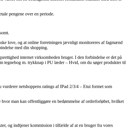
 betale pengene over en periode.
rsomt.
danske love, og at online forretningen jævnligt monitoreres af fagmænd
orbindelse med din shopping.
srettighed internet virksomheden bruger. I den forbindelse er det på
om tegnebog m. trykknap i PU læder – Hvid, om du søger produkter til
 du vurderer netshoppens ratings af IPad 2/3/4 – Etui formet som
ere hvor man kan offentliggøre en bedømmelse af ordreforløbet, hvilket
ter, og indtjener kommission i tilfælde af at en bruger fra vores