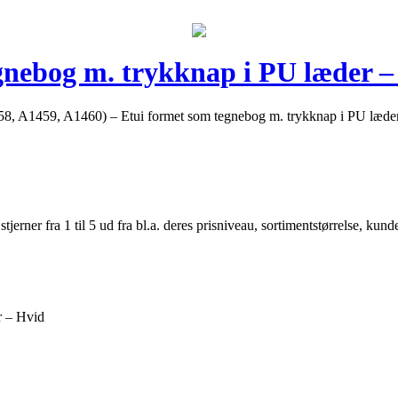
egnebog m. trykknap i PU læder –
A1459, A1460) – Etui formet som tegnebog m. trykknap i PU læder – Hv
er fra 1 til 5 ud fra bl.a. deres prisniveau, sortimentstørrelse, kunde
r – Hvid