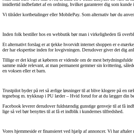
imidlertid indbefattet af en ordning, hvilket garanterer dig som kunde
Vi tilråder kortbetalinger eller MobilePay. Som alternativ bør du anvend
Inden folk bestiller hos en webbutik bør man i virkeligheden få overb
Et alternativt forslag er at tjekke hvorvidt internet shoppen er e-mær
der har ekspertise inden for lovgivningen. Derudover giver det dig anle
Tillige er det klogt at køberen er vidende om de mest betydningsfulde
samme måde relevant, at man permanent gemmer sin kvittering, sålede
en voksen eller et barn.
Trustpilot byder på ret så ærlige løsninger til at blive klogere på en
tegnebog m. trykknap i PU læder – Hvid forud for at du lægger din bes
Facebook leverer derudover fuldstændig gunstige genveje til at få indb
lige så vel bør benyttes til at få et indblik i kundernes tilfredshed.
Vores hjemmeside er finansieret ved hjælp af annoncer. Vi har aftaler m