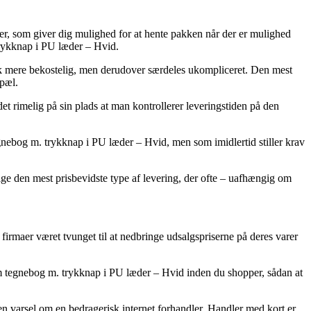
eder, som giver dig mulighed for at hente pakken når der er mulighed
 trykknap i PU læder – Hvid.
 tak mere bekostelig, men derudover særdeles ukompliceret. Den mest
opæl.
et rimelig på sin plads at man kontrollerer leveringstiden på den
nebog m. trykknap i PU læder – Hvid, men som imidlertid stiller krav
ge den mest prisbevidste type af levering, der ofte – uafhængig om
et firmaer været tvunget til at nedbringe udsalgspriserne på deres varer
om tegnebog m. trykknap i PU læder – Hvid inden du shopper, sådan at
re en varsel om en bedragerisk internet forhandler. Handler med kort er