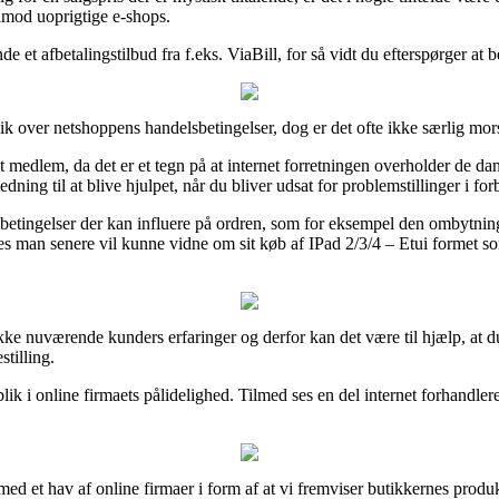
 imod uoprigtige e-shops.
e et afbetalingstilbud fra f.eks. ViaBill, for så vidt du efterspørger at
lik over netshoppens handelsbetingelser, dog er det ofte ikke særlig mo
ket medlem, da det er et tegn på at internet forretningen overholder de 
dning til at blive hjulpet, når du bliver udsat for problemstillinger i f
 betingelser der kan influere på ordren, som for eksempel den ombytning
s man senere vil kunne vidne om sit køb af IPad 2/3/4 – Etui formet s
 række nuværende kunders erfaringer og derfor kan det være til hjælp, at
tilling.
lik i online firmaets pålidelighed. Tilmed ses en del internet forhandl
ed et hav af online firmaer i form af at vi fremviser butikkernes produk