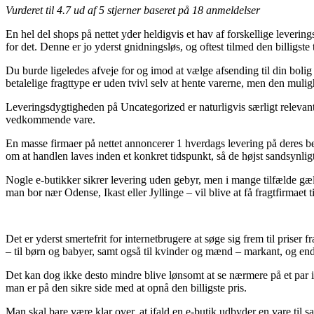
Vurderet til
4.7
ud af 5 stjerner baseret på
18
anmeldelser
En hel del shops på nettet yder heldigvis et hav af forskellige leveri
for det. Denne er jo yderst gnidningsløs, og oftest tilmed den billigs
Du burde ligeledes afveje for og imod at vælge afsending til din boli
betalelige fragttype er uden tvivl selv at hente varerne, men den muli
Leveringsdygtigheden på Uncategorized er naturligvis særligt relevant 
vedkommende vare.
En masse firmaer på nettet annoncerer 1 hverdags levering på deres 
om at handlen laves inden et konkret tidspunkt, så de højst sandsynligt
Nogle e-butikker sikrer levering uden gebyr, men i mange tilfælde gæ
man bor nær Odense, Ikast eller Jyllinge – vil blive at få fragtfirmaet ti
Det er yderst smertefrit for internetbrugere at søge sig frem til priser 
– til børn og babyer, samt også til kvinder og mænd – markant, og end
Det kan dog ikke desto mindre blive lønsomt at se nærmere på et par 
man er på den sikre side med at opnå den billigste pris.
Man skal bare være klar over, at ifald en e-butik udbyder en vare til sa