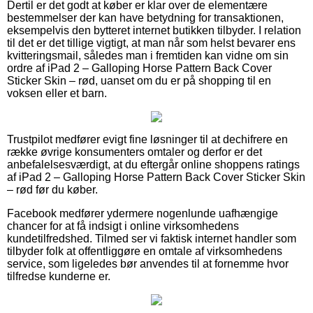
Dertil er det godt at køber er klar over de elementære
bestemmelser der kan have betydning for transaktionen,
eksempelvis den bytteret internet butikken tilbyder. I relation
til det er det tillige vigtigt, at man når som helst bevarer ens
kvitteringsmail, således man i fremtiden kan vidne om sin
ordre af iPad 2 – Galloping Horse Pattern Back Cover
Sticker Skin – rød, uanset om du er på shopping til en
voksen eller et barn.
Trustpilot medfører evigt fine løsninger til at dechifrere en
række øvrige konsumenters omtaler og derfor er det
anbefalelsesværdigt, at du eftergår online shoppens ratings
af iPad 2 – Galloping Horse Pattern Back Cover Sticker Skin
– rød før du køber.
Facebook medfører ydermere nogenlunde uafhængige
chancer for at få indsigt i online virksomhedens
kundetilfredshed. Tilmed ser vi faktisk internet handler som
tilbyder folk at offentliggøre en omtale af virksomhedens
service, som ligeledes bør anvendes til at fornemme hvor
tilfredse kunderne er.