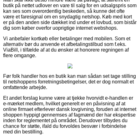
butik på nettet udlover en vare til salg for en udsalgspris som
kan ses som overordentlig beskeden, så kunne det ofte
være et faresignal om en snydagtig netshop. Køb med kort
er på den anden side dækket ind under et lovbud, som bistår
dig som køber overfor uoprigtige internet webshops.
Vi anbefaler kortkøb eller betalinger med mobilen. Som et
alternativ bør du anvende et afbetalingstilbud som f.eks.
ViaBill, i tilfælde af at du ønsker at honorere regningen af
flere omgange.
Før folk handler hos en butik kan man sådan set tage stilling
til netshoppens forretningsbetingelser, det er dog normalt et
omfattende arbejde.
Et andet forslag kunne være at tjekke hvorvidt e-handlen er
e-mærket medlem, hvilket generelt er en påvisning af at
online firmaet efterlever dansk lovgivning, foruden at internet
shoppen hyppigt gennemses af fagmænd der har ekspertise
inden for reglementet på området. Derudover tilbydes du
chance for støtte, ifald du forvoldes besvær i forbindelse
med din bestilling.