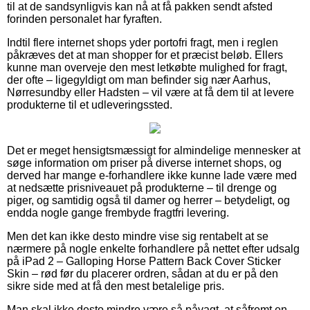
til at de sandsynligvis kan nå at få pakken sendt afsted
forinden personalet har fyraften.
Indtil flere internet shops yder portofri fragt, men i reglen
påkræves det at man shopper for et præcist beløb. Ellers
kunne man overveje den mest letkøbte mulighed for fragt,
der ofte – ligegyldigt om man befinder sig nær Aarhus,
Nørresundby eller Hadsten – vil være at få dem til at levere
produkterne til et udleveringssted.
Det er meget hensigtsmæssigt for almindelige mennesker at
søge information om priser på diverse internet shops, og
derved har mange e-forhandlere ikke kunne lade være med
at nedsætte prisniveauet på produkterne – til drenge og
piger, og samtidig også til damer og herrer – betydeligt, og
endda nogle gange frembyde fragtfri levering.
Men det kan ikke desto mindre vise sig rentabelt at se
nærmere på nogle enkelte forhandlere på nettet efter udsalg
på iPad 2 – Galloping Horse Pattern Back Cover Sticker
Skin – rød før du placerer ordren, sådan at du er på den
sikre side med at få den mest betalelige pris.
Man skal ikke desto mindre være så påvagt, at såfremt en