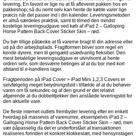
levering. En favorit er lige nu at få afleveret pakken hos en
pakkeshop, så du nemt selv kan hente de købte varer lige
præcis når det passer ind i din kalender. Leveringsmetoden
er altså særdeles praktisk, samt tit tilmed den mindst
kostelige leveringsudgave ved køb af iPad 2 – Galloping
Horse Pattern Back Cover Sticker Skin – rød.
Du bør tillige påtænke at få varerne bragt til din adresse eller
ud på din arbejdsplads. Fragtformen bliver som regel en
kende dyrere, men til gengæld usædvanlig fleksibel. Den
mest betalelige leveringsudgave er utvivlsomt at hente
ordren selv, som desværre betinges af at du bor med kort
afstand til e-handlens lager.
Fragtperioden på iPad Cover > iPad Mini 1,2,3 Covers er
selvfølgelig meget betydningsfuld i tilfælde af at du behøver
varen om få sekunder, og af den grund er det relativt
afgørende at du dobbelttjekker den anslåede leveringstid for
den aktuelle vare.
De fleste internet outlets frembyder levering efter en enkelt
hverdag på massevis af varenumre, eksempelvis iPad 2 –
Galloping Horse Pattern Back Cover Sticker Skin – rød, men
vær påpasselig da det er underforstået at transaktionen
realiseres forinden et konkret klokkeslæt, med hensynstagen