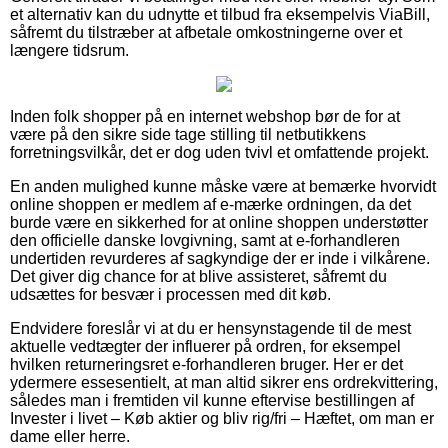
et alternativ kan du udnytte et tilbud fra eksempelvis ViaBill,
såfremt du tilstræber at afbetale omkostningerne over et
længere tidsrum.
Inden folk shopper på en internet webshop bør de for at
være på den sikre side tage stilling til netbutikkens
forretningsvilkår, det er dog uden tvivl et omfattende projekt.
En anden mulighed kunne måske være at bemærke hvorvidt
online shoppen er medlem af e-mærke ordningen, da det
burde være en sikkerhed for at online shoppen understøtter
den officielle danske lovgivning, samt at e-forhandleren
undertiden revurderes af sagkyndige der er inde i vilkårene.
Det giver dig chance for at blive assisteret, såfremt du
udsættes for besvær i processen med dit køb.
Endvidere foreslår vi at du er hensynstagende til de mest
aktuelle vedtægter der influerer på ordren, for eksempel
hvilken returneringsret e-forhandleren bruger. Her er det
ydermere essesentielt, at man altid sikrer ens ordrekvittering,
således man i fremtiden vil kunne eftervise bestillingen af
Invester i livet – Køb aktier og bliv rig/fri – Hæftet, om man er
dame eller herre.