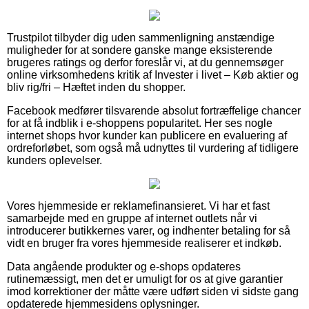
Trustpilot tilbyder dig uden sammenligning anstændige
muligheder for at sondere ganske mange eksisterende
brugeres ratings og derfor foreslår vi, at du gennemsøger
online virksomhedens kritik af Invester i livet – Køb aktier og
bliv rig/fri – Hæftet inden du shopper.
Facebook medfører tilsvarende absolut fortræffelige chancer
for at få indblik i e-shoppens popularitet. Her ses nogle
internet shops hvor kunder kan publicere en evaluering af
ordreforløbet, som også må udnyttes til vurdering af tidligere
kunders oplevelser.
Vores hjemmeside er reklamefinansieret. Vi har et fast
samarbejde med en gruppe af internet outlets når vi
introducerer butikkernes varer, og indhenter betaling for så
vidt en bruger fra vores hjemmeside realiserer et indkøb.
Data angående produkter og e-shops opdateres
rutinemæssigt, men det er umuligt for os at give garantier
imod korrektioner der måtte være udført siden vi sidste gang
opdaterede hjemmesidens oplysninger.