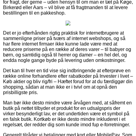
for fragt, der gerne – uden hensyn til om man er tæt på Køge,
Birkerød eller Aars – vil blive at få fragtmanden til at levere
bestillingen til en pakkeshop.
Det er jo efterhånden rigtig praktisk for internetbrugere at
sammenligne priser på tværs af internet webshops, og så
har flere internet firmaer ikke kunne lade være med at
reducere priserne på en række af deres varer – til babyer og
børn, og samtidig også til herrer og damer – en hel del, og
endda nogle gange byde på levering uden omkostninger.
Det kan til hver en tid vise sig indbringende at efterprøve en
række online forhandlere efter rabatkoder på Invester i livet –
Køb aktier og bliv rig/fri – Hæftet forud for at du færdiggør din
shopping, sådan at man ikke er i tvivl om at opnå den
prisbilligste pris.
Man bør ikke desto mindre være årvågen med, at såfremt en
butik på nettet tilbyder et produkt for en udsalgspris der
virker besynderligt lav, er det undertiden være et symbol på
en falsk butik. Kortkøb er ikke desto mindre inkluderet i et
regelsæt, der redder dig som kunde imod fup e-forretninger.
Generelt tilråder vi betalinger med kort eller MobilePay. Som