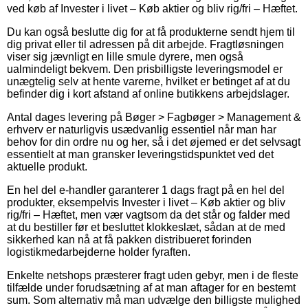
ved køb af Invester i livet – Køb aktier og bliv rig/fri – Hæftet.
Du kan også beslutte dig for at få produkterne sendt hjem til
dig privat eller til adressen på dit arbejde. Fragtløsningen
viser sig jævnligt en lille smule dyrere, men også
ualmindeligt bekvem. Den prisbilligste leveringsmodel er
unægtelig selv at hente varerne, hvilket er betinget af at du
befinder dig i kort afstand af online butikkens arbejdslager.
Antal dages levering på Bøger > Fagbøger > Management &
erhverv er naturligvis usædvanlig essentiel når man har
behov for din ordre nu og her, så i det øjemed er det selvsagt
essentielt at man gransker leveringstidspunktet ved det
aktuelle produkt.
En hel del e-handler garanterer 1 dags fragt på en hel del
produkter, eksempelvis Invester i livet – Køb aktier og bliv
rig/fri – Hæftet, men vær vagtsom da det står og falder med
at du bestiller før et besluttet klokkeslæt, sådan at de med
sikkerhed kan nå at få pakken distribueret forinden
logistikmedarbejderne holder fyraften.
Enkelte netshops præsterer fragt uden gebyr, men i de fleste
tilfælde under forudsætning af at man aftager for en bestemt
sum. Som alternativ må man udvælge den billigste mulighed