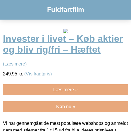
Fuldfartfilm
Invester i livet – Køb aktier
og bliv rig/fri – Hæftet
(Læs mere)
249.95
kr.
(Vis fragtpris)
Læs mere »
Køb nu »
Vi har gennemgået de mest populære webshops og anmeldt
dem med stjerner fra 1 til 5 ud fra bl.a. deres prisniveau,