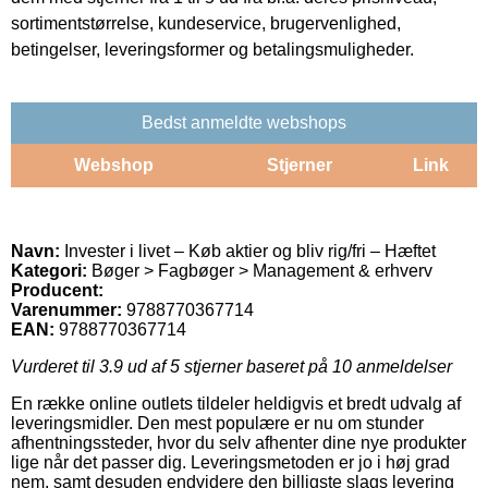
sortimentstørrelse, kundeservice, brugervenlighed,
betingelser, leveringsformer og betalingsmuligheder.
Bedst anmeldte webshops
Webshop
Stjerner
Link
Navn:
Invester i livet – Køb aktier og bliv rig/fri – Hæftet
Kategori:
Bøger > Fagbøger > Management & erhverv
Producent:
Varenummer:
9788770367714
EAN:
9788770367714
Vurderet til
3.9
ud af 5 stjerner baseret på
10
anmeldelser
En række online outlets tildeler heldigvis et bredt udvalg af
leveringsmidler. Den mest populære er nu om stunder
afhentningssteder, hvor du selv afhenter dine nye produkter
lige når det passer dig. Leveringsmetoden er jo i høj grad
nem, samt desuden endvidere den billigste slags levering