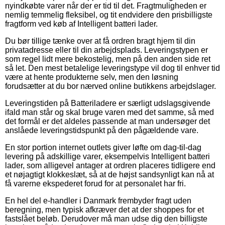
nyindkøbte varer når der er tid til det. Fragtmuligheden er
nemlig temmelig fleksibel, og tit endvidere den prisbilligste
fragtform ved køb af Intelligent batteri lader.
Du bør tillige tænke over at få ordren bragt hjem til din
privatadresse eller til din arbejdsplads. Leveringstypen er
som regel lidt mere bekostelig, men på den anden side ret
så let. Den mest betalelige leveringstype vil dog til enhver tid
være at hente produkterne selv, men den løsning
forudsætter at du bor nærved online butikkens arbejdslager.
Leveringstiden på Batteriladere er særligt udslagsgivende
ifald man står og skal bruge varen med det samme, så med
det formål er det aldeles passende at man undersøger det
anslåede leveringstidspunkt på den pågældende vare.
En stor portion internet outlets giver løfte om dag-til-dag
levering på adskillige varer, eksempelvis Intelligent batteri
lader, som alligevel antager at ordren placeres tidligere end
et nøjagtigt klokkeslæt, så at de højst sandsynligt kan nå at
få varerne ekspederet forud for at personalet har fri.
En hel del e-handler i Danmark frembyder fragt uden
beregning, men typisk afkræver det at der shoppes for et
fastslået beløb. Derudover må man udse dig den billigste