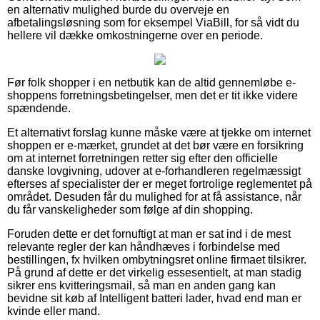
en alternativ mulighed burde du overveje en
afbetalingsløsning som for eksempel ViaBill, for så vidt du
hellere vil dække omkostningerne over en periode.
Før folk shopper i en netbutik kan de altid gennemløbe e-
shoppens forretningsbetingelser, men det er tit ikke videre
spændende.
Et alternativt forslag kunne måske være at tjekke om internet
shoppen er e-mærket, grundet at det bør være en forsikring
om at internet forretningen retter sig efter den officielle
danske lovgivning, udover at e-forhandleren regelmæssigt
efterses af specialister der er meget fortrolige reglementet på
området. Desuden får du mulighed for at få assistance, når
du får vanskeligheder som følge af din shopping.
Foruden dette er det fornuftigt at man er sat ind i de mest
relevante regler der kan håndhæves i forbindelse med
bestillingen, fx hvilken ombytningsret online firmaet tilsikrer.
På grund af dette er det virkelig essesentielt, at man stadig
sikrer ens kvitteringsmail, så man en anden gang kan
bevidne sit køb af Intelligent batteri lader, hvad end man er
kvinde eller mand.