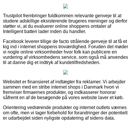
Trustpilot frembringer fuldkommen relevante genveje til at
studere adskillige eksisterende brugeres meninger og derfor
støtter vi, at du evaluerer online shoppens omtaler af
Intelligent batteri lader inden du handler.
Facebook leverer tillige de facto strålende genveje til at få et
kig ind i internet shoppens troværdighed. Foruden det møder
vi nogle online virksomheder hvor folk kan publicere en
vurdering af virksomhedens service, som også må anvendes
til at danne dig et indtryk af kundetilfredsheden.
Websitet er finansieret af indtægter fra reklamer. Vi arbejder
sammen med en stribe internet shops i Danmark hvori vi
fremviser firmaernes produkter, og indkasserer honorar
såfremt en af de besøgende på vores website laver et køb.
Orientering vedrørende produkter og internet outlets værnes
om ofte, men vi tager forbehold for forandringer der potentielt
er udarbejdet siden nyligste opdatering af sidens data.