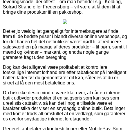
leveringsmåde, der oftest – om man befinder sig i Kolding,
Solrød Strand eller Fredensborg – vil være at få dem til at
bringe dine produkter til en pakkeshop.
Det er jo vældig let gængeligt for internetbrugere at finde
frem til de bedste priser i blandt diverse online webshops, og
for det har en hel del netbutikker været nødt til at reducere
salgsværdien på mange af deres produkter – til børn, samt til
mænd og kvinder – markant, og endda nogle gange
garantere fragt uden beregning.
Dog kan det alligevel være profitabelt at kontrollere
forskellige internet forhandlere efter rabatkoder på Intelligent
batteri lader før du gennemfører dit køb, således at du er
sikret at få den mest betalelige pris.
Du bør ikke desto mindre være klar over, at når en internet
butik udbyder produkter til en salgspris som kan ses som
urealistisk attraktiv, så kan det i nogle tilfælde være et
karakteristika der viser en snydagtig online butik. Betalinger
med kort er trods alt omsluttet af en vedtægt, som garanterer
os overfor snydagtige internet foretagender.
Generelt anbefaler vi kortbestillinger eller MobilePay. Som