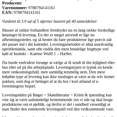
Producent:
Varenummer:
9788794141161
EAN:
9788794141161
Vurderet til
3.9
ud af 5 stjerner baseret på
40
anmeldelser
Masser af online forhandlere frembyder nu en lang række forskellige
løsninger til levering. En der er meget anvendt er lige nu
afhentningssteder, og så henter du bare produkterne lige præcis når
det passer ind i din kalender. Leveringsmetoden er altså usædvanlig
uproblematisk, samt ofte endda den mest betalelige fragttype ved
køb af Instinkt – Katrine Wulff 1 – Hæftet.
Du burde endvidere forsøge at vælge at få sendt til din lejlighed eller
hus eller ud på din arbejdsplads. Leveringstypen er typisk en kende
mere omkostningsfuld, men samtidig temmelig nem. Den mest
letkøbte type af levering kan ikke modsiges at være at du selv henter
pakken, som dog er betinget af at du bor i kort afstand af e-
forretningens bopæl.
Leveringstiden på Bøger > Skønlitteratur > Krimi & spænding kan
vise sig at være ualmindeligt bestemmende om vi står og skal bruge
produkterne om et øjeblik, og derfor er det i sandhed væsentligt at
man finder den estimerede leveringstid ved den vedkommende vare.