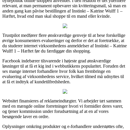
byttepolitik online shoppen anvender. I den relation er det ydermere
relevant, at man permanent opbevarer sin kvitteringsmail, så man en
anden gang kan påvise bestillingen af Instinkt – Katrine Wulff 1 –
Hæftet, hvad end man skal shoppe til en mand eller kvinde.
Trustpilot medfører flere ønskværdige genveje til at bese forskellige
øvrige konsumenters evalueringer og derfor er det at foretrække, at
du studerer internet virksomhedens anmeldelser af Instinkt – Katrine
Wulff 1 – Hæftet før du færdiggør din shopping.
Facebook indebærer tilsvarende i højeste grad ønskværdige
løsninger til at få et kig ind i webbutikkens popularitet. Foruden det
ses mange internet forhandlere hvor folk kan frembringe en
evaluering af virksomhedens service, hvilket tilmed må udnyttes til
at få et indtryk af kundetilfredsheden.
Websitet finansieres af reklameindtægter. Vi arbejder tæt sammen
med en mængde online forretninger hvori vi formidler deres varer,
og tjener kommission under forudsætning af at en af vores
besøgende laver en ordre.
Oplysninger omkring produkter og e-forhandlere understøttes ofte,