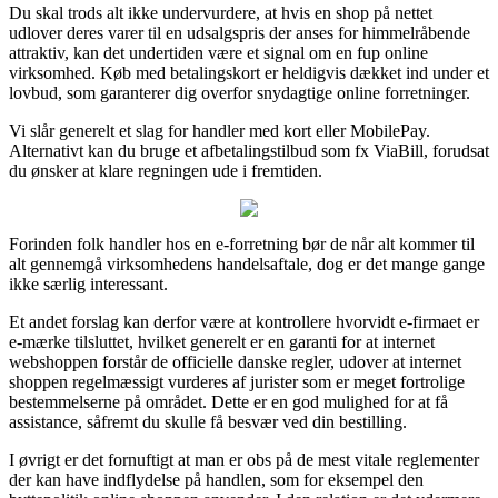
Du skal trods alt ikke undervurdere, at hvis en shop på nettet
udlover deres varer til en udsalgspris der anses for himmelråbende
attraktiv, kan det undertiden være et signal om en fup online
virksomhed. Køb med betalingskort er heldigvis dækket ind under et
lovbud, som garanterer dig overfor snydagtige online forretninger.
Vi slår generelt et slag for handler med kort eller MobilePay.
Alternativt kan du bruge et afbetalingstilbud som fx ViaBill, forudsat
du ønsker at klare regningen ude i fremtiden.
Forinden folk handler hos en e-forretning bør de når alt kommer til
alt gennemgå virksomhedens handelsaftale, dog er det mange gange
ikke særlig interessant.
Et andet forslag kan derfor være at kontrollere hvorvidt e-firmaet er
e-mærke tilsluttet, hvilket generelt er en garanti for at internet
webshoppen forstår de officielle danske regler, udover at internet
shoppen regelmæssigt vurderes af jurister som er meget fortrolige
bestemmelserne på området. Dette er en god mulighed for at få
assistance, såfremt du skulle få besvær ved din bestilling.
I øvrigt er det fornuftigt at man er obs på de mest vitale reglementer
der kan have indflydelse på handlen, som for eksempel den