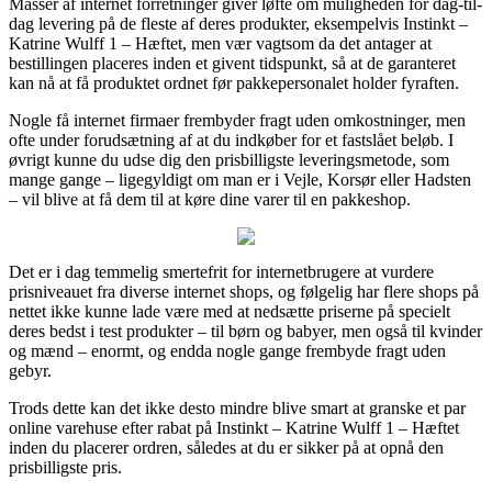
Masser af internet forretninger giver løfte om muligheden for dag-til-
dag levering på de fleste af deres produkter, eksempelvis Instinkt –
Katrine Wulff 1 – Hæftet, men vær vagtsom da det antager at
bestillingen placeres inden et givent tidspunkt, så at de garanteret
kan nå at få produktet ordnet før pakkepersonalet holder fyraften.
Nogle få internet firmaer frembyder fragt uden omkostninger, men
ofte under forudsætning af at du indkøber for et fastslået beløb. I
øvrigt kunne du udse dig den prisbilligste leveringsmetode, som
mange gange – ligegyldigt om man er i Vejle, Korsør eller Hadsten
– vil blive at få dem til at køre dine varer til en pakkeshop.
Det er i dag temmelig smertefrit for internetbrugere at vurdere
prisniveauet fra diverse internet shops, og følgelig har flere shops på
nettet ikke kunne lade være med at nedsætte priserne på specielt
deres bedst i test produkter – til børn og babyer, men også til kvinder
og mænd – enormt, og endda nogle gange frembyde fragt uden
gebyr.
Trods dette kan det ikke desto mindre blive smart at granske et par
online varehuse efter rabat på Instinkt – Katrine Wulff 1 – Hæftet
inden du placerer ordren, således at du er sikker på at opnå den
prisbilligste pris.