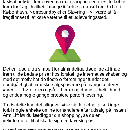
fastsat beløb. Derudover må man snuppe den mest letkøbte
form for fragt, hvilket i mange tilfælde – uanset om du bor i
København, Nørresundby eller Støvring – vil være at få
fragtfirmaet til at køre varerne til et udleveringssted.
Det er i dag ultra simpelt for almindelige dødelige at finde
frem til de bedste priser hos forskellige internet selskaber, og
med det motiv har de fleste e-forretninger fundet det
uundgåeligt at mindske salgspriserne på mange af deres
varer – til børn, men også til herrer og damer – helt i bund,
og endda nogle gange præstere portofri levering.
Trods dette kan det alligevel vise sig fordelagtigt at kigge
forbi nogle enkelte online forhandlere efter udsalg på Instant
Arm Lift før du færdiggør din shopping, så du er
velinformeret til at skaffe sig den laveste pris.