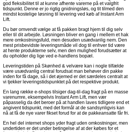
god fleksibilitet til at kunne afhente varerne på et valgfrit
tidspunkt. Denne er jo rigtig gnidningsløs, og tit tilmed den
mindst kostelige løsning til levering ved køb af Instant Arm
Lift.
Du bør omvendt vælge at få pakken bragt hjem til dig selv
eller til dit arbejde. Løsningen bliver en gang i mellem et hak
mere omkostningsfuld, men desuden usædvanlig nem. Den
mest prisbevidste leveringsmåde vil dog til enhver tid være
at hente produkterne selv, men den mulighed forudsætter at
du opholder dig lige ved e-handlens bopæl.
Leveringstiden på Skønhed & velvære kan i nogle tilfælde
være usædvanlig central forudsat man behøver din pakke
inden for få dage, så i det øjemed er det særdeles centralt at
vi tjekker leveringstidspunktet på det respektive produkt.
En lang række e-shops tilsiger dag-til-dag fragt på en masse
varenumre, eksempelvis Instant Arm Lift, men vær
påpasselig da det beroer på at handlen laves tidligere end et
angivent tidspunkt, med det formål at de sandsynligvis kan
nå at få de nye varer fikset forud for at de pakkeansatte får fri.
En hel del internet shops yder fragt uden omkostninger, men
undertiden er det under betingelse af at der købes for et