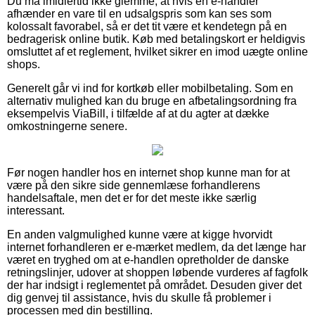
Du må imidlertid ikke glemme, at hvis en e-handler
afhænder en vare til en udsalgspris som kan ses som
kolossalt favorabel, så er det tit være et kendetegn på en
bedragerisk online butik. Køb med betalingskort er heldigvis
omsluttet af et reglement, hvilket sikrer en imod uægte online
shops.
Generelt går vi ind for kortkøb eller mobilbetaling. Som en
alternativ mulighed kan du bruge en afbetalingsordning fra
eksempelvis ViaBill, i tilfælde af at du agter at dække
omkostningerne senere.
Før nogen handler hos en internet shop kunne man for at
være på den sikre side gennemlæse forhandlerens
handelsaftale, men det er for det meste ikke særlig
interessant.
En anden valgmulighed kunne være at kigge hvorvidt
internet forhandleren er e-mærket medlem, da det længe har
været en tryghed om at e-handlen opretholder de danske
retningslinjer, udover at shoppen løbende vurderes af fagfolk
der har indsigt i reglementet på området. Desuden giver det
dig genvej til assistance, hvis du skulle få problemer i
processen med din bestilling.