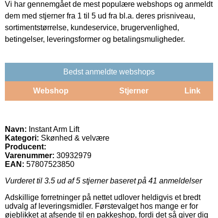
Vi har gennemgået de mest populære webshops og anmeldt
dem med stjerner fra 1 til 5 ud fra bl.a. deres prisniveau,
sortimentstørrelse, kundeservice, brugervenlighed,
betingelser, leveringsformer og betalingsmuligheder.
Bedst anmeldte webshops
Webshop
Stjerner
Link
Navn:
Instant Arm Lift
Kategori:
Skønhed & velvære
Producent:
Varenummer:
30932979
EAN:
57807523850
Vurderet til
3.5
ud af 5 stjerner baseret på
41
anmeldelser
Adskillige forretninger på nettet udlover heldigvis et bredt
udvalg af leveringsmidler. Førstevalget hos mange er for
øjeblikket at afsende til en pakkeshop, fordi det så giver dig