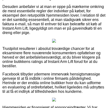
Desuden anbefaler vi at man er oppe på mærkerne omkring
de mest essentielle regler der indvirker på købet, for
eksempel den returpolitik hjemmesiden lover. I relation til det
er det samtidig essesentielt, at man stadigvæk sikrer ens
faktura e-mail, så man til enhver tid kan bekræfte sit køb af
Instant Arm Lift, ligegyldigt om man er på gaveindkøb til en
dreng eller pige.
Trustpilot resulterer i absolut troværdige chancer for at
eksaminere flere nuværende konsumenters opfattelser og
herved er det anbefalelsesværdigt, at du bliver klogere på
online butikkens ratings af Instant Arm Lift forud for at du
bestiller.
Facebook tilbyder ydermere immervæk hensigtsmæssige
genveje til at få indblik i online firmaets pålidelighed.
Herinde er der endda online butikker hvor du kan udforme
en evaluering af ordreforløbet, hvilket ligeledes må udnyttes
til at få et indtryk af tilfredsheden hos kunderne.
Hjemmesiden er finansieret af annonceindtægter. Vi har