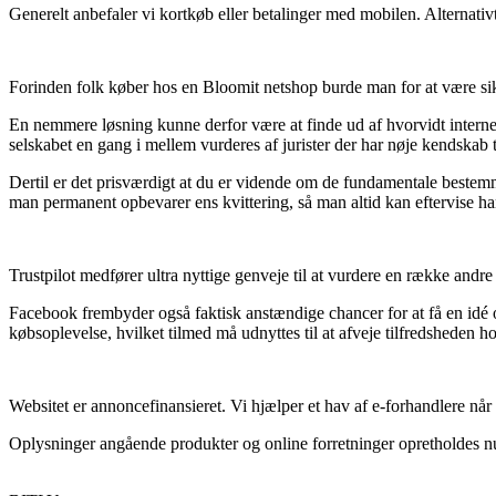
Generelt anbefaler vi kortkøb eller betalinger med mobilen. Alternativt
Forinden folk køber hos en Bloomit netshop burde man for at være si
En nemmere løsning kunne derfor være at finde ud af hvorvidt internet 
selskabet en gang i mellem vurderes af jurister der har nøje kendskab 
Dertil er det prisværdigt at du er vidende om de fundamentale bestemmel
man permanent opbevarer ens kvittering, så man altid kan eftervise ha
Trustpilot medfører ultra nyttige genveje til at vurdere en række andre
Facebook frembyder også faktisk anstændige chancer for at få en idé 
købsoplevelse, hvilket tilmed må udnyttes til at afveje tilfredsheden h
Websitet er annoncefinansieret. Vi hjælper et hav af e-forhandlere n
Oplysninger angående produkter og online forretninger opretholdes nu o