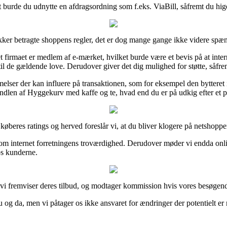
 burde du udnytte en afdragsordning som f.eks. ViaBill, såfremt du higer
kker betragte shoppens regler, det er dog mange gange ikke videre spæ
firmaet er medlem af e-mærket, hvilket burde være et bevis på at internet
til de gældende love. Derudover giver det dig mulighed for støtte, såfrem
ser der kan influere på transaktionen, som for eksempel den bytteret inte
ndlen af Hyggekurv med kaffe og te, hvad end du er på udkig efter et p
 køberes ratings og herved foreslår vi, at du bliver klogere på netshopp
om internet forretningens troværdighed. Derudover møder vi endda onlin
os kunderne.
år vi fremviser deres tilbud, og modtager kommission hvis vores besøge
g da, men vi påtager os ikke ansvaret for ændringer der potentielt er re