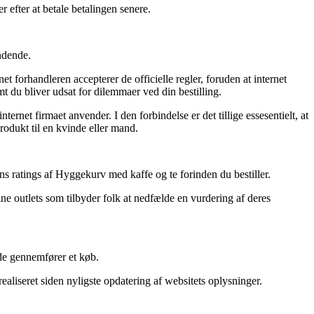
 efter at betale betalingen senere.
ndende.
 forhandleren accepterer de officielle regler, foruden at internet
t du bliver udsat for dilemmaer ved din bestilling.
rnet firmaet anvender. I den forbindelse er det tillige essesentielt, at
rodukt til en kvinde eller mand.
ens ratings af Hyggekurv med kaffe og te forinden du bestiller.
e outlets som tilbyder folk at nedfælde en vurdering af deres
nde gennemfører et køb.
aliseret siden nyligste opdatering af websitets oplysninger.