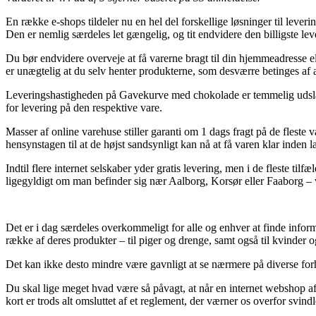
En række e-shops tildeler nu en hel del forskellige løsninger til leveri
Den er nemlig særdeles let gængelig, og tit endvidere den billigste l
Du bør endvidere overveje at få varerne bragt til din hjemmeadresse ell
er unægtelig at du selv henter produkterne, som desværre betinges af a
Leveringshastigheden på Gavekurve med chokolade er temmelig udslagsgi
for levering på den respektive vare.
Masser af online varehuse stiller garanti om 1 dags fragt på de fleste
hensynstagen til at de højst sandsynligt kan nå at få varen klar inden l
Indtil flere internet selskaber yder gratis levering, men i de fleste t
ligegyldigt om man befinder sig nær Aalborg, Korsør eller Faaborg – vil 
Det er i dag særdeles overkommeligt for alle og enhver at finde inform
række af deres produkter – til piger og drenge, samt også til kvinde
Det kan ikke desto mindre være gavnligt at se nærmere på diverse forha
Du skal lige meget hvad være så påvagt, at når en internet webshop afsæ
kort er trods alt omsluttet af et reglement, der værner os overfor svindl