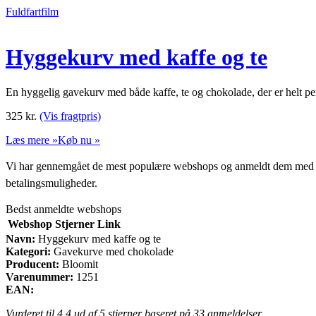
Fuldfartfilm
Hyggekurv med kaffe og te
En hyggelig gavekurv med både kaffe, te og chokolade, der er helt pe
325
kr.
(Vis fragtpris)
Læs mere »
Køb nu »
Vi har gennemgået de mest populære webshops og anmeldt dem med stjern
betalingsmuligheder.
Bedst anmeldte webshops
Webshop
Stjerner
Link
Navn:
Hyggekurv med kaffe og te
Kategori:
Gavekurve med chokolade
Producent:
Bloomit
Varenummer:
1251
EAN:
Vurderet til
4.4
ud af 5 stjerner baseret på
33
anmeldelser