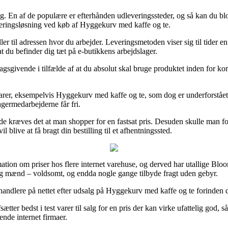
ng. En af de populære er efterhånden udleveringssteder, og så kan du blot
everingsløsning ved køb af Hyggekurv med kaffe og te.
er til adressen hvor du arbejder. Leveringsmetoden viser sig til tider en
t du befinder dig tæt på e-butikkens arbejdslager.
vende i tilfælde af at du absolut skal bruge produktet inden for kort 
 varer, eksempelvis Hyggekurv med kaffe og te, som dog er underforstået a
agermedarbejderne får fri.
ilfælde kræves det at man shopper for en fastsat pris. Desuden skulle man 
blive at få bragt din bestilling til et afhentningssted.
ation om priser hos flere internet varehuse, og derved har utallige Blo
r og mænd – voldsomt, og endda nogle gange tilbyde fragt uden gebyr.
ndlere på nettet efter udsalg på Hyggekurv med kaffe og te forinden du b
tter bedst i test varer til salg for en pris der kan virke ufattelig god
ende internet firmaer.