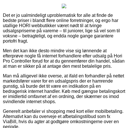
Det er jo ualmindeligt uproblematisk for alle at finde de
bedste priser i blandt flere online forretninger, og ergo har
utallige HORI webbutikker været nødt til at tvinge
udsalgspriserne på varerne – til juniorer, lige så vel som til
voksne – betragteligt, og endda nogle gange garantere
portofri fragt.
Men det kan ikke desto mindre vise sig lønnende at
efterprøve nogle få internet forhandlere efter udsalg på Hori
Pro Controller forud for at du gennemfører din handel, sådan
at man er sikker på at antage den mest betalelige pris.
Man må alligevel ikke overse, at ifald en forhandler på nettet
markedsfører varer for en udsalgspris der er hamrende
gunstig, så burde det tit være en indikation på en
bedragerisk internet handler. Køb med gængse betalingskort
er imidlertid omfavnet af en ordning, der skærmer os imod
svindlende internet shops.
Generelt anbefaler vi shopping med kort eller mobilbetaling.
Alternativt kan du overveje et afbetalingstilbud som fx
ViaBill, hvis du agter at godtgøre omkostningerne over en
periode.