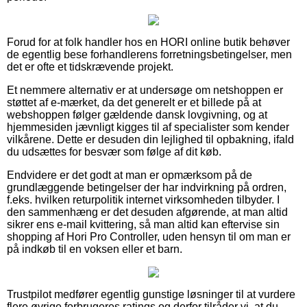
Forud for at folk handler hos en HORI online butik behøver
de egentlig bese forhandlerens forretningsbetingelser, men
det er ofte et tidskrævende projekt.
Et nemmere alternativ er at undersøge om netshoppen er
støttet af e-mærket, da det generelt er et billede på at
webshoppen følger gældende dansk lovgivning, og at
hjemmesiden jævnligt kigges til af specialister som kender
vilkårene. Dette er desuden din lejlighed til opbakning, ifald
du udsættes for besvær som følge af dit køb.
Endvidere er det godt at man er opmærksom på de
grundlæggende betingelser der har indvirkning på ordren,
f.eks. hvilken returpolitik internet virksomheden tilbyder. I
den sammenhæng er det desuden afgørende, at man altid
sikrer ens e-mail kvittering, så man altid kan eftervise sin
shopping af Hori Pro Controller, uden hensyn til om man er
på indkøb til en voksen eller et barn.
Trustpilot medfører egentlig gunstige løsninger til at vurdere
flere øvrige forbrugeres ratings og derfor tilråder vi, at du