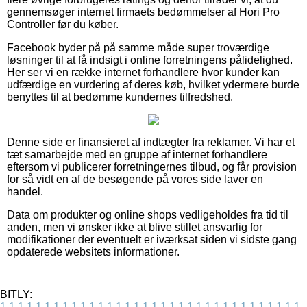
gennemsøger internet firmaets bedømmelser af Hori Pro
Controller før du køber.
Facebook byder på på samme måde super troværdige
løsninger til at få indsigt i online forretningens pålidelighed.
Her ser vi en række internet forhandlere hvor kunder kan
udfærdige en vurdering af deres køb, hvilket ydermere burde
benyttes til at bedømme kundernes tilfredshed.
Denne side er finansieret af indtægter fra reklamer. Vi har et
tæt samarbejde med en gruppe af internet forhandlere
eftersom vi publicerer forretningernes tilbud, og får provision
for så vidt en af de besøgende på vores side laver en
handel.
Data om produkter og online shops vedligeholdes fra tid til
anden, men vi ønsker ikke at blive stillet ansvarlig for
modifikationer der eventuelt er iværksat siden vi sidste gang
opdaterede websitets informationer.
BITLY:
1
1
1
1
1
1
1
1
1
1
1
1
1
1
1
1
1
1
1
1
1
1
1
1
1
1
1
1
1
1
1
1
1
1