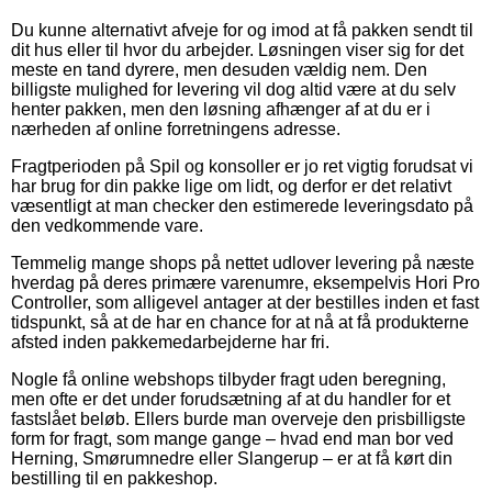
Du kunne alternativt afveje for og imod at få pakken sendt til
dit hus eller til hvor du arbejder. Løsningen viser sig for det
meste en tand dyrere, men desuden vældig nem. Den
billigste mulighed for levering vil dog altid være at du selv
henter pakken, men den løsning afhænger af at du er i
nærheden af online forretningens adresse.
Fragtperioden på Spil og konsoller er jo ret vigtig forudsat vi
har brug for din pakke lige om lidt, og derfor er det relativt
væsentligt at man checker den estimerede leveringsdato på
den vedkommende vare.
Temmelig mange shops på nettet udlover levering på næste
hverdag på deres primære varenumre, eksempelvis Hori Pro
Controller, som alligevel antager at der bestilles inden et fast
tidspunkt, så at de har en chance for at nå at få produkterne
afsted inden pakkemedarbejderne har fri.
Nogle få online webshops tilbyder fragt uden beregning,
men ofte er det under forudsætning af at du handler for et
fastslået beløb. Ellers burde man overveje den prisbilligste
form for fragt, som mange gange – hvad end man bor ved
Herning, Smørumnedre eller Slangerup – er at få kørt din
bestilling til en pakkeshop.