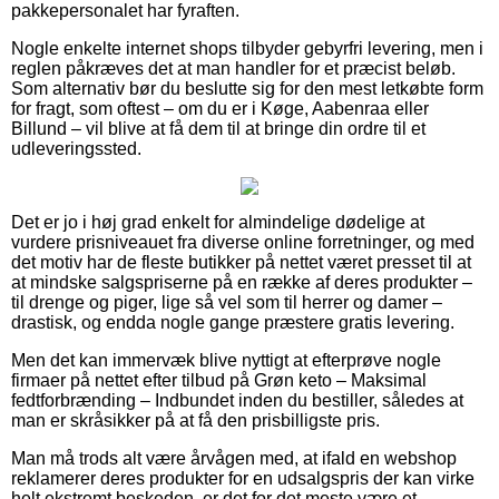
pakkepersonalet har fyraften.
Nogle enkelte internet shops tilbyder gebyrfri levering, men i
reglen påkræves det at man handler for et præcist beløb.
Som alternativ bør du beslutte sig for den mest letkøbte form
for fragt, som oftest – om du er i Køge, Aabenraa eller
Billund – vil blive at få dem til at bringe din ordre til et
udleveringssted.
Det er jo i høj grad enkelt for almindelige dødelige at
vurdere prisniveauet fra diverse online forretninger, og med
det motiv har de fleste butikker på nettet været presset til at
at mindske salgspriserne på en række af deres produkter –
til drenge og piger, lige så vel som til herrer og damer –
drastisk, og endda nogle gange præstere gratis levering.
Men det kan immervæk blive nyttigt at efterprøve nogle
firmaer på nettet efter tilbud på Grøn keto – Maksimal
fedtforbrænding – Indbundet inden du bestiller, således at
man er skråsikker på at få den prisbilligste pris.
Man må trods alt være årvågen med, at ifald en webshop
reklamerer deres produkter for en udsalgspris der kan virke
helt ekstremt beskeden, er det for det meste være et