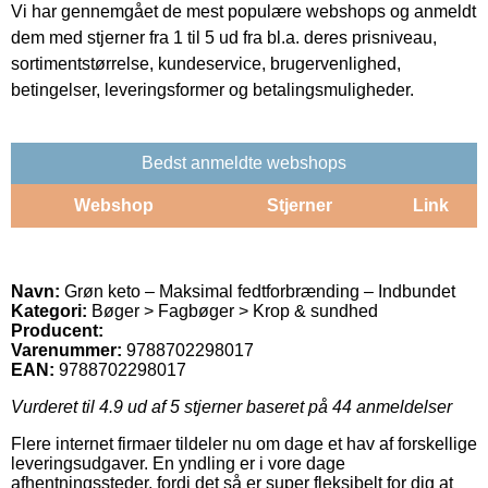
Vi har gennemgået de mest populære webshops og anmeldt
dem med stjerner fra 1 til 5 ud fra bl.a. deres prisniveau,
sortimentstørrelse, kundeservice, brugervenlighed,
betingelser, leveringsformer og betalingsmuligheder.
Bedst anmeldte webshops
Webshop
Stjerner
Link
Navn:
Grøn keto – Maksimal fedtforbrænding – Indbundet
Kategori:
Bøger > Fagbøger > Krop & sundhed
Producent:
Varenummer:
9788702298017
EAN:
9788702298017
Vurderet til
4.9
ud af 5 stjerner baseret på
44
anmeldelser
Flere internet firmaer tildeler nu om dage et hav af forskellige
leveringsudgaver. En yndling er i vore dage
afhentningssteder, fordi det så er super fleksibelt for dig at