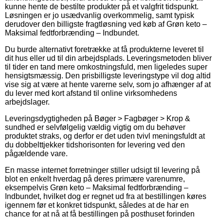
kunne hente de bestilte produkter på et valgfrit tidspunkt.
Løsningen er jo usædvanlig overkommelig, samt typisk
derudover den billigste fragtløsning ved køb af Grøn keto –
Maksimal fedtforbrænding – Indbundet.
Du burde alternativt foretrække at få produkterne leveret til
dit hus eller ud til din arbejdsplads. Leveringsmetoden bliver
til tider en tand mere omkostningsfuld, men ligeledes super
hensigtsmæssig. Den prisbilligste leveringstype vil dog altid
vise sig at være at hente varerne selv, som jo afhænger af at
du lever med kort afstand til online virksomhedens
arbejdslager.
Leveringsdygtigheden på Bøger > Fagbøger > Krop &
sundhed er selvfølgelig vældig vigtig om du behøver
produktet straks, og derfor er det uden tvivl meningsfuldt at
du dobbelttjekker tidshorisonten for levering ved den
pågældende vare.
En masse internet forretninger stiller udsigt til levering på
blot en enkelt hverdag på deres primære varenumre,
eksempelvis Grøn keto – Maksimal fedtforbrænding –
Indbundet, hvilket dog er regnet ud fra at bestillingen køres
igennem før et konkret tidspunkt, således at de har en
chance for at nå at få bestillingen på posthuset forinden