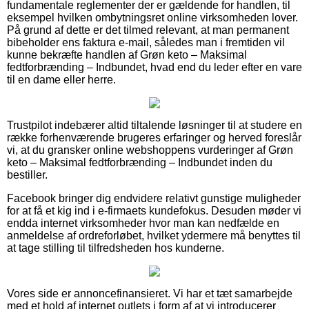
fundamentale reglementer der er gældende for handlen, til
eksempel hvilken ombytningsret online virksomheden lover.
På grund af dette er det tilmed relevant, at man permanent
bibeholder ens faktura e-mail, således man i fremtiden vil
kunne bekræfte handlen af Grøn keto – Maksimal
fedtforbrænding – Indbundet, hvad end du leder efter en vare
til en dame eller herre.
Trustpilot indebærer altid tiltalende løsninger til at studere en
række forhenværende brugeres erfaringer og herved foreslår
vi, at du gransker online webshoppens vurderinger af Grøn
keto – Maksimal fedtforbrænding – Indbundet inden du
bestiller.
Facebook bringer dig endvidere relativt gunstige muligheder
for at få et kig ind i e-firmaets kundefokus. Desuden møder vi
endda internet virksomheder hvor man kan nedfælde en
anmeldelse af ordreforløbet, hvilket ydermere må benyttes til
at tage stilling til tilfredsheden hos kunderne.
Vores side er annoncefinansieret. Vi har et tæt samarbejde
med et hold af internet outlets i form af at vi introducerer