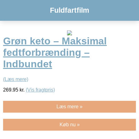
Fuldfartfilm
Grøn keto – Maksimal
fedtforbrænding –
Indbundet
(Læs mere)
269.95
kr.
(Vis fragtpris)
Læs mere »
Køb nu »