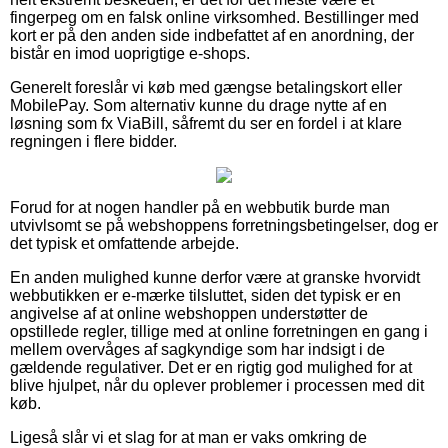
fingerpeg om en falsk online virksomhed. Bestillinger med
kort er på den anden side indbefattet af en anordning, der
bistår en imod uoprigtige e-shops.
Generelt foreslår vi køb med gængse betalingskort eller
MobilePay. Som alternativ kunne du drage nytte af en
løsning som fx ViaBill, såfremt du ser en fordel i at klare
regningen i flere bidder.
Forud for at nogen handler på en webbutik burde man
utvivlsomt se på webshoppens forretningsbetingelser, dog er
det typisk et omfattende arbejde.
En anden mulighed kunne derfor være at granske hvorvidt
webbutikken er e-mærke tilsluttet, siden det typisk er en
angivelse af at online webshoppen understøtter de
opstillede regler, tillige med at online forretningen en gang i
mellem overvåges af sagkyndige som har indsigt i de
gældende regulativer. Det er en rigtig god mulighed for at
blive hjulpet, når du oplever problemer i processen med dit
køb.
Ligeså slår vi et slag for at man er vaks omkring de