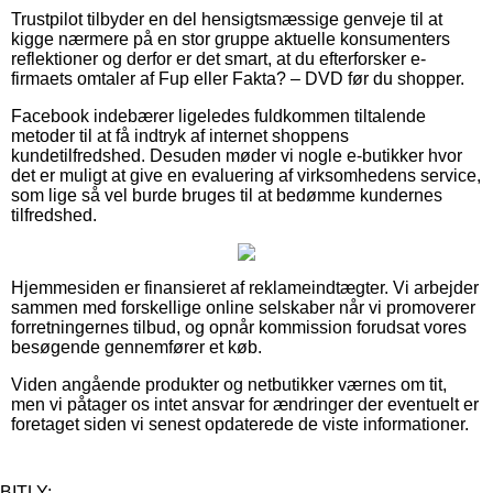
Trustpilot tilbyder en del hensigtsmæssige genveje til at
kigge nærmere på en stor gruppe aktuelle konsumenters
reflektioner og derfor er det smart, at du efterforsker e-
firmaets omtaler af Fup eller Fakta? – DVD før du shopper.
Facebook indebærer ligeledes fuldkommen tiltalende
metoder til at få indtryk af internet shoppens
kundetilfredshed. Desuden møder vi nogle e-butikker hvor
det er muligt at give en evaluering af virksomhedens service,
som lige så vel burde bruges til at bedømme kundernes
tilfredshed.
Hjemmesiden er finansieret af reklameindtægter. Vi arbejder
sammen med forskellige online selskaber når vi promoverer
forretningernes tilbud, og opnår kommission forudsat vores
besøgende gennemfører et køb.
Viden angående produkter og netbutikker værnes om tit,
men vi påtager os intet ansvar for ændringer der eventuelt er
foretaget siden vi senest opdaterede de viste informationer.
BITLY: