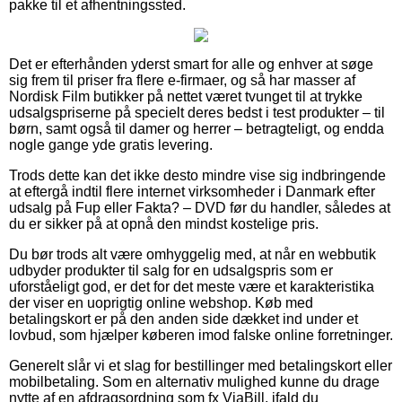
pakke til et afhentningssted.
Det er efterhånden yderst smart for alle og enhver at søge
sig frem til priser fra flere e-firmaer, og så har masser af
Nordisk Film butikker på nettet været tvunget til at trykke
udsalgspriserne på specielt deres bedst i test produkter – til
børn, samt også til damer og herrer – betragteligt, og endda
nogle gange yde gratis levering.
Trods dette kan det ikke desto mindre vise sig indbringende
at eftergå indtil flere internet virksomheder i Danmark efter
udsalg på Fup eller Fakta? – DVD før du handler, således at
du er sikker på at opnå den mindst kostelige pris.
Du bør trods alt være omhyggelig med, at når en webbutik
udbyder produkter til salg for en udsalgspris som er
uforståeligt god, er det for det meste være et karakteristika
der viser en uoprigtig online webshop. Køb med
betalingskort er på den anden side dækket ind under et
lovbud, som hjælper køberen imod falske online forretninger.
Generelt slår vi et slag for bestillinger med betalingskort eller
mobilbetaling. Som en alternativ mulighed kunne du drage
nytte af en afdragsordning som fx ViaBill, ifald du