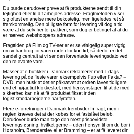
Du burde derudover prøve at få produkterne sendt til din
lejlighed eller til dit arbejdes adresse. Fragtmetoden viser
sig oftest en anelse mere bekostelig, men ligeledes ret så
fremkommelig. Den billigste form for levering vil dog altid
være at du selv henter pakken, som dog er betinget af at du
er nærved webshoppens adresse.
Fragttiden på Film og TV-serier er selvfølgelig super vigtig
om vi har brug for varen inden for kort tid, så derfor er det
sandelig centralt at vi ser den forventede leveringsdato ved
den relevante vare.
Masser af e-butikker i Danmark reklamerer med 1 dags
levering på de fleste varer, eksempelvis Fup eller Fakta? –
DVD, men husk at det er påkrævet at ordren laves tidligere
end et nøjagtigt klokkeslæt, med hensynstagen til at de med
sikkerhed kan nå at få produktet fikset inden
logistikmedarbejderne har fyraften.
Flere e-forretninger i Danmark frembyder fri fragt, men i
reglen kræves det at der købes for et fastslået beløb.
Derudover burde man tage den mest prisbevidste
leveringsløsning, hvilket gerne – uden hensyn til om du bor i
Hørsholm, Brønderslev eller Bramming – er at få leveret din