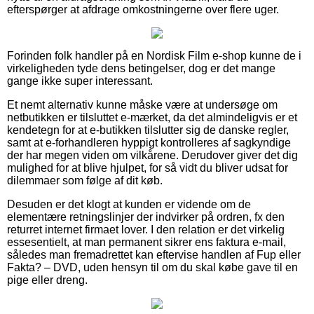
efterspørger at afdrage omkostningerne over flere uger.
Forinden folk handler på en Nordisk Film e-shop kunne de i
virkeligheden tyde dens betingelser, dog er det mange
gange ikke super interessant.
Et nemt alternativ kunne måske være at undersøge om
netbutikken er tilsluttet e-mærket, da det almindeligvis er et
kendetegn for at e-butikken tilslutter sig de danske regler,
samt at e-forhandleren hyppigt kontrolleres af sagkyndige
der har megen viden om vilkårene. Derudover giver det dig
mulighed for at blive hjulpet, for så vidt du bliver udsat for
dilemmaer som følge af dit køb.
Desuden er det klogt at kunden er vidende om de
elementære retningslinjer der indvirker på ordren, fx den
returret internet firmaet lover. I den relation er det virkelig
essesentielt, at man permanent sikrer ens faktura e-mail,
således man fremadrettet kan eftervise handlen af Fup eller
Fakta? – DVD, uden hensyn til om du skal købe gave til en
pige eller dreng.