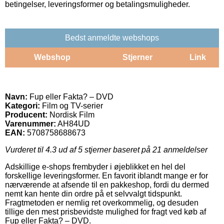
betingelser, leveringsformer og betalingsmuligheder.
Bedst anmeldte webshops
Webshop
Stjerner
Link
Navn:
Fup eller Fakta? – DVD
Kategori:
Film og TV-serier
Producent:
Nordisk Film
Varenummer:
AH84UD
EAN:
5708758688673
Vurderet til
4.3
ud af 5 stjerner baseret på
21
anmeldelser
Adskillige e-shops frembyder i øjeblikket en hel del
forskellige leveringsformer. En favorit iblandt mange er for
nærværende at afsende til en pakkeshop, fordi du dermed
nemt kan hente din ordre på et selvvalgt tidspunkt.
Fragtmetoden er nemlig ret overkommelig, og desuden
tillige den mest prisbevidste mulighed for fragt ved køb af
Fup eller Fakta? – DVD.