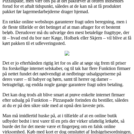
Pizzaspade, men vær obs på at det påkræver at ordren indsendes
forud for et aftalt tidspunkt, således at de kan nå at få produktet
pakket før lagermedarbejderne drager hjemad.
En række online webshops garanterer fragt uden beregning, men i
de fleste tilfælde er det betinget af at man aftager for et bestemt
beløb. Derudover må du udvælge den mest betalelige fragttype, der
tit – hvad end du bor nær Køge, Holbæk eller Skjern – vil blive at få
kørt pakken til et udleveringssted.
Det er jo efterhånden rigtig let for os alle at søge sig frem til priser
fra forskellige internet selskaber, og til tak har flere Funktion firmaer
på nettet fundet det nødvendigt at nedbringe udsalgspriserne på
deres varer – til babyer og børn, samt til herrer og damer –
betragteligt, og endda nogle gange garantere fragt uden betaling.
Det kan dog trods alt blive smart at prøve enkelte internet firmaer
efter udsalg på Funktion – Pizzaspade forinden du bestiller, således
at du er på den sikre side med at opnå den laveste pris.
Man må imidlertid huske på, at i tilfælde af at en online butik
udbyder bedst i test varer til en pris der virker ufattelig letkøbt, så
burde det for det meste være et fingerpeg om en falsk online
virksomhed. Køb med kort er dog omsluttet af Indsigelsesordningen,