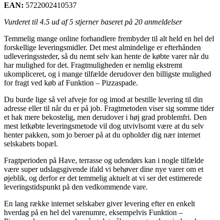
EAN:
5722002410537
Vurderet til
4.5
ud af 5 stjerner baseret på
20
anmeldelser
Temmelig mange online forhandlere frembyder til alt held en hel del
forskellige leveringsmidler. Det mest almindelige er efterhånden
udleveringssteder, så du nemt selv kan hente de købte varer når du
har mulighed for det. Fragtmuligheden er nemlig ekstremt
ukompliceret, og i mange tilfælde derudover den billigste mulighed
for fragt ved køb af Funktion – Pizzaspade.
Du burde lige så vel afveje for og imod at bestille levering til din
adresse eller til når du er på job. Fragtmetoden viser sig somme tider
et hak mere bekostelig, men derudover i høj grad problemfri. Den
mest letkøbte leveringsmetode vil dog utvivlsomt være at du selv
henter pakken, som jo beroer på at du opholder dig nær internet
selskabets bopæl.
Fragtperioden på Have, terrasse og udendørs kan i nogle tilfælde
være super udslagsgivende ifald vi behøver dine nye varer om et
øjeblik, og derfor er det temmelig aktuelt at vi ser det estimerede
leveringstidspunkt på den vedkommende vare.
En lang række internet selskaber giver levering efter en enkelt
hverdag på en hel del varenumre, eksempelvis Funktion –