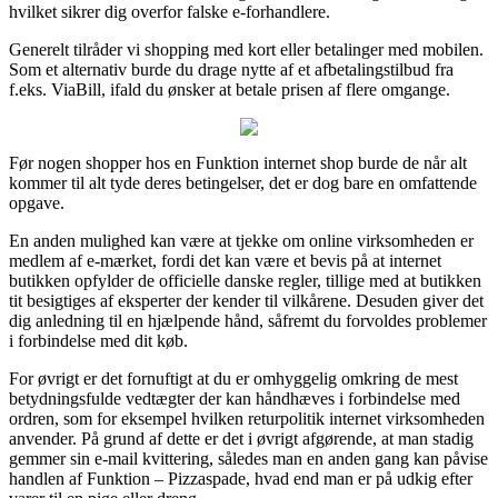
hvilket sikrer dig overfor falske e-forhandlere.
Generelt tilråder vi shopping med kort eller betalinger med mobilen.
Som et alternativ burde du drage nytte af et afbetalingstilbud fra
f.eks. ViaBill, ifald du ønsker at betale prisen af flere omgange.
Før nogen shopper hos en Funktion internet shop burde de når alt
kommer til alt tyde deres betingelser, det er dog bare en omfattende
opgave.
En anden mulighed kan være at tjekke om online virksomheden er
medlem af e-mærket, fordi det kan være et bevis på at internet
butikken opfylder de officielle danske regler, tillige med at butikken
tit besigtiges af eksperter der kender til vilkårene. Desuden giver det
dig anledning til en hjælpende hånd, såfremt du forvoldes problemer
i forbindelse med dit køb.
For øvrigt er det fornuftigt at du er omhyggelig omkring de mest
betydningsfulde vedtægter der kan håndhæves i forbindelse med
ordren, som for eksempel hvilken returpolitik internet virksomheden
anvender. På grund af dette er det i øvrigt afgørende, at man stadig
gemmer sin e-mail kvittering, således man en anden gang kan påvise
handlen af Funktion – Pizzaspade, hvad end man er på udkig efter