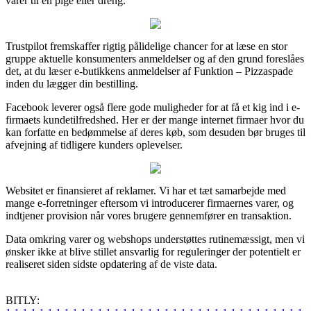
varer til en pige eller dreng.
Trustpilot fremskaffer rigtig pålidelige chancer for at læse en stor
gruppe aktuelle konsumenters anmeldelser og af den grund foreslåes
det, at du læser e-butikkens anmeldelser af Funktion – Pizzaspade
inden du lægger din bestilling.
Facebook leverer også flere gode muligheder for at få et kig ind i e-
firmaets kundetilfredshed. Her er der mange internet firmaer hvor du
kan forfatte en bedømmelse af deres køb, som desuden bør bruges til
afvejning af tidligere kunders oplevelser.
Websitet er finansieret af reklamer. Vi har et tæt samarbejde med
mange e-forretninger eftersom vi introducerer firmaernes varer, og
indtjener provision når vores brugere gennemfører en transaktion.
Data omkring varer og webshops understøttes rutinemæssigt, men vi
ønsker ikke at blive stillet ansvarlig for reguleringer der potentielt er
realiseret siden sidste opdatering af de viste data.
BITLY: