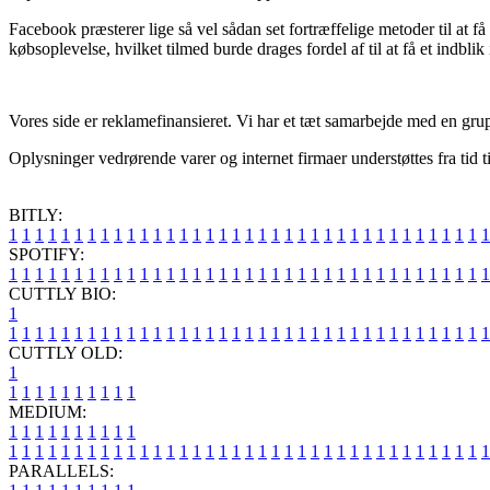
Facebook præsterer lige så vel sådan set fortræffelige metoder til at 
købsoplevelse, hvilket tilmed burde drages fordel af til at få et indblik
Vores side er reklamefinansieret. Vi har et tæt samarbejde med en grupp
Oplysninger vedrørende varer og internet firmaer understøttes fra tid t
BITLY:
1
1
1
1
1
1
1
1
1
1
1
1
1
1
1
1
1
1
1
1
1
1
1
1
1
1
1
1
1
1
1
1
1
1
1
1
1
SPOTIFY:
1
1
1
1
1
1
1
1
1
1
1
1
1
1
1
1
1
1
1
1
1
1
1
1
1
1
1
1
1
1
1
1
1
1
1
1
1
CUTTLY BIO:
1
1
1
1
1
1
1
1
1
1
1
1
1
1
1
1
1
1
1
1
1
1
1
1
1
1
1
1
1
1
1
1
1
1
1
1
1
1
CUTTLY OLD:
1
1
1
1
1
1
1
1
1
1
1
MEDIUM:
1
1
1
1
1
1
1
1
1
1
1
1
1
1
1
1
1
1
1
1
1
1
1
1
1
1
1
1
1
1
1
1
1
1
1
1
1
1
1
1
1
1
1
1
1
1
1
PARALLELS: