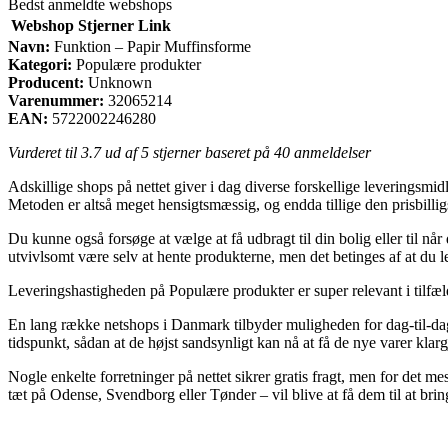
Bedst anmeldte webshops
Webshop
Stjerner
Link
Navn:
Funktion – Papir Muffinsforme
Kategori:
Populære produkter
Producent:
Unknown
Varenummer:
32065214
EAN:
5722002246280
Vurderet til
3.7
ud af 5 stjerner baseret på
40
anmeldelser
Adskillige shops på nettet giver i dag diverse forskellige leveringsmid
Metoden er altså meget hensigtsmæssig, og endda tillige den prisbill
Du kunne også forsøge at vælge at få udbragt til din bolig eller til når
utvivlsomt være selv at hente produkterne, men det betinges af at du le
Leveringshastigheden på Populære produkter er super relevant i tilfæld
En lang række netshops i Danmark tilbyder muligheden for dag-til-da
tidspunkt, sådan at de højst sandsynligt kan nå at få de nye varer klar
Nogle enkelte forretninger på nettet sikrer gratis fragt, men for det 
tæt på Odense, Svendborg eller Tønder – vil blive at få dem til at bringe