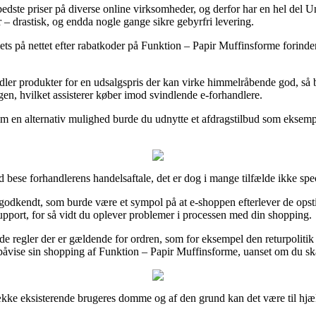
 bedste priser på diverse online virksomheder, og derfor har en hel del 
r – drastisk, og endda nogle gange sikre gebyrfri levering.
ts på nettet efter rabatkoder på Funktion – Papir Muffinsforme forinden 
ndler produkter for en udsalgspris der kan virke himmelråbende god, så
ngen, hvilket assisterer køber imod svindlende e-forhandlere.
m en alternativ mulighed burde du udnytte et afdragstilbud som eksempel
bese forhandlerens handelsaftale, det er dog i mange tilfælde ikke spe
godkendt, som burde være et sympol på at e-shoppen efterlever de opstil
upport, for så vidt du oplever problemer i processen med din shopping.
egler der er gældende for ordren, som for eksempel den returpolitik e-b
påvise sin shopping af Funktion – Papir Muffinsforme, uanset om du ska
 række eksisterende brugeres domme og af den grund kan det være til hjælp