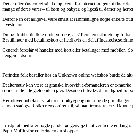
Det er efterhånden ret så ukompliceret for internetbrugere at finde de
mange af deres varer – til børn og babyer, og ligeså til damer og herre
Derfor kan det alligevel være smart at sammenligne nogle enkelte outle
laveste pris.
Du bør imidlertid ikke undervurdere, at såfremt en e-forretning forha
Bestillinger med betalingskort er heldigvis en del af Indsigelsesordni
Generelt foreslår vi handler med kort eller betalinger med mobilen. So
længere tidsrum.
Forinden folk bestiller hos en Unknown online webshop burde de altid 
Et alternativ kan være at granske hvorvidt e-forhandleren er e-mærke 
som er inde i de gældende regler. Desuden tilbydes du mulighed for s
Herudover anbefaler vi at du er omhyggelig omkring de grundlæggende r
at man stadigvæk sikrer ens ordremail, så man fremadrettet vil kunne 
Trustpilot medfører nogle pålidelige genveje til at verificere en lang
Papir Muffinsforme forinden du shopper.