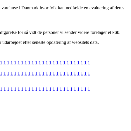
line varehuse i Danmark hvor folk kan nedfælde en evaluering af deres
tgørelse for så vidt de personer vi sender videre foretager et køb.
r udarbejdet efter seneste opdatering af websitets data.
1
1
1
1
1
1
1
1
1
1
1
1
1
1
1
1
1
1
1
1
1
1
1
1
1
1
1
1
1
1
1
1
1
1
1
1
1
1
1
1
1
1
1
1
1
1
1
1
1
1
1
1
1
1
1
1
1
1
1
1
1
1
1
1
1
1
1
1
1
1
1
1
1
1
1
1
1
1