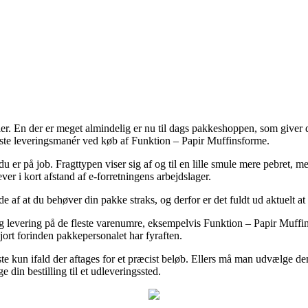
ler. En der er meget almindelig er nu til dags pakkeshoppen, som giver di
igste leveringsmanér ved køb af Funktion – Papir Muffinsforme.
 du er på job. Fragttypen viser sig af og til en lille smule mere pebret, 
ver i kort afstand af e-forretningens arbejdslager.
e af at du behøver din pakke straks, og derfor er det fuldt ud aktuelt 
g levering på de fleste varenumre, eksempelvis Funktion – Papir Muffin
gjort forinden pakkepersonalet har fyraften.
meste kun ifald der aftages for et præcist beløb. Ellers må man udvælge 
 din bestilling til et udleveringssted.