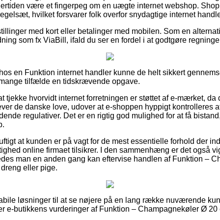
ndertiden være et fingerpeg om en uægte internet webshop. Shop
 regelsæt, hvilket forsvarer folk overfor snydagtige internet handle
stillinger med kort eller betalinger med mobilen. Som en altern
ning som fx ViaBill, ifald du ser en fordel i at godtgøre regninge
ler hos en Funktion internet handler kunne de helt sikkert genn
i mange tilfælde en tidskrævende opgave.
t tjekke hvorvidt internet forretningen er støttet af e-mærket, da
ver de danske love, udover at e-shoppen hyppigt kontrolleres a
ende regulativer. Det er en rigtig god mulighed for at få bistand,
b.
uftigt at kunden er på vagt for de mest essentielle forhold der i
tighed online firmaet tilsikrer. I den sammenhæng er det også vi
åledes man en anden gang kan eftervise handlen af Funktion –
dreng eller pige.
g stabile løsninger til at se nøjere på en lang række nuværende
orsker e-butikkens vurderinger af Funktion – Champagnekøler Ø 20