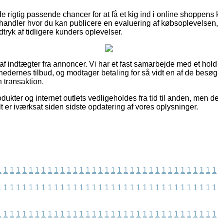
 rigtig passende chancer for at få et kig ind i online shoppens 
andler hvor du kan publicere en evaluering af købsoplevelsen, 
ndtryk af tidligere kunders oplevelser.
 af indtægter fra annoncer. Vi har et fast samarbejde med et hold
hedernes tilbud, og modtager betaling for så vidt en af de besø
 transaktion.
kter og internet outlets vedligeholdes fra tid til anden, men de
t er iværksat siden sidste opdatering af vores oplysninger.
1
1
1
1
1
1
1
1
1
1
1
1
1
1
1
1
1
1
1
1
1
1
1
1
1
1
1
1
1
1
1
1
1
1
1
1
1
1
1
1
1
1
1
1
1
1
1
1
1
1
1
1
1
1
1
1
1
1
1
1
1
1
1
1
1
1
1
1
1
1
1
1
1
1
1
1
1
1
1
1
1
1
1
1
1
1
1
1
1
1
1
1
1
1
1
1
1
1
1
1
1
1
1
1
1