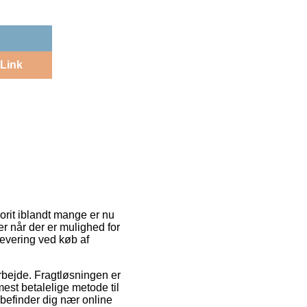
Link
orit iblandt mange er nu
ter når der er mulighed for
levering ved køb af
arbejde. Fragtløsningen er
st betalelige metode til
k befinder dig nær online