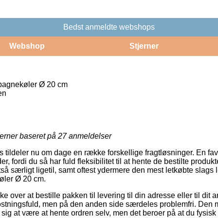
Bedst anmeldte webshops
Webshop
Stjerner
agnekøler Ø 20 cm
en
jerner baseret på
27
anmeldelser
tildeler nu om dage en række forskellige fragtløsninger. En fav
 fordi du så har fuld fleksibilitet til at hente de bestilte produk
tså særligt ligetil, samt oftest ydermere den mest letkøbte slags 
ler Ø 20 cm.
over at bestille pakken til levering til din adresse eller til dit 
tningsfuld, men på den anden side særdeles problemfri. Den me
se sig at være at hente ordren selv, men det beroer på at du fysis