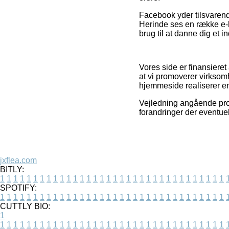
Facebook yder tilsvarende
Herinde ses en række e-h
brug til at danne dig et i
Vores side er finansieret
at vi promoverer virksom
hjemmeside realiserer en
Vejledning angående produ
forandringer der eventuel
jxflea.com
BITLY:
1
1
1
1
1
1
1
1
1
1
1
1
1
1
1
1
1
1
1
1
1
1
1
1
1
1
1
1
1
1
1
1
1
1
SPOTIFY:
1
1
1
1
1
1
1
1
1
1
1
1
1
1
1
1
1
1
1
1
1
1
1
1
1
1
1
1
1
1
1
1
1
1
CUTTLY BIO:
1
1
1
1
1
1
1
1
1
1
1
1
1
1
1
1
1
1
1
1
1
1
1
1
1
1
1
1
1
1
1
1
1
1
1