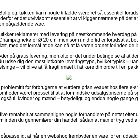
olig og køkken kan i nogle tilfælde være ret så essentiel foruds
g derfor er det utvivlsomt essentielt at vi kigger nærmere på det 
den pågældende vare.
butikker reklamerer med levering på næstkommende hverdag på 
Champagnekøler Ø 20 cm, men som imidlertid er forudsat at be
æt, med det formål at de kan nå at få varen ordnet forinden de l
der på gratis levering, men ofte er det under betingelse af at de
du udse dig den mest letkøbte leveringstype, hvilket typisk – ua
inge – vil blive at få fragtfirmaet til at køre din ordre til en pa
 problemfrit for forbrugerne at vurdere prisniveauet hos flere e-s
omheder været presset til at at formindske udsalgspriserne på sp
mt også til kvinder og mænd – betydeligt, og endda nogle gange 
ive rentabelt at sammenligne nogle forhandlere på nettet efter 
inden du gennemfører din handel, sådan at man er tryg ved a
 påpasselig, at når en webshop frembyder en vare for en udsalg