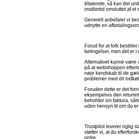
tiltalende, så kan det u
imidlertid omsluttet af et
Generelt anbefaler vi be
udnytte en afbetalingsord
Forud for at folk bestil
betingelser, men det er 
Alternativet kunne være a
på at webshoppen efterle
nøje kendskab til de gæld
problemer med dit indkø
Foruden dette er det forn
eksempelvis den returret
beholder sin faktura, s
uden hensyn til om du er 
Trustpilot leverer rigti
støtter vi, at du efterf
ordre.