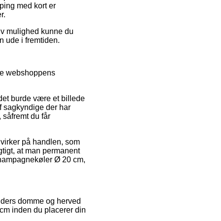
ping med kort er
r.
ativ mulighed kunne du
n ude i fremtiden.
emse webshoppens
 det burde være et billede
f sagkyndige der har
 såfremt du får
ndvirker på handlen, som
gtigt, at man permanent
 Champagnekøler Ø 20 cm,
 kunders domme og herved
 cm inden du placerer din