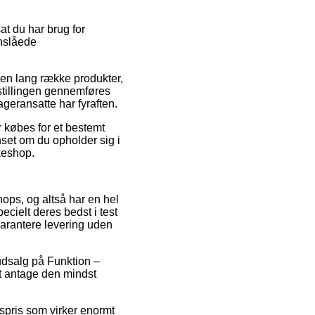
at du har brug for
anslåede
en lang række produkter,
stillingen gennemføres
ageransatte har fyraften.
r købes for et bestemt
nset om du opholder sig i
kkeshop.
hops, og altså har en hel
ecielt deres bedst i test
garantere levering uden
udsalg på Funktion –
t antage den mindst
spris som virker enormt