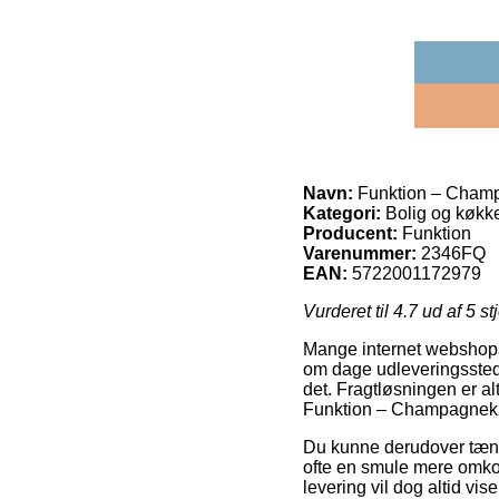
Navn:
Funktion – Champ
Kategori:
Bolig og køkk
Producent:
Funktion
Varenummer:
2346FQ
EAN:
5722001172979
Vurderet til
4.7
ud af 5 st
Mange internet webshops 
om dage udleveringssteder,
det. Fragtløsningen er al
Funktion – Champagnekø
Du kunne derudover tænke 
ofte en smule mere omkos
levering vil dog altid vi