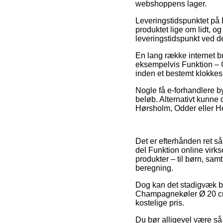
webshoppens lager.
Leveringstidspunktet på B
produktet lige om lidt, o
leveringstidspunkt ved 
En lang række internet 
eksempelvis Funktion – 
inden et bestemt klokkesl
Nogle få e-forhandlere by
beløb. Alternativt kunne 
Hørsholm, Odder eller Hels
Det er efterhånden ret så
del Funktion online virks
produkter – til børn, sa
beregning.
Dog kan det stadigvæk bl
Champagnekøler Ø 20 cm 
kostelige pris.
Du bør alligevel være så