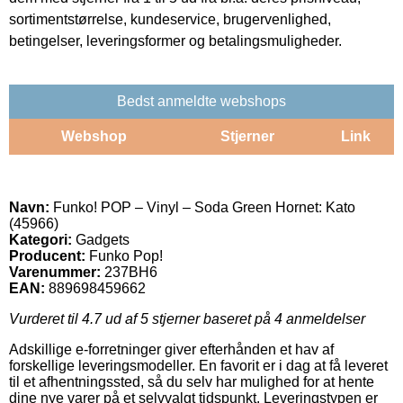
sortimentstørrelse, kundeservice, brugervenlighed,
betingelser, leveringsformer og betalingsmuligheder.
Bedst anmeldte webshops
Webshop
Stjerner
Link
Navn:
Funko! POP – Vinyl – Soda Green Hornet: Kato
(45966)
Kategori:
Gadgets
Producent:
Funko Pop!
Varenummer:
237BH6
EAN:
889698459662
Vurderet til
4.7
ud af 5 stjerner baseret på
4
anmeldelser
Adskillige e-forretninger giver efterhånden et hav af
forskellige leveringsmodeller. En favorit er i dag at få leveret
til et afhentningssted, så du selv har mulighed for at hente
dine nye varer på et selvvalgt tidspunkt. Leveringstypen er