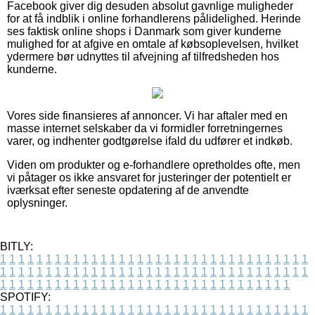
Facebook giver dig desuden absolut gavnlige muligheder
for at få indblik i online forhandlerens pålidelighed. Herinde
ses faktisk online shops i Danmark som giver kunderne
mulighed for at afgive en omtale af købsoplevelsen, hvilket
ydermere bør udnyttes til afvejning af tilfredsheden hos
kunderne.
Vores side finansieres af annoncer. Vi har aftaler med en
masse internet selskaber da vi formidler forretningernes
varer, og indhenter godtgørelse ifald du udfører et indkøb.
Viden om produkter og e-forhandlere opretholdes ofte, men
vi påtager os ikke ansvaret for justeringer der potentielt er
iværksat efter seneste opdatering af de anvendte
oplysninger.
BITLY:
1
1
1
1
1
1
1
1
1
1
1
1
1
1
1
1
1
1
1
1
1
1
1
1
1
1
1
1
1
1
1
1
1
1
1
1
1
1
1
1
1
1
1
1
1
1
1
1
1
1
1
1
1
1
1
1
1
1
1
1
1
1
1
1
1
1
1
1
1
1
1
1
1
1
1
1
1
1
1
1
1
1
1
1
1
1
1
1
1
1
1
1
1
1
1
1
1
1
1
1
SPOTIFY:
1
1
1
1
1
1
1
1
1
1
1
1
1
1
1
1
1
1
1
1
1
1
1
1
1
1
1
1
1
1
1
1
1
1