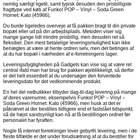
nemlig særligt ligetil, samt typisk desuden den prisbilligste
fragttype ved køb af Funko! POP – Vinyl – Soda Green
Hornet: Kato (45966).
Du burde ligeledes overveje at få pakken bragt til din private
bopæl eller ud på din arbejdsplads. Metoden viser sig
mange gange lidt mindre prisbillig, men desuden ret så
fleksibel. Den mest betalelige leveringsmulighed kan ikke
benægtes at være at hente ordren selv, men det betinges af
at du har bopæl i nærheden af e-forretningens lager.
Leveringsdygtigheden på Gadgets kan vise sig at være ret
central ifald man har brug for pakken øjeblikkeligt, så derfor
er det helt essentielt at du undersøger den forventede
leveringsdato for det vedkommende produkt.
En hel del netbutikker tilbyder dag-til-dag levering på mange
af deres varenumre, eksempelvis Funko! POP – Vinyl –
Soda Green Hornet: Kato (45966), men husk at det er
påkrævet at der bestilles tidligere end et fastslået tidspunkt,
så de højst sandsynligt kan nå at få bestillingen ordnet før
personalet har fyraften.
Nogle få internet forretninger lover gebyrfri levering, men i de
fleste tilfælde er det under forudsætning af at du bestiller for