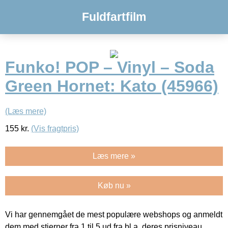
Fuldfartfilm
Funko! POP – Vinyl – Soda
Green Hornet: Kato (45966)
(Læs mere)
155
kr.
(Vis fragtpris)
Læs mere »
Køb nu »
Vi har gennemgået de mest populære webshops og anmeldt
dem med stjerner fra 1 til 5 ud fra bl.a. deres prisniveau,