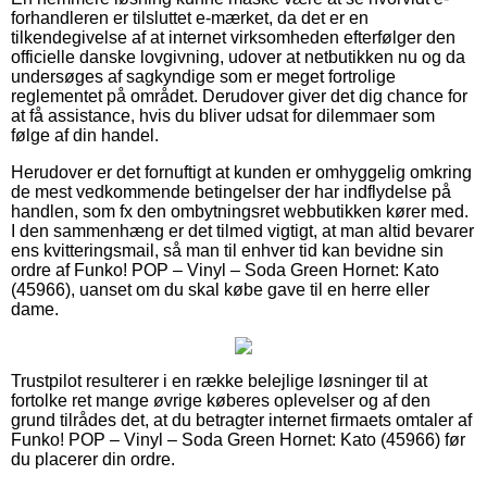
forhandleren er tilsluttet e-mærket, da det er en
tilkendegivelse af at internet virksomheden efterfølger den
officielle danske lovgivning, udover at netbutikken nu og da
undersøges af sagkyndige som er meget fortrolige
reglementet på området. Derudover giver det dig chance for
at få assistance, hvis du bliver udsat for dilemmaer som
følge af din handel.
Herudover er det fornuftigt at kunden er omhyggelig omkring
de mest vedkommende betingelser der har indflydelse på
handlen, som fx den ombytningsret webbutikken kører med.
I den sammenhæng er det tilmed vigtigt, at man altid bevarer
ens kvitteringsmail, så man til enhver tid kan bevidne sin
ordre af Funko! POP – Vinyl – Soda Green Hornet: Kato
(45966), uanset om du skal købe gave til en herre eller
dame.
Trustpilot resulterer i en række belejlige løsninger til at
fortolke ret mange øvrige køberes oplevelser og af den
grund tilrådes det, at du betragter internet firmaets omtaler af
Funko! POP – Vinyl – Soda Green Hornet: Kato (45966) før
du placerer din ordre.