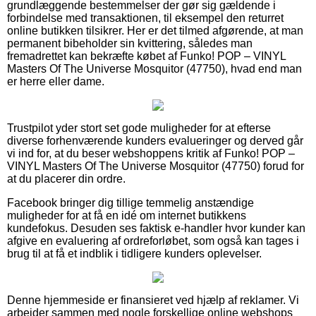
grundlæggende bestemmelser der gør sig gældende i
forbindelse med transaktionen, til eksempel den returret
online butikken tilsikrer. Her er det tilmed afgørende, at man
permanent bibeholder sin kvittering, således man
fremadrettet kan bekræfte købet af Funko! POP – VINYL
Masters Of The Universe Mosquitor (47750), hvad end man
er herre eller dame.
Trustpilot yder stort set gode muligheder for at efterse
diverse forhenværende kunders evalueringer og derved går
vi ind for, at du beser webshoppens kritik af Funko! POP –
VINYL Masters Of The Universe Mosquitor (47750) forud for
at du placerer din ordre.
Facebook bringer dig tillige temmelig anstændige
muligheder for at få en idé om internet butikkens
kundefokus. Desuden ses faktisk e-handler hvor kunder kan
afgive en evaluering af ordreforløbet, som også kan tages i
brug til at få et indblik i tidligere kunders oplevelser.
Denne hjemmeside er finansieret ved hjælp af reklamer. Vi
arbejder sammen med nogle forskellige online webshops