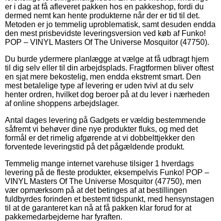
er i dag at få afleveret pakken hos en pakkeshop, fordi du
dermed nemt kan hente produkterne når der er tid til det.
Metoden er jo temmelig uproblematisk, samt desuden endda
den mest prisbevidste leveringsversion ved køb af Funko!
POP – VINYL Masters Of The Universe Mosquitor (47750).
Du burde ydermere planlægge at vælge at få udbragt hjem
til dig selv eller til din arbejdsplads. Fragtformen bliver oftest
en sjat mere bekostelig, men endda ekstremt smart. Den
mest betalelige type af levering er uden tvivl at du selv
henter ordren, hvilket dog beroer på at du lever i nærheden
af online shoppens arbejdslager.
Antal dages levering på Gadgets er vældig bestemmende
såfremt vi behøver dine nye produkter fluks, og med det
formål er det rimelig afgørende at vi dobbelttjekker den
forventede leveringstid på det pågældende produkt.
Temmelig mange internet varehuse tilsiger 1 hverdags
levering på de fleste produkter, eksempelvis Funko! POP –
VINYL Masters Of The Universe Mosquitor (47750), men
vær opmærksom på at det betinges af at bestillingen
fuldbyrdes forinden et bestemt tidspunkt, med hensynstagen
til at de garanteret kan nå at få pakken klar forud for at
pakkemedarbejderne har fyraften.