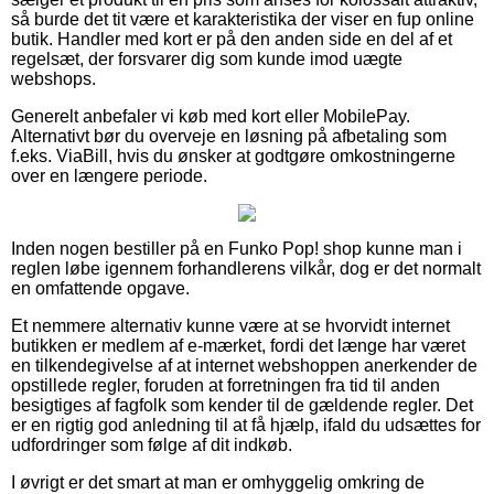
så burde det tit være et karakteristika der viser en fup online
butik. Handler med kort er på den anden side en del af et
regelsæt, der forsvarer dig som kunde imod uægte
webshops.
Generelt anbefaler vi køb med kort eller MobilePay.
Alternativt bør du overveje en løsning på afbetaling som
f.eks. ViaBill, hvis du ønsker at godtgøre omkostningerne
over en længere periode.
Inden nogen bestiller på en Funko Pop! shop kunne man i
reglen løbe igennem forhandlerens vilkår, dog er det normalt
en omfattende opgave.
Et nemmere alternativ kunne være at se hvorvidt internet
butikken er medlem af e-mærket, fordi det længe har været
en tilkendegivelse af at internet webshoppen anerkender de
opstillede regler, foruden at forretningen fra tid til anden
besigtiges af fagfolk som kender til de gældende regler. Det
er en rigtig god anledning til at få hjælp, ifald du udsættes for
udfordringer som følge af dit indkøb.
I øvrigt er det smart at man er omhyggelig omkring de