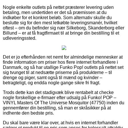
Nogle enkelte outlets på nettet præsterer levering uden
betaling, men undertiden er det så præmissen at du
indkøber for et konkret beløb. Som alternativ skulle du
beslutte sig for den mest letkøbte leveringsmanér, hvilket
oftest – om du befinder sig nær Silkeborg, Skanderborg eller
Billund – er at få fragtfirmaet til at bringe din bestilling til et
udleveringssted.
Det er jo efterhånden ret nemt for almindelige mennesker at
finde information om priser hos flere internet forhandlere i
Danmark, og så har utallige Funko Pop! outlets på nettet set
sig tvunget til at nedsætte priserne på produkterne – til
drenge og piger, samt også til mænd og kvinder –
betragteligt, og endda nogle gange sikre fri fragt.
Trods dette kan det stadigvæk blive rentabelt at checke
nogle forskellige e-firmaer efter udsalg på Funko! POP –
VINYL Masters Of The Universe Mosquitor (47750) inden du
gennemfører din bestilling, så man er skråsikker på at
indhente den bedste pris.
Du skal bare være klar over, at hvis en internet forhandler
sælger et produkt til en pris som anses for kolossalt attraktiv,