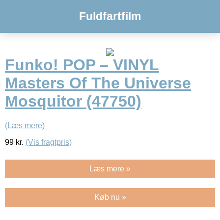
Fuldfartfilm
Funko! POP – VINYL
Masters Of The Universe
Mosquitor (47750)
(Læs mere)
99
kr.
(Vis fragtpris)
Læs mere »
Køb nu »