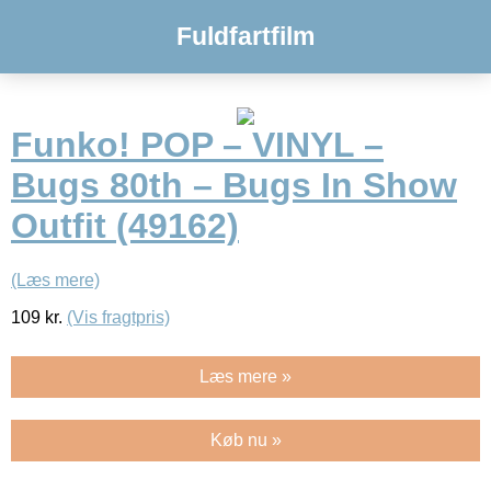
Fuldfartfilm
Funko! POP – VINYL –
Bugs 80th – Bugs In Show
Outfit (49162)
(Læs mere)
109
kr.
(Vis fragtpris)
Læs mere »
Køb nu »