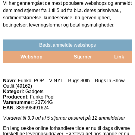
Vi har gennemgået de mest populære webshops og anmeldt
dem med stjerner fra 1 til 5 ud fra bl.a. deres prisniveau,
sortimentstørrelse, kundeservice, brugervenlighed,
betingelser, leveringsformer og betalingsmuligheder.
Bedst anmeldte webshops
Webshop
Stjerner
Link
Navn:
Funko! POP – VINYL – Bugs 80th – Bugs In Show
Outfit (49162)
Kategori:
Gadgets
Producent:
Funko Pop!
Varenummer:
237X4G
EAN:
889698491624
Vurderet til
3.9
ud af 5 stjerner baseret på
12
anmeldelser
En lang række online forhandlere tildeler nu til dags diverse
forskellige leveringsudgaver. Førstevalget hos mange er nu