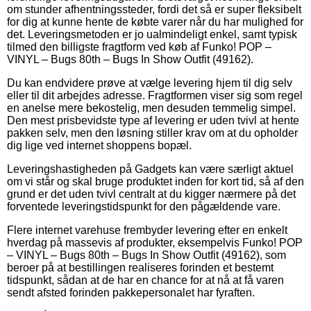
om stunder afhentningssteder, fordi det så er super fleksibelt
for dig at kunne hente de købte varer når du har mulighed for
det. Leveringsmetoden er jo ualmindeligt enkel, samt typisk
tilmed den billigste fragtform ved køb af Funko! POP –
VINYL – Bugs 80th – Bugs In Show Outfit (49162).
Du kan endvidere prøve at vælge levering hjem til dig selv
eller til dit arbejdes adresse. Fragtformen viser sig som regel
en anelse mere bekostelig, men desuden temmelig simpel.
Den mest prisbevidste type af levering er uden tvivl at hente
pakken selv, men den løsning stiller krav om at du opholder
dig lige ved internet shoppens bopæl.
Leveringshastigheden på Gadgets kan være særligt aktuel
om vi står og skal bruge produktet inden for kort tid, så af den
grund er det uden tvivl centralt at du kigger nærmere på det
forventede leveringstidspunkt for den pågældende vare.
Flere internet varehuse frembyder levering efter en enkelt
hverdag på massevis af produkter, eksempelvis Funko! POP
– VINYL – Bugs 80th – Bugs In Show Outfit (49162), som
beroer på at bestillingen realiseres forinden et bestemt
tidspunkt, sådan at de har en chance for at nå at få varen
sendt afsted forinden pakkepersonalet har fyraften.