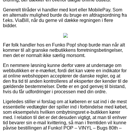
Generelt tilråder vi handler med kort eller MobilePay. Som
en alternativ mulighed burde du bruge en afdragsordning fra
f.eks. ViaBill, når du gerne vil dække regningen i flere
bidder.
Før folk handler hos en Funko Pop! shop burde man når alt
kommer til alt granske netbutikkens forretningsbetingelser,
men det er normalt ikke særlig morsomt.
En nemmere løsning kunne derfor være at undersøge om
webbutikken er e-mærket, fordi det kan være en indikator for
at online webshoppen accepterer de danske regler, og at
den fra tid til anden kontrolleres af eksperter der kender til de
gældende bestemmelser. Dette er en god genvej til bistand,
hvis du får udfordringer i processen med din ordre.
Ligeledes stiller vi forslag om at køberen er sat ind i de mest
essentielle vedtægter der spiller ind i forbindelse med købet,
som eksempelvis hvilken ombytningsret e-butikken kører
med. I relation til det er det desuden vigtigt, at man til enhver
tid bevarer sin e-mail kvittering, så man i fremtiden vil kunne
påvise bestillingen af Funko! POP – VINYL – Bugs 80th –