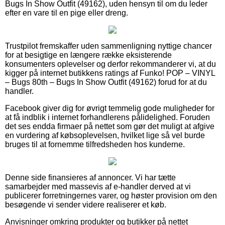
Bugs In Show Outfit (49162), uden hensyn til om du leder
efter en vare til en pige eller dreng.
Trustpilot fremskaffer uden sammenligning nyttige chancer
for at besigtige en længere række eksisterende
konsumenters oplevelser og derfor rekommanderer vi, at du
kigger på internet butikkens ratings af Funko! POP – VINYL
– Bugs 80th – Bugs In Show Outfit (49162) forud for at du
handler.
Facebook giver dig for øvrigt temmelig gode muligheder for
at få indblik i internet forhandlerens pålidelighed. Foruden
det ses endda firmaer på nettet som gør det muligt at afgive
en vurdering af købsoplevelsen, hvilket lige så vel burde
bruges til at fornemme tilfredsheden hos kunderne.
Denne side finansieres af annoncer. Vi har tætte
samarbejder med massevis af e-handler derved at vi
publicerer forretningernes varer, og høster provision om den
besøgende vi sender videre realiserer et køb.
Anvisninger omkring produkter og butikker på nettet