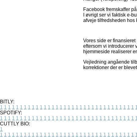
Facebook fremskaffer på 
I øvrigt ser vi faktisk e-
afveje tilfredsheden hos
Vores side er finansiere
eftersom vi introducerer
hjemmeside realiserer en 
Vejledning angående tilbu
korrektioner der er bleve
BITLY:
1
1
1
1
1
1
1
1
1
1
1
1
1
1
1
1
1
1
1
1
1
1
1
1
1
1
1
1
1
1
1
1
1
1
SPOTIFY:
1
1
1
1
1
1
1
1
1
1
1
1
1
1
1
1
1
1
1
1
1
1
1
1
1
1
1
1
1
1
1
1
1
1
CUTTLY BIO:
1
1
1
1
1
1
1
1
1
1
1
1
1
1
1
1
1
1
1
1
1
1
1
1
1
1
1
1
1
1
1
1
1
1
1