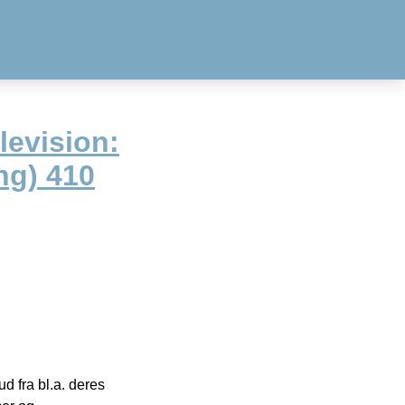
levision:
ng) 410
 fra bl.a. deres