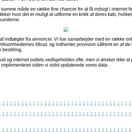
samme måde en række fine chancer for at få indsigt i internet fo
butikker hvor det er muligt at udforme en kritik af deres køb, hvilke
 kunderne.
t af indtægter fra annoncer. Vi har samarbejder med en række o
 virksomhedernes tilbud, og indhenter provision såfremt en af 
bestilling.
d og internet outlets vedligeholdes ofte, men vi ønsker ikke at 
t implementeret siden vi sidst opdaterede vores data.
1
1
1
1
1
1
1
1
1
1
1
1
1
1
1
1
1
1
1
1
1
1
1
1
1
1
1
1
1
1
1
1
1
1
1
1
1
1
1
1
1
1
1
1
1
1
1
1
1
1
1
1
1
1
1
1
1
1
1
1
1
1
1
1
1
1
1
1
1
1
1
1
1
1
1
1
1
1
1
1
1
1
1
1
1
1
1
1
1
1
1
1
1
1
1
1
1
1
1
1
1
1
1
1
1