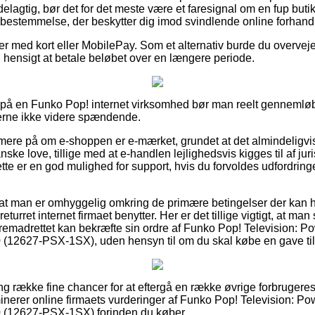
elagtig, bør det for det meste være et faresignal om en fup buti
ovbestemmelse, der beskytter dig imod svindlende online forhand
ler med kort eller MobilePay. Som et alternativ burde du overveje
til hensigt at betale beløbet over en længere periode.
er på en Funko Pop! internet virksomhed bør man reelt gennem
gerne ikke videre spændende.
rmere på om e-shoppen er e-mærket, grundet at det almindeligvis 
nske love, tillige med at e-handlen lejlighedsvis kigges til af juri
te er en god mulighed for support, hvis du forvoldes udfordring
 at man er omhyggelig omkring de primære betingelser der kan 
returret internet firmaet benytter. Her er det tillige vigtigt, at ma
remadrettet kan bekræfte sin ordre af Funko Pop! Television: 
 (12627-PSX-1SX), uden hensyn til om du skal købe en gave til
ng række fine chancer for at eftergå en række øvrige forbrugere
minerer online firmaets vurderinger af Funko Pop! Television: P
0 (12627-PSX-1SX) forinden du køber.