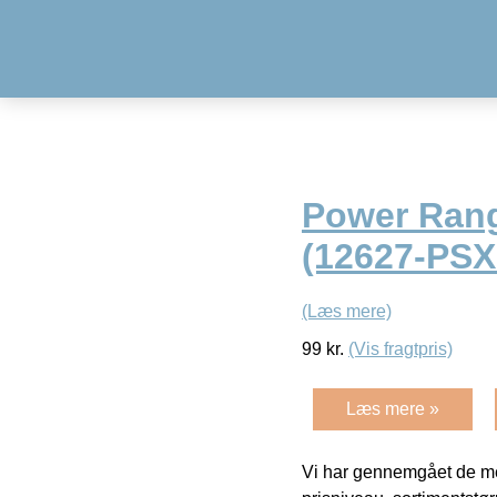
Power Rang
(12627-PSX
(Læs mere)
99
kr.
(Vis fragtpris)
Læs mere »
Vi har gennemgået de mes