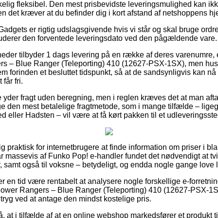
kelig fleksibel. Den mest prisbevidste leveringsmulighed kan ik
n det kræver at du befinder dig i kort afstand af netshoppens h
adgets er rigtig udslagsgivende hvis vi står og skal bruge ordren
i studerer den forventede leveringsdato ved den pågældende vare.
heder tilbyder 1 dags levering på en række af deres varenumre
rs – Blue Ranger (Teleporting) 410 (12627-PSX-1SX), men husk 
m forinden et besluttet tidspunkt, så at de sandsynligvis kan nå 
år fri.
e yder fragt uden beregning, men i reglen kræves det at man aftag
 den mest betalelige fragtmetode, som i mange tilfælde – lige
 eller Hadsten – vil være at få kørt pakken til et udleveringsste
g praktisk for internetbrugere at finde information om priser i bl
r massevis af Funko Pop! e-handler fundet det nødvendigt at tv
er, samt også til voksne – betydeligt, og endda nogle gange love
er en tid være rentabelt at analysere nogle forskellige e-forretni
Power Rangers – Blue Ranger (Teleporting) 410 (12627-PSX-1SX)
 tryg ved at antage den mindst kostelige pris.
at i tilfælde af at en online webshop markedsfører et produkt ti