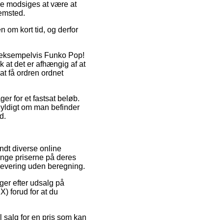
ke modsiges at være at
jemsted.
 om kort tid, og derfor
, eksempelvis Funko Pop!
at det er afhængig af at
at få ordren ordnet
er for et fastsat beløb.
gyldigt om man befinder
d.
andt diverse online
inge priserne på deres
 levering uden beregning.
nger efter udsalg på
 forud for at du
l salg for en pris som kan