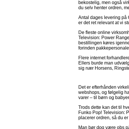
bekostelig, men også vir
du selv henter ordren, me
Antal dages levering på G
er det ret relevant at v
De fleste online virksom
Television: Power Range
bestillingen køres igenne
forinden pakkepersonalet f
Flere internet forhandler
Ellers burde man udvælge
sig nær Horsens, Ringsted
Det er efterhånden virkeli
webshops, og følgelig ha
varer – til børn og baby
Trods dette kan det til hv
Funko Pop! Television: 
placerer ordren, så du er
Man bør dog være obs på, 