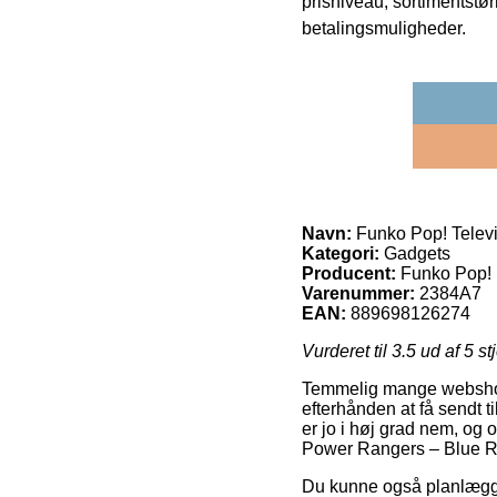
prisniveau, sortimentstø
betalingsmuligheder.
Navn:
Funko Pop! Televi
Kategori:
Gadgets
Producent:
Funko Pop!
Varenummer:
2384A7
EAN:
889698126274
Vurderet til
3.5
ud af 5 st
Temmelig mange webshops 
efterhånden at få sendt t
er jo i høj grad nem, og
Power Rangers – Blue R
Du kunne også planlægge a