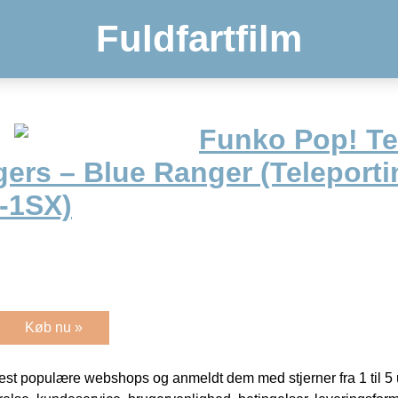
Fuldfartfilm
Funko Pop! Te
ers – Blue Ranger (Teleporti
-1SX)
Køb nu »
t populære webshops og anmeldt dem med stjerner fra 1 til 5 ud