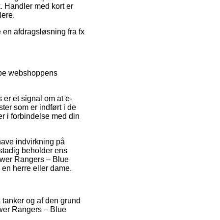
k. Handler med kort er
lere.
 en afdragsløsning fra fx
løbe webshoppens
er et signal om at e-
ster som er indført i de
er i forbindelse med din
have indvirkning på
n stadig beholder ens
Power Rangers – Blue
 en herre eller dame.
s tanker og af den grund
ower Rangers – Blue