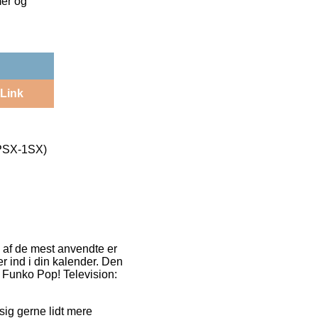
mer og
Link
-PSX-1SX)
 af de mest anvendte er
er ind i din kalender. Den
f Funko Pop! Television:
 sig gerne lidt mere