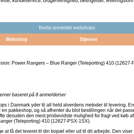
rrelse, kundeservice, brugervenlighed, betingelser, leveringsfor
Bedst anmeldte webshops
Webshop
Stjerner
sion: Power Rangers – Blue Ranger (Teleporting) 410 (12627
jerner baseret på
8
anmeldelser
i Danmark yder til alt held alverdens metoder til levering. En
il en pakkeshop, og så afhenter du blot bestillingen når det pass
 ofte desuden den mest prisbevidste mulighed for fragt ved køb a
anger (Teleporting) 410 (12627-PSX-1SX).
t få det leveret til din bopæl eller ud til dit arbejde. Den viser