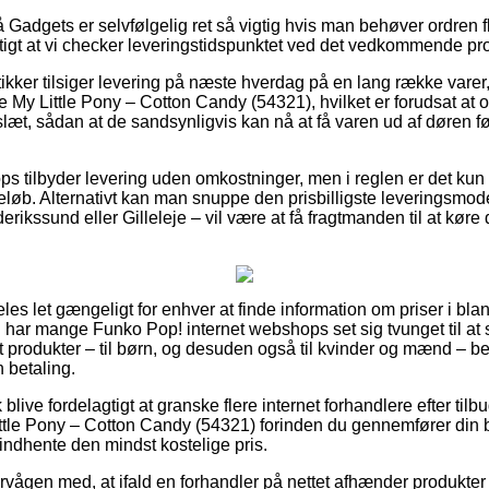
Gadgets er selvfølgelig ret så vigtig hvis man behøver ordren f
tigt at vi checker leveringstidspunktet ved det vedkommende pr
utikker tilsiger levering på næste hverdag på en lang række vare
My Little Pony – Cotton Candy (54321), hvilket er forudsat at
slæt, sådan at de sandsynligvis kan nå at få varen ud af døren f
ps tilbyder levering uden omkostninger, men i reglen er det k
 beløb. Alternativt kan man snuppe den prisbilligste leveringsmo
ikssund eller Gilleleje – vil være at få fragtmanden til at køre di
es let gængeligt for enhver at finde information om priser i blan
d har mange Funko Pop! internet webshops set sig tvunget til a
st produkter – til børn, og desuden også til kvinder og mænd – b
 betaling.
live fordelagtigt at granske flere internet forhandlere efter ti
tle Pony – Cotton Candy (54321) forinden du gennemfører din b
t indhente den mindst kostelige pris.
rvågen med, at ifald en forhandler på nettet afhænder produkter 