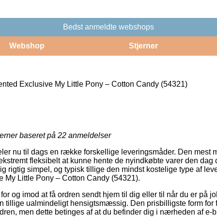
Bedst anmeldte webshops
Webshop
Stjerner
ted Exclusive My Little Pony – Cotton Candy (54321)
jerner baseret på
22
anmeldelser
deler nu til dags en række forskellige leveringsmåder. Den mest
ekstremt fleksibelt at kunne hente de nyindkøbte varer den dag 
 rigtig simpel, og typisk tillige den mindst kostelige type af le
 My Little Pony – Cotton Candy (54321).
r og imod at få ordren sendt hjem til dig eller til når du er på jo
n tillige ualmindeligt hensigtsmæssig. Den prisbilligste form for f
dren, men dette betinges af at du befinder dig i nærheden af e-b