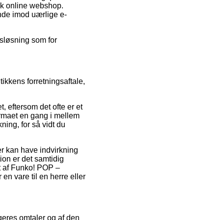
sk online webshop.
unde imod uærlige e-
gsløsning som for
.
ikkens forretningsaftale,
 eftersom det ofte er et
firmaet en gang i mellem
ning, for så vidt du
r kan have indvirkning
ion er det samtidig
t af Funko! POP –
n vare til en herre eller
ugeres omtaler og af den