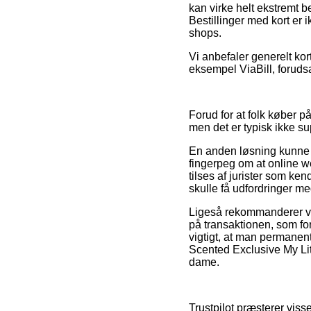
kan virke helt ekstremt 
Bestillinger med kort er 
shops.
Vi anbefaler generelt ko
eksempel ViaBill, forudsa
Forud for at folk køber 
men det er typisk ikke 
En anden løsning kunne v
fingerpeg om at online we
tilses af jurister som ken
skulle få udfordringer me
Ligeså rekommanderer vi 
på transaktionen, som for
vigtigt, at man permanen
Scented Exclusive My Litt
dame.
Trustpilot præsterer viss