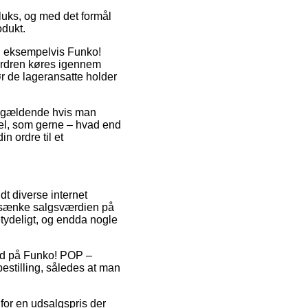
luks, og med det formål
odukt.
r, eksempelvis Funko!
 ordren køres igennem
ør de lageransatte holder
un gældende hvis man
del, som gerne – hvad end
n ordre til et
dt diverse internet
t sænke salgsværdien på
etydeligt, og endda nogle
lbud på Funko! POP –
estilling, således at man
for en udsalgspris der