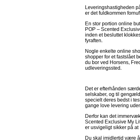
Leveringshastigheden på 
er det fuldkommen fornuf
En stor portion online b
POP – Scented Exclusive 
inden et besluttet klokke
fyraften.
Nogle enkelte online sho
shopper for et fastslået
du bor ved Horsens, Freder
udleveringssted.
Det er efterhånden særdel
selskaber, og til gengæl
specielt deres bedst i te
gange love levering uden
Derfor kan det immervæk b
Scented Exclusive My Lit
er usvigeligt sikker på a
Du skal imidlertid være å