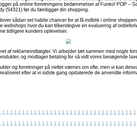
u kigger på online forretningens bedømmelser af Funko! POP – 
dy (54321) før du færdiggør din shopping.
over sådan set habile chancer for at få indblik i online shopp
ne webshops hvor du kan tilkendegive en evaluering af ordreforlø
me tidligere kunders oplevelser.
eret af reklameindtægter. Vi arbejder tæt sammen med nogle forsk
produkter, og modtager betaling for så vidt vores besøgende lave
ukter og forretninger på nettet værnes om ofte, men vi kan desv
realiseret efter at vi sidste gang opdaterede de anvendte inform
1
1
1
1
1
1
1
1
1
1
1
1
1
1
1
1
1
1
1
1
1
1
1
1
1
1
1
1
1
1
1
1
1
1
1
1
1
1
1
1
1
1
1
1
1
1
1
1
1
1
1
1
1
1
1
1
1
1
1
1
1
1
1
1
1
1
1
1
1
1