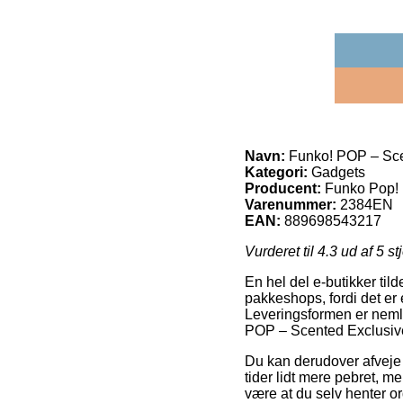
Navn:
Funko! POP – Scen
Kategori:
Gadgets
Producent:
Funko Pop!
Varenummer:
2384EN
EAN:
889698543217
Vurderet til
4.3
ud af 5 st
En hel del e-butikker til
pakkeshops, fordi det er 
Leveringsformen er nemlig
POP – Scented Exclusive
Du kan derudover afveje fo
tider lidt mere pebret, me
være at du selv henter or