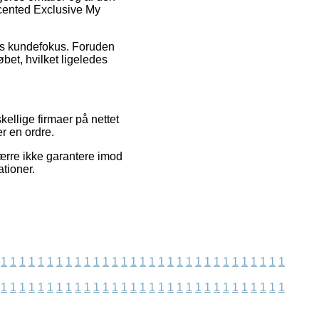
Scented Exclusive My
ens kundefokus. Foruden
bet, hvilket ligeledes
ellige firmaer på nettet
r en ordre.
ærre ikke garantere imod
ationer.
1
1
1
1
1
1
1
1
1
1
1
1
1
1
1
1
1
1
1
1
1
1
1
1
1
1
1
1
1
1
1
1
1
1
1
1
1
1
1
1
1
1
1
1
1
1
1
1
1
1
1
1
1
1
1
1
1
1
1
1
1
1