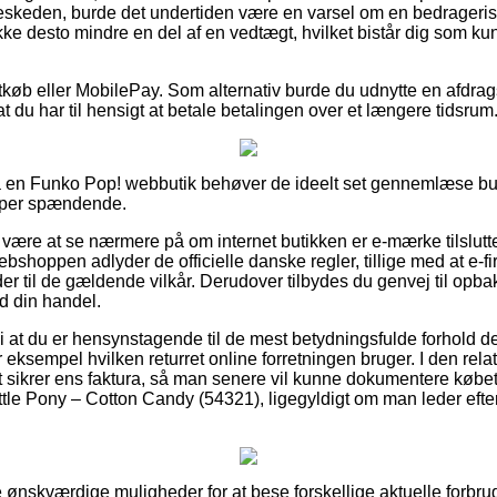
beskeden, burde det undertiden være en varsel om en bedrageri
ikke desto mindre en del af en vedtægt, hvilket bistår dig som k
rtkøb eller MobilePay. Som alternativ burde du udnytte en afdra
t du har til hensigt at betale betalingen over et længere tidsrum
på en Funko Pop! webbutik behøver de ideelt set gennemlæse but
super spændende.
ære at se nærmere på om internet butikken er e-mærke tilsluttet,
bshoppen adlyder de officielle danske regler, tillige med at e-
der til de gældende vilkår. Derudover tilbydes du genvej til opbak
d din handel.
at du er hensynstagende til de mest betydningsfulde forhold de
 eksempel hvilken returret online forretningen bruger. I den relat
t sikrer ens faktura, så man senere vil kunne dokumentere købe
le Pony – Cotton Candy (54321), ligegyldigt om man leder efter e
e ønskværdige muligheder for at bese forskellige aktuelle forbr