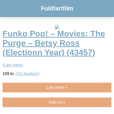
Fuldfartfilm
Funko Pop! – Movies: The
Purge – Betsy Ross
(Electionn Year) (43457)
(Læs mere)
109
kr.
(Vis fragtpris)
Læs mere »
Køb nu »