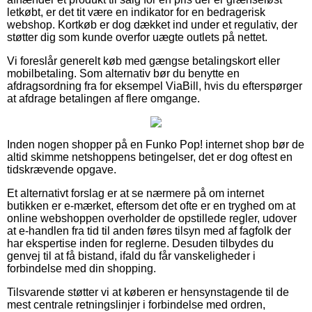
letkøbt, er det tit være en indikator for en bedragerisk
webshop. Kortkøb er dog dækket ind under et regulativ, der
støtter dig som kunde overfor uægte outlets på nettet.
Vi foreslår generelt køb med gængse betalingskort eller
mobilbetaling. Som alternativ bør du benytte en
afdragsordning fra for eksempel ViaBill, hvis du efterspørger
at afdrage betalingen af flere omgange.
Inden nogen shopper på en Funko Pop! internet shop bør de
altid skimme netshoppens betingelser, det er dog oftest en
tidskrævende opgave.
Et alternativt forslag er at se nærmere på om internet
butikken er e-mærket, eftersom det ofte er en tryghed om at
online webshoppen overholder de opstillede regler, udover
at e-handlen fra tid til anden føres tilsyn med af fagfolk der
har ekspertise inden for reglerne. Desuden tilbydes du
genvej til at få bistand, ifald du får vanskeligheder i
forbindelse med din shopping.
Tilsvarende støtter vi at køberen er hensynstagende til de
mest centrale retningslinjer i forbindelse med ordren,