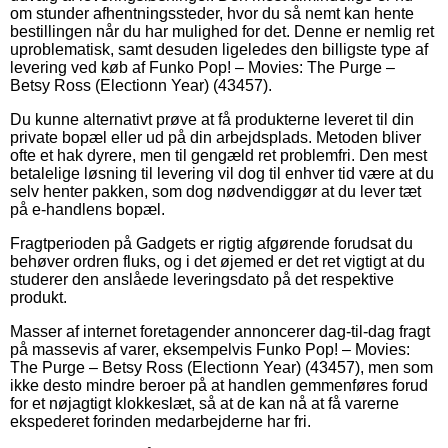
om stunder afhentningssteder, hvor du så nemt kan hente
bestillingen når du har mulighed for det. Denne er nemlig ret
uproblematisk, samt desuden ligeledes den billigste type af
levering ved køb af Funko Pop! – Movies: The Purge –
Betsy Ross (Electionn Year) (43457).
Du kunne alternativt prøve at få produkterne leveret til din
private bopæl eller ud på din arbejdsplads. Metoden bliver
ofte et hak dyrere, men til gengæld ret problemfri. Den mest
betalelige løsning til levering vil dog til enhver tid være at du
selv henter pakken, som dog nødvendiggør at du lever tæt
på e-handlens bopæl.
Fragtperioden på Gadgets er rigtig afgørende forudsat du
behøver ordren fluks, og i det øjemed er det ret vigtigt at du
studerer den anslåede leveringsdato på det respektive
produkt.
Masser af internet foretagender annoncerer dag-til-dag fragt
på massevis af varer, eksempelvis Funko Pop! – Movies:
The Purge – Betsy Ross (Electionn Year) (43457), men som
ikke desto mindre beroer på at handlen gemmenføres forud
for et nøjagtigt klokkeslæt, så at de kan nå at få varerne
ekspederet forinden medarbejderne har fri.