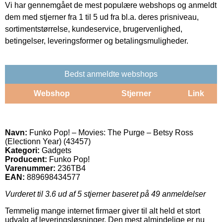
Vi har gennemgået de mest populære webshops og anmeldt
dem med stjerner fra 1 til 5 ud fra bl.a. deres prisniveau,
sortimentstørrelse, kundeservice, brugervenlighed,
betingelser, leveringsformer og betalingsmuligheder.
Bedst anmeldte webshops
Webshop
Stjerner
Link
Navn:
Funko Pop! – Movies: The Purge – Betsy Ross
(Electionn Year) (43457)
Kategori:
Gadgets
Producent:
Funko Pop!
Varenummer:
236TB4
EAN:
889698434577
Vurderet til
3.6
ud af 5 stjerner baseret på
49
anmeldelser
Temmelig mange internet firmaer giver til alt held et stort
udvalg af leveringsløsninger. Den mest almindelige er nu