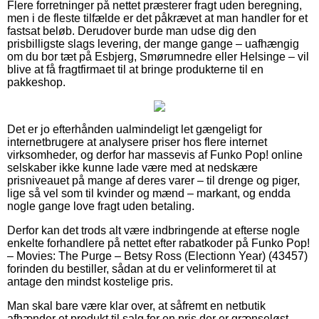
Flere forretninger på nettet præsterer fragt uden beregning,
men i de fleste tilfælde er det påkrævet at man handler for et
fastsat beløb. Derudover burde man udse dig den
prisbilligste slags levering, der mange gange – uafhængig
om du bor tæt på Esbjerg, Smørumnedre eller Helsinge – vil
blive at få fragtfirmaet til at bringe produkterne til en
pakkeshop.
Det er jo efterhånden ualmindeligt let gængeligt for
internetbrugere at analysere priser hos flere internet
virksomheder, og derfor har massevis af Funko Pop! online
selskaber ikke kunne lade være med at nedskære
prisniveauet på mange af deres varer – til drenge og piger,
lige så vel som til kvinder og mænd – markant, og endda
nogle gange love fragt uden betaling.
Derfor kan det trods alt være indbringende at efterse nogle
enkelte forhandlere på nettet efter rabatkoder på Funko Pop!
– Movies: The Purge – Betsy Ross (Electionn Year) (43457)
forinden du bestiller, sådan at du er velinformeret til at
antage den mindst kostelige pris.
Man skal bare være klar over, at såfremt en netbutik
afhænder et produkt til salg for en pris der er grænseløst