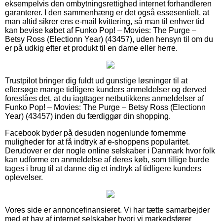
eksempelvis den ombytningsrettighed internet forhandleren
garanterer. I den sammenhæng er det også essesentielt, at
man altid sikrer ens e-mail kvittering, så man til enhver tid
kan bevise købet af Funko Pop! – Movies: The Purge –
Betsy Ross (Electionn Year) (43457), uden hensyn til om du
er på udkig efter et produkt til en dame eller herre.
Trustpilot bringer dig fuldt ud gunstige løsninger til at
eftersøge mange tidligere kunders anmeldelser og derved
foreslåes det, at du iagttager netbutikkens anmeldelser af
Funko Pop! – Movies: The Purge – Betsy Ross (Electionn
Year) (43457) inden du færdiggør din shopping.
Facebook byder på desuden nogenlunde fornemme
muligheder for at få indtryk af e-shoppens popularitet.
Derudover er der nogle online selskaber i Danmark hvor folk
kan udforme en anmeldelse af deres køb, som tillige burde
tages i brug til at danne dig et indtryk af tidligere kunders
oplevelser.
Vores side er annoncefinansieret. Vi har tætte samarbejder
med et hav af internet selskaber hvori vi markedsfører