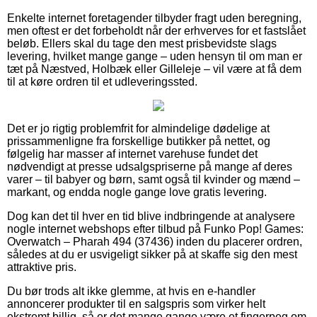
Enkelte internet foretagender tilbyder fragt uden beregning,
men oftest er det forbeholdt når der erhverves for et fastslået
beløb. Ellers skal du tage den mest prisbevidste slags
levering, hvilket mange gange – uden hensyn til om man er
tæt på Næstved, Holbæk eller Gilleleje – vil være at få dem
til at køre ordren til et udleveringssted.
Det er jo rigtig problemfrit for almindelige dødelige at
prissammenligne fra forskellige butikker på nettet, og
følgelig har masser af internet varehuse fundet det
nødvendigt at presse udsalgspriserne på mange af deres
varer – til babyer og børn, samt også til kvinder og mænd –
markant, og endda nogle gange love gratis levering.
Dog kan det til hver en tid blive indbringende at analysere
nogle internet webshops efter tilbud på Funko Pop! Games:
Overwatch – Pharah 494 (37436) inden du placerer ordren,
således at du er usvigeligt sikker på at skaffe sig den mest
attraktive pris.
Du bør trods alt ikke glemme, at hvis en e-handler
annoncerer produkter til en salgspris som virker helt
ekstremt billig, så er det mange gange være et fingerpeg om