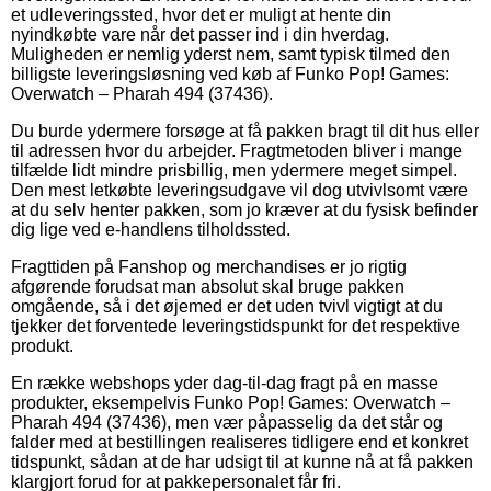
et udleveringssted, hvor det er muligt at hente din
nyindkøbte vare når det passer ind i din hverdag.
Muligheden er nemlig yderst nem, samt typisk tilmed den
billigste leveringsløsning ved køb af Funko Pop! Games:
Overwatch – Pharah 494 (37436).
Du burde ydermere forsøge at få pakken bragt til dit hus eller
til adressen hvor du arbejder. Fragtmetoden bliver i mange
tilfælde lidt mindre prisbillig, men ydermere meget simpel.
Den mest letkøbte leveringsudgave vil dog utvivlsomt være
at du selv henter pakken, som jo kræver at du fysisk befinder
dig lige ved e-handlens tilholdssted.
Fragttiden på Fanshop og merchandises er jo rigtig
afgørende forudsat man absolut skal bruge pakken
omgående, så i det øjemed er det uden tvivl vigtigt at du
tjekker det forventede leveringstidspunkt for det respektive
produkt.
En række webshops yder dag-til-dag fragt på en masse
produkter, eksempelvis Funko Pop! Games: Overwatch –
Pharah 494 (37436), men vær påpasselig da det står og
falder med at bestillingen realiseres tidligere end et konkret
tidspunkt, sådan at de har udsigt til at kunne nå at få pakken
klargjort forud for at pakkepersonalet får fri.