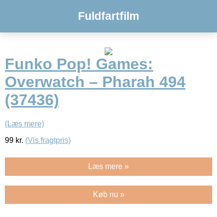
Fuldfartfilm
Funko Pop! Games:
Overwatch – Pharah 494
(37436)
(Læs mere)
99
kr.
(Vis fragtpris)
Læs mere »
Køb nu »