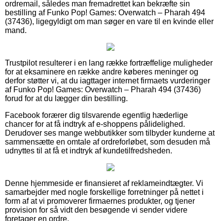
ordremail, således man fremadrettet kan bekræfte sin
bestilling af Funko Pop! Games: Overwatch – Pharah 494
(37436), ligegyldigt om man søger en vare til en kvinde eller
mand.
Trustpilot resulterer i en lang række fortræffelige muligheder
for at eksaminere en række andre køberes meninger og
derfor støtter vi, at du iagttager internet firmaets vurderinger
af Funko Pop! Games: Overwatch – Pharah 494 (37436)
forud for at du lægger din bestilling.
Facebook forærer dig tilsvarende egentlig hæderlige
chancer for at få indtryk af e-shoppens pålidelighed.
Derudover ses mange webbutikker som tilbyder kunderne at
sammensætte en omtale af ordreforløbet, som desuden må
udnyttes til at få et indtryk af kundetilfredsheden.
Denne hjemmeside er finansieret af reklameindtægter. Vi
samarbejder med nogle forskellige forretninger på nettet i
form af at vi promoverer firmaernes produkter, og tjener
provision for så vidt den besøgende vi sender videre
foretager en ordre.