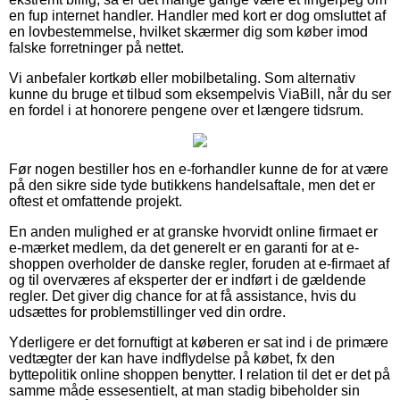
en fup internet handler. Handler med kort er dog omsluttet af
en lovbestemmelse, hvilket skærmer dig som køber imod
falske forretninger på nettet.
Vi anbefaler kortkøb eller mobilbetaling. Som alternativ
kunne du bruge et tilbud som eksempelvis ViaBill, når du ser
en fordel i at honorere pengene over et længere tidsrum.
Før nogen bestiller hos en e-forhandler kunne de for at være
på den sikre side tyde butikkens handelsaftale, men det er
oftest et omfattende projekt.
En anden mulighed er at granske hvorvidt online firmaet er
e-mærket medlem, da det generelt er en garanti for at e-
shoppen overholder de danske regler, foruden at e-firmaet af
og til overværes af eksperter der er indført i de gældende
regler. Det giver dig chance for at få assistance, hvis du
udsættes for problemstillinger ved din ordre.
Yderligere er det fornuftigt at køberen er sat ind i de primære
vedtægter der kan have indflydelse på købet, fx den
byttepolitik online shoppen benytter. I relation til det er det på
samme måde essesentielt, at man stadig bibeholder sin