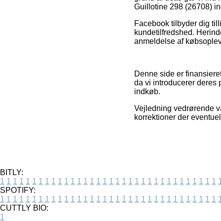
Guillotine 298 (26708) in
Facebook tilbyder dig till
kundetilfredshed. Herind
anmeldelse af købsoplev
Denne side er finansiere
da vi introducerer deres
indkøb.
Vejledning vedrørende va
korrektioner der eventuel
BITLY:
1
1
1
1
1
1
1
1
1
1
1
1
1
1
1
1
1
1
1
1
1
1
1
1
1
1
1
1
1
1
1
1
1
1
SPOTIFY:
1
1
1
1
1
1
1
1
1
1
1
1
1
1
1
1
1
1
1
1
1
1
1
1
1
1
1
1
1
1
1
1
1
1
CUTTLY BIO:
1