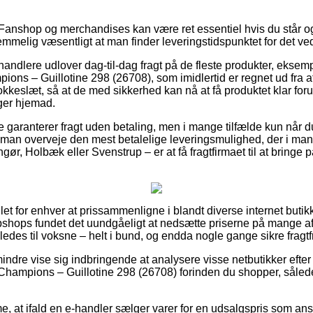
Fanshop og merchandises kan være ret essentiel hvis du står o
t temmelig væsentligt at man finder leveringstidspunktet for det
rhandlere udlover dag-til-dag fragt på de fleste produkter, ekse
ns – Guillotine 298 (26708), som imidlertid er regnet ud fra at
lokkeslæt, så at de med sikkerhed kan nå at få produktet klar foru
ger hjemad.
e garanterer fragt uden betaling, men i mange tilfælde kun når d
man overveje den mest betalelige leveringsmulighed, der i man
ør, Holbæk eller Svenstrup – er at få fragtfirmaet til at bringe p
 let for enhver at prissammenligne i blandt diverse internet buti
bshops fundet det uundgåeligt at nedsætte priserne på mange af 
edes til voksne – helt i bund, og endda nogle gange sikre fragtfr
indre vise sig indbringende at analysere visse netbutikker efte
hampions – Guillotine 298 (26708) forinden du shopper, sålede
e, at ifald en e-handler sælger varer for en udsalgspris som an