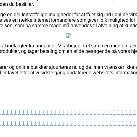
den du bestiller.
ige en del fortræffelige muligheder for at få et kig ind i online 
e ses en række internet forhandlere som giver folk mulighed for 
elsen, som på samme måde må anvendes til afvejning af kunde
t af indtægter fra annoncer. Vi arbejder tæt sammen med en ræk
 produkter, og tager betaling om en af de besøgende på vores h
rer og online butikker ajourføres nu og da, men vi ønsker ikke a
t er lavet efter at vi sidste gang opdaterede websitets informatio
1
1
1
1
1
1
1
1
1
1
1
1
1
1
1
1
1
1
1
1
1
1
1
1
1
1
1
1
1
1
1
1
1
1
1
1
1
1
1
1
1
1
1
1
1
1
1
1
1
1
1
1
1
1
1
1
1
1
1
1
1
1
1
1
1
1
1
1
1
1