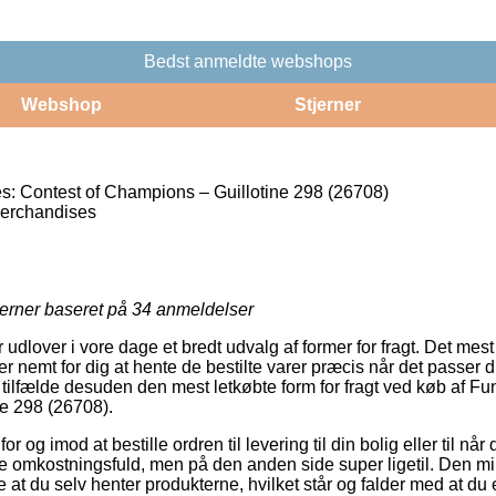
Bedst anmeldte webshops
Webshop
Stjerner
 Contest of Champions – Guillotine 298 (26708)
erchandises
jerner baseret på
34
anmeldelser
udlover i vore dage et bredt udvalg af former for fragt. Det mest
 nemt for dig at hente de bestilte varer præcis når det passer di
 tilfælde desuden den mest letkøbte form for fragt ved køb af 
e 298 (26708).
r og imod at bestille ordren til levering til din bolig eller til nå
re omkostningsfuld, men på den anden side super ligetil. Den min
re at du selv henter produkterne, hvilket står og falder med at 