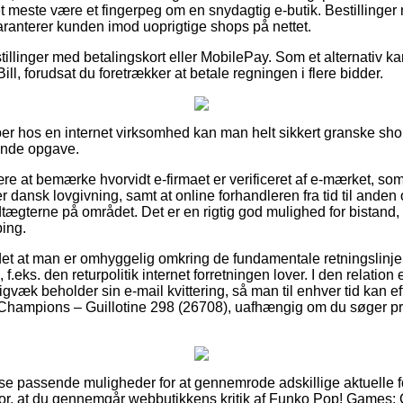
et meste være et fingerpeg om en snydagtig e-butik. Bestillinger 
garanterer kunden imod uoprigtige shops på nettet.
tillinger med betalingskort eller MobilePay. Som et alternativ ka
ill, forudsat du foretrækker at betale regningen i flere bidder.
er hos en internet virksomhed kan man helt sikkert granske sho
ende opgave.
ære at bemærke hvorvidt e-firmaet er verificeret af e-mærket, som
dansk lovgivning, samt at online forhandleren fra tid til anden 
dtægterne på området. Det er en rigtig god mulighed for bistand
ing.
et at man er omhyggelig omkring de fundamentale retningslinjer d
.eks. den returpolitik internet forretningen lover. I den relation
igvæk beholder sin e-mail kvittering, så man til enhver tid kan e
Champions – Guillotine 298 (26708), uafhængig om du søger pro
isse passende muligheder for at gennemrode adskillige aktuelle 
d for, at du gennemgår webbutikkens kritik af Funko Pop! Games