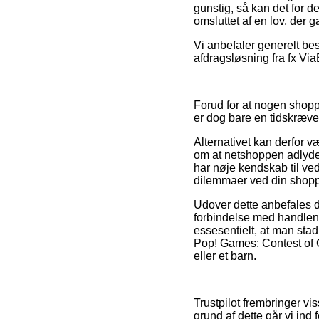
gunstig, så kan det for d
omsluttet af en lov, der 
Vi anbefaler generelt bes
afdragsløsning fra fx ViaB
Forud for at nogen shopp
er dog bare en tidskræv
Alternativet kan derfor v
om at netshoppen adlyder 
har nøje kendskab til ve
dilemmaer ved din shopp
Udover dette anbefales d
forbindelse med handlen, f
essesentielt, at man stad
Pop! Games: Contest of 
eller et barn.
Trustpilot frembringer v
grund af dette går vi in