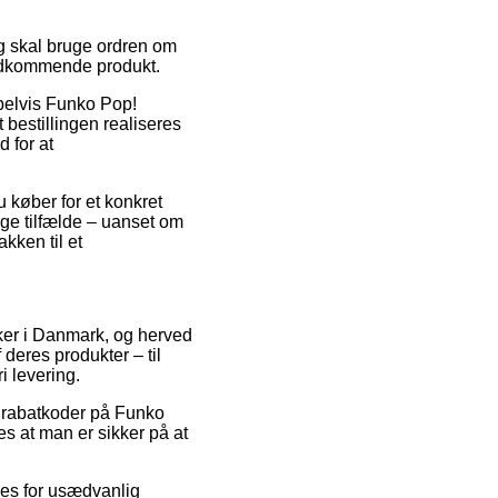
g skal bruge ordren om
 vedkommende produkt.
mpelvis Funko Pop!
 bestillingen realiseres
d for at
u køber for et konkret
ge tilfælde – uanset om
akken til et
kker i Danmark, og herved
deres produkter – til
i levering.
r rabatkoder på Funko
s at man er sikker på at
ses for usædvanlig