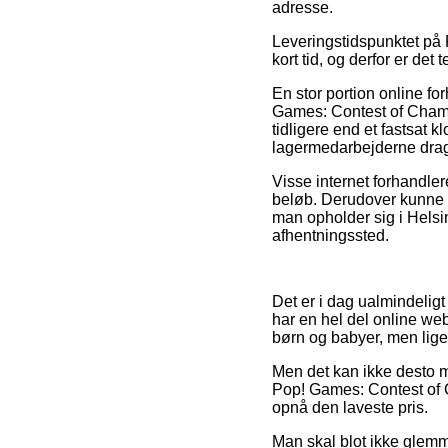
adresse.
Leveringstidspunktet på 
kort tid, og derfor er de
En stor portion online fo
Games: Contest of Champio
tidligere end et fastsat k
lagermedarbejderne dra
Visse internet forhandler
beløb. Derudover kunne 
man opholder sig i Helsing
afhentningssted.
Det er i dag ualmindeligt
har en hel del online we
børn og babyer, men ligel
Men det kan ikke desto m
Pop! Games: Contest of C
opnå den laveste pris.
Man skal blot ikke glemm