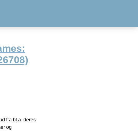
ames:
26708)
 fra bl.a. deres
mer og