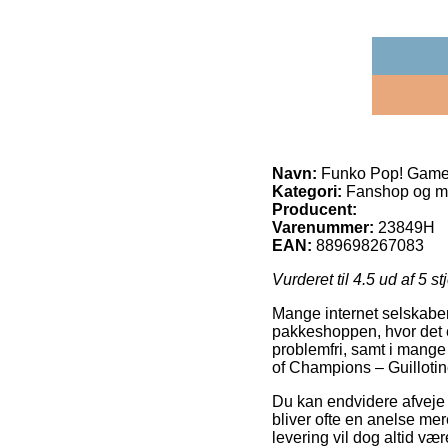
Navn:
Funko Pop! Games:
Kategori:
Fanshop og m
Producent:
Varenummer:
23849H
EAN:
889698267083
Vurderet til
4.5
ud af 5 st
Mange internet selskaber 
pakkeshoppen, hvor det er
problemfri, samt i mange
of Champions – Guillotin
Du kan endvidere afveje fo
bliver ofte en anelse me
levering vil dog altid væ