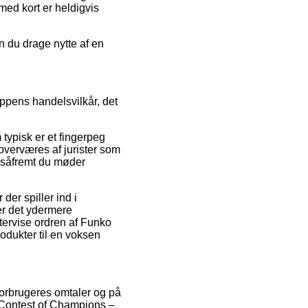
med kort er heldigvis
n du drage nytte af en
ppens handelsvilkår, det
 typisk er et fingerpeg
overværes af jurister som
, såfremt du møder
er spiller ind i
 er det ydermere
ftervise ordren af Funko
dukter til en voksen
forbrugeres omtaler og på
: Contest of Champions –