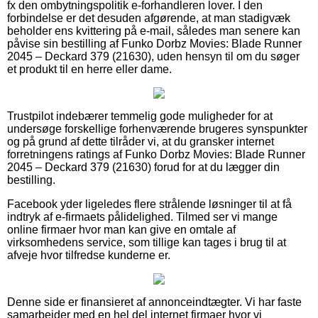
fx den ombytningspolitik e-forhandleren lover. I den
forbindelse er det desuden afgørende, at man stadigvæk
beholder ens kvittering på e-mail, således man senere kan
påvise sin bestilling af Funko Dorbz Movies: Blade Runner
2045 – Deckard 379 (21630), uden hensyn til om du søger
et produkt til en herre eller dame.
Trustpilot indebærer temmelig gode muligheder for at
undersøge forskellige forhenværende brugeres synspunkter
og på grund af dette tilråder vi, at du gransker internet
forretningens ratings af Funko Dorbz Movies: Blade Runner
2045 – Deckard 379 (21630) forud for at du lægger din
bestilling.
Facebook yder ligeledes flere strålende løsninger til at få
indtryk af e-firmaets pålidelighed. Tilmed ser vi mange
online firmaer hvor man kan give en omtale af
virksomhedens service, som tillige kan tages i brug til at
afveje hvor tilfredse kunderne er.
Denne side er finansieret af annonceindtægter. Vi har faste
samarbejder med en hel del internet firmaer hvor vi