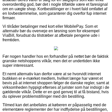
overordentlig god, bør det i nogle tilfælde være et faresignal
om en uægte shop. Kortbestillinger er i hvert fald omfattet af
en lovbestemmelse, som garanterer dig overfor fup internet
firmaer.
Vi tilråder betalinger med kort eller MobilePay. Som et
alternativ bør du overveje en løsning som for eksempel
ViaBill, forudsat du tilstræber at afbetale pengene ude i
fremtiden.
Før nogen handler hos en forhandler på nettet bør de faktisk
granske netshoppens vilkår, men det er undertiden ikke
super interessant.
Et nemt alternativ kan derfor være at se hvorvidt internet
butikken er e-mærket medlem, hvilket længe har været et
bevis på at internet shoppen følger de danske regler, samt at
virksomheden hyppigt efterses af jurister som har indsigt i de
gældende vilkår. Dette er en god genvej til at få bistand, hvis
du oplever problemstillinger med din bestilling.
Tilmed kan det anbefales at køberen er påpasselig med de
elementære reglementer der har indflydelse på bestillingen,