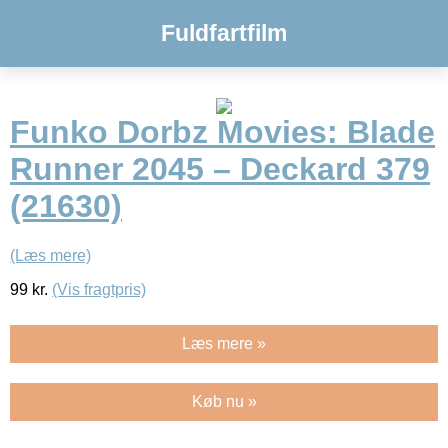
Fuldfartfilm
Funko Dorbz Movies: Blade
Runner 2045 – Deckard 379
(21630)
(Læs mere)
99
kr.
(Vis fragtpris)
Læs mere »
Køb nu »