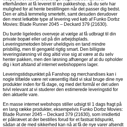
efterhånden at få leveret til en pakkeshop, så du selv har
mulighed for at hente bestillingen når det passer dig bedst.
Den er altså temmelig smertefri, samt desuden derudover
den mest letkøbte type af levering ved køb af Funko Dorbz
Movies: Blade Runner 2045 – Deckard 379 (21630).
Du burde ligeledes overveje at vælge at få udbragt til din
private bopæl eller ud på din arbejdsplads.
Leveringsmetoden bliver uheldigvis en tand mindre
prisbillig, men til gengæld rigtig smart. Den billigste
leveringsløsning vil dog altid vise sig at være at du selv
henter pakken, men den løsning afhænger af at du opholder
dig i kort afstand af internet webshoppens lager.
Leveringstidspunktet på Fanshop og merchandises kan i
nogle tilfælde være ret væsentlig ifald vi skal bruge dine nye
produkter inden for få dage, og med det formål er det uden
tvivl relevant at vi studerer den estimerede leveringstid for
den aktuelle vare.
En masse internet webshops stiller udsigt til 1 dags fragt på
en lang række produkter, eksempelvis Funko Dorbz Movies:
Blade Runner 2045 – Deckard 379 (21630), som imidlertid
er påkrævet at der bestilles forud for et fastsat tidspunkt,
sådan at de med sikkerhed kan nå at få de nye varer afsendt