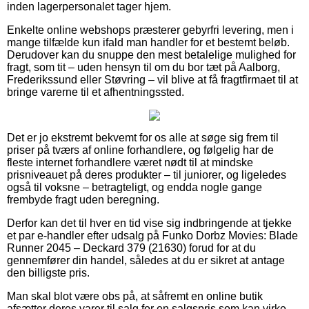
inden lagerpersonalet tager hjem.
Enkelte online webshops præsterer gebyrfri levering, men i
mange tilfælde kun ifald man handler for et bestemt beløb.
Derudover kan du snuppe den mest betalelige mulighed for
fragt, som tit – uden hensyn til om du bor tæt på Aalborg,
Frederikssund eller Støvring – vil blive at få fragtfirmaet til at
bringe varerne til et afhentningssted.
Det er jo ekstremt bekvemt for os alle at søge sig frem til
priser på tværs af online forhandlere, og følgelig har de
fleste internet forhandlere været nødt til at mindske
prisniveauet på deres produkter – til juniorer, og ligeledes
også til voksne – betragteligt, og endda nogle gange
frembyde fragt uden beregning.
Derfor kan det til hver en tid vise sig indbringende at tjekke
et par e-handler efter udsalg på Funko Dorbz Movies: Blade
Runner 2045 – Deckard 379 (21630) forud for at du
gennemfører din handel, således at du er sikret at antage
den billigste pris.
Man skal blot være obs på, at såfremt en online butik
afsætter deres varer til salg for en salgspris som kan virke