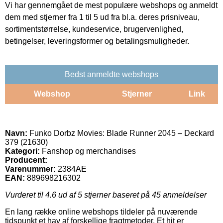
Vi har gennemgået de mest populære webshops og anmeldt
dem med stjerner fra 1 til 5 ud fra bl.a. deres prisniveau,
sortimentstørrelse, kundeservice, brugervenlighed,
betingelser, leveringsformer og betalingsmuligheder.
Bedst anmeldte webshops
Webshop
Stjerner
Link
Navn:
Funko Dorbz Movies: Blade Runner 2045 – Deckard
379 (21630)
Kategori:
Fanshop og merchandises
Producent:
Varenummer:
2384AE
EAN:
889698216302
Vurderet til
4.6
ud af 5 stjerner baseret på
45
anmeldelser
En lang række online webshops tildeler på nuværende
tidspunkt et hav af forskellige fragtmetoder. Et hit er