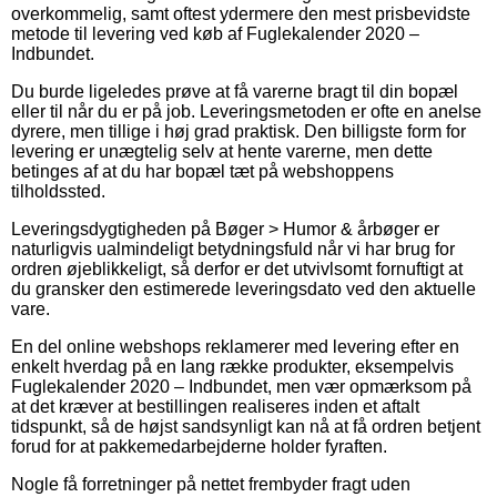
overkommelig, samt oftest ydermere den mest prisbevidste
metode til levering ved køb af Fuglekalender 2020 –
Indbundet.
Du burde ligeledes prøve at få varerne bragt til din bopæl
eller til når du er på job. Leveringsmetoden er ofte en anelse
dyrere, men tillige i høj grad praktisk. Den billigste form for
levering er unægtelig selv at hente varerne, men dette
betinges af at du har bopæl tæt på webshoppens
tilholdssted.
Leveringsdygtigheden på Bøger > Humor & årbøger er
naturligvis ualmindeligt betydningsfuld når vi har brug for
ordren øjeblikkeligt, så derfor er det utvivlsomt fornuftigt at
du gransker den estimerede leveringsdato ved den aktuelle
vare.
En del online webshops reklamerer med levering efter en
enkelt hverdag på en lang række produkter, eksempelvis
Fuglekalender 2020 – Indbundet, men vær opmærksom på
at det kræver at bestillingen realiseres inden et aftalt
tidspunkt, så de højst sandsynligt kan nå at få ordren betjent
forud for at pakkemedarbejderne holder fyraften.
Nogle få forretninger på nettet frembyder fragt uden