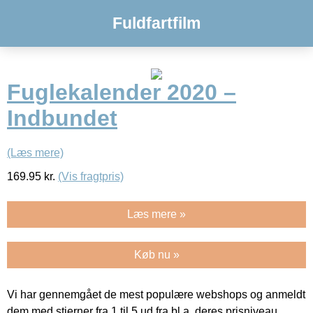
Fuldfartfilm
Fuglekalender 2020 –
Indbundet
(Læs mere)
169.95
kr.
(Vis fragtpris)
Læs mere »
Køb nu »
Vi har gennemgået de mest populære webshops og anmeldt
dem med stjerner fra 1 til 5 ud fra bl.a. deres prisniveau,