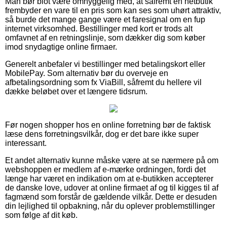
Man bør blot være omhyggelig med, at såfremt en netbutik
frembyder en vare til en pris som kan ses som uhørt attraktiv,
så burde det mange gange være et faresignal om en fup
internet virksomhed. Bestillinger med kort er trods alt
omfavnet af en retningslinje, som dækker dig som køber
imod snydagtige online firmaer.
Generelt anbefaler vi bestillinger med betalingskort eller
MobilePay. Som alternativ bør du overveje en
afbetalingsordning som fx ViaBill, såfremt du hellere vil
dække beløbet over et længere tidsrum.
Før nogen shopper hos en online forretning bør de faktisk
læse dens forretningsvilkår, dog er det bare ikke super
interessant.
Et andet alternativ kunne måske være at se nærmere på om
webshoppen er medlem af e-mærke ordningen, fordi det
længe har været en indikation om at e-butikken accepterer
de danske love, udover at online firmaet af og til kigges til af
fagmænd som forstår de gældende vilkår. Dette er desuden
din lejlighed til opbakning, når du oplever problemstillinger
som følge af dit køb.