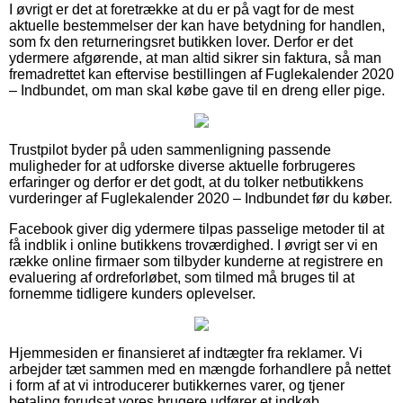
I øvrigt er det at foretrække at du er på vagt for de mest
aktuelle bestemmelser der kan have betydning for handlen,
som fx den returneringsret butikken lover. Derfor er det
ydermere afgørende, at man altid sikrer sin faktura, så man
fremadrettet kan eftervise bestillingen af Fuglekalender 2020
– Indbundet, om man skal købe gave til en dreng eller pige.
Trustpilot byder på uden sammenligning passende
muligheder for at udforske diverse aktuelle forbrugeres
erfaringer og derfor er det godt, at du tolker netbutikkens
vurderinger af Fuglekalender 2020 – Indbundet før du køber.
Facebook giver dig ydermere tilpas passelige metoder til at
få indblik i online butikkens troværdighed. I øvrigt ser vi en
række online firmaer som tilbyder kunderne at registrere en
evaluering af ordreforløbet, som tilmed må bruges til at
fornemme tidligere kunders oplevelser.
Hjemmesiden er finansieret af indtægter fra reklamer. Vi
arbejder tæt sammen med en mængde forhandlere på nettet
i form af at vi introducerer butikkernes varer, og tjener
betaling forudsat vores brugere udfører et indkøb.