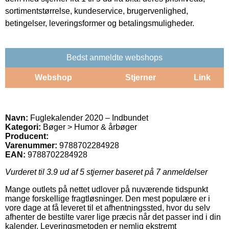
sortimentstørrelse, kundeservice, brugervenlighed,
betingelser, leveringsformer og betalingsmuligheder.
Bedst anmeldte webshops
Webshop
Stjerner
Link
Navn:
Fuglekalender 2020 – Indbundet
Kategori:
Bøger > Humor & årbøger
Producent:
Varenummer:
9788702284928
EAN:
9788702284928
Vurderet til
3.9
ud af 5 stjerner baseret på
7
anmeldelser
Mange outlets på nettet udlover på nuværende tidspunkt
mange forskellige fragtløsninger. Den mest populære er i
vore dage at få leveret til et afhentningssted, hvor du selv
afhenter de bestilte varer lige præcis når det passer ind i din
kalender. Leveringsmetoden er nemlig ekstremt