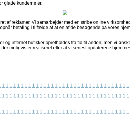
vor glade kunderne er.
et af reklamer. Vi samarbejder med en stribe online virksomhe
 opnår betaling i tilfælde af at en af de besøgende på vores hje
 og internet butikker opretholdes fra tid til anden, men vi ønsker 
r der muligvis er realiseret efter at vi senest opdaterede hjemme
1
1
1
1
1
1
1
1
1
1
1
1
1
1
1
1
1
1
1
1
1
1
1
1
1
1
1
1
1
1
1
1
1
1
1
1
1
1
1
1
1
1
1
1
1
1
1
1
1
1
1
1
1
1
1
1
1
1
1
1
1
1
1
1
1
1
1
1
1
1
1
1
1
1
1
1
1
1
1
1
1
1
1
1
1
1
1
1
1
1
1
1
1
1
1
1
1
1
1
1
1
1
1
1
1