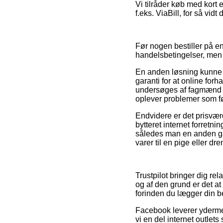
Vi tilråder køb med kort 
f.eks. ViaBill, for så vid
Før nogen bestiller på 
handelsbetingelser, men 
En anden løsning kunne 
garanti for at online for
undersøges af fagmænd der
oplever problemer som fø
Endvidere er det prisvær
bytteret internet forretnin
således man en anden gan
varer til en pige eller dre
Trustpilot bringer dig re
og af den grund er det at
forinden du lægger din be
Facebook leverer ydermere
vi en del internet outle