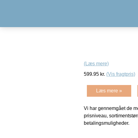
(Læs mere)
599.95
kr.
(Vis fragtpris)
Læs mere »
Vi har gennemgået de mes
prisniveau, sortimentstø
betalingsmuligheder.