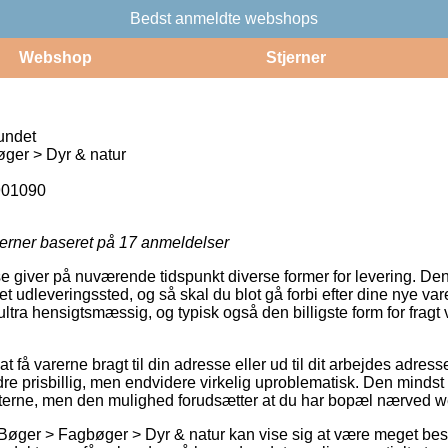
Bedst anmeldte webshops
Webshop
Stjerner
undet
ger > Dyr & natur
901090
jerner baseret på
17
anmeldelser
 giver på nuværende tidspunkt diverse former for levering. De
il et udleveringssted, og så skal du blot gå forbi efter dine nye var
tra hensigtsmæssig, og typisk også den billigste form for fragt
t få varerne bragt til din adresse eller ud til dit arbejdes adres
re prisbillig, men endvidere virkelig uproblematisk. Den mindst k
kterne, men den mulighed forudsætter at du har bopæl nærved 
 Bøger > Fagbøger > Dyr & natur kan vise sig at være meget 