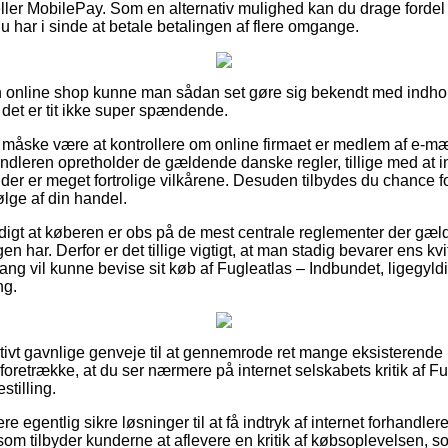
eller MobilePay. Som en alternativ mulighed kan du drage fordel
t du har i sinde at betale betalingen af flere omgange.
en online shop kunne man sådan set gøre sig bekendt med indho
det er tit ikke super spændende.
måske være at kontrollere om online firmaet er medlem af e-m
handleren opretholder de gældende danske regler, tillige med at 
 er meget fortrolige vilkårene. Desuden tilbydes du chance for 
lge af din handel.
digt at køberen er obs på de mest centrale reglementer der gælde
gen har. Derfor er det tillige vigtigt, at man stadig bevarer ens kvi
g vil kunne bevise sit køb af Fugleatlas – Indbundet, ligegyld
ng.
lativt gavnlige genveje til at gennemrode ret mange eksisterend
 foretrække, at du ser nærmere på internet selskabets kritik af F
stilling.
 egentlig sikre løsninger til at få indtryk af internet forhandle
ts som tilbyder kunderne at aflevere en kritik af købsoplevelse