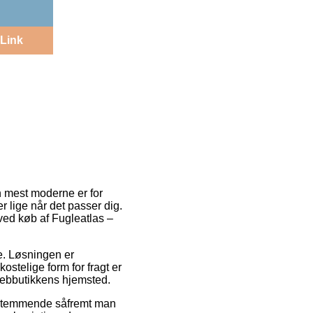
Link
n mest moderne er for
er lige når det passer dig.
 ved køb af Fugleatlas –
se. Løsningen er
ostelige form for fragt er
webbutikkens hjemsted.
bestemmende såfremt man