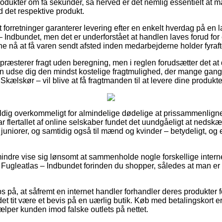
rodukter om få sekunder, så herved er det nemlig essentielt at m
d det respektive produkt.
forretninger garanterer levering efter en enkelt hverdag på en 
Indbundet, men det er underforstået at handlen laves forud for e
unne nå at få varen sendt afsted inden medarbejderne holder fyraf
præsterer fragt uden beregning, men i reglen forudsætter det at 
man udse dig den mindst kostelige fragtmulighed, der mange gan
 Skælskør – vil blive at få fragtmanden til at levere dine produkt
ldig overkommeligt for almindelige dødelige at prissammenligne
ar flertallet af online selskaber fundet det uundgåeligt at neds
l juniorer, og samtidig også til mænd og kvinder – betydeligt, 
indre vise sig lønsomt at sammenholde nogle forskellige intern
Fugleatlas – Indbundet forinden du shopper, således at man er 
 på, at såfremt en internet handler forhandler deres produkter f
t tit være et bevis på en uærlig butik. Køb med betalingskort e
per kunden imod falske outlets på nettet.