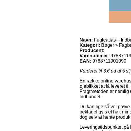
Navn:
Fugleatlas – Indb
Kategori:
Bøger > Fagbø
Producent:
Varenummer:
9788711
EAN:
9788711901090
Vurderet til
3.6
ud af 5 st
En række online varehuse
øjeblikket at få leveret t
Fragtmetoden er nemlig ul
Indbundet.
Du kan lige så vel prøve a
beklageligvis et hak mind
dog selv at hente produ
Leveringstidspunktet på