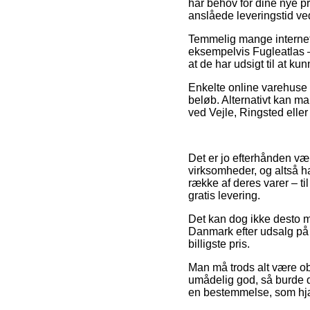
har behov for dine nye p
anslåede leveringstid ve
Temmelig mange internet 
eksempelvis Fugleatlas – 
at de har udsigt til at k
Enkelte online varehuse 
beløb. Alternativt kan 
ved Vejle, Ringsted eller
Det er jo efterhånden væ
virksomheder, og altså h
række af deres varer – ti
gratis levering.
Det kan dog ikke desto m
Danmark efter udsalg på 
billigste pris.
Man må trods alt være obs
umådelig god, så burde de
en bestemmelse, som hjæl