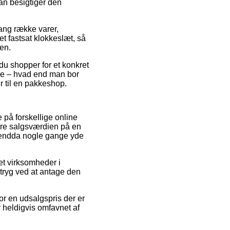
an besigtiger den
lang række varer,
t fastsat klokkeslæt, så
ten.
du shopper for et konkret
ge – hvad end man bor
er til en pakkeshop.
 på forskellige online
kære salgsværdien på en
og endda nogle gange yde
et virksomheder i
tryg ved at antage den
or en udsalgspris der er
r heldigvis omfavnet af