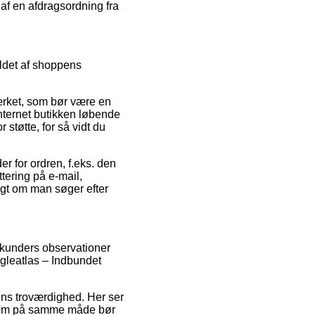
 af en afdragsordning fra
ldet af shoppens
ærket, som bør være en
internet butikken løbende
støtte, for så vidt du
r for ordren, f.eks. den
ttering på e-mail,
igt om man søger efter
e kunders observationer
ugleatlas – Indbundet
rens troværdighed. Her ser
n, som på samme måde bør