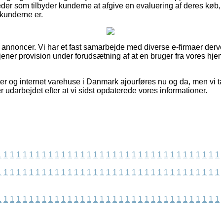
der som tilbyder kunderne at afgive en evaluering af deres kø
e kunderne er.
f annoncer. Vi har et fast samarbejde med diverse e-firmaer derv
tjener provision under forudsætning af at en bruger fra vores h
er og internet varehuse i Danmark ajourføres nu og da, men vi t
er udarbejdet efter at vi sidst opdaterede vores informationer.
1
1
1
1
1
1
1
1
1
1
1
1
1
1
1
1
1
1
1
1
1
1
1
1
1
1
1
1
1
1
1
1
1
1
1
1
1
1
1
1
1
1
1
1
1
1
1
1
1
1
1
1
1
1
1
1
1
1
1
1
1
1
1
1
1
1
1
1
1
1
1
1
1
1
1
1
1
1
1
1
1
1
1
1
1
1
1
1
1
1
1
1
1
1
1
1
1
1
1
1
1
1
1
1
1