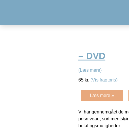
– DVD
(Læs mere)
65
kr.
(Vis fragtpris)
Læs mere »
Vi har gennemgået de mes
prisniveau, sortimentstø
betalingsmuligheder.