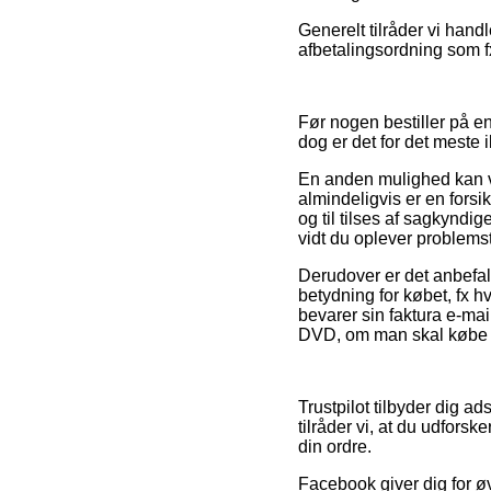
Generelt tilråder vi hand
afbetalingsordning som fx
Før nogen bestiller på en
dog er det for det meste 
En anden mulighed kan væ
almindeligvis er en forsik
og til tilses af sagkyndi
vidt du oplever problemst
Derudover er det anbefa
betydning for købet, fx hv
bevarer sin faktura e-ma
DVD, om man skal købe e
Trustpilot tilbyder dig a
tilråder vi, at du udfor
din ordre.
Facebook giver dig for øv