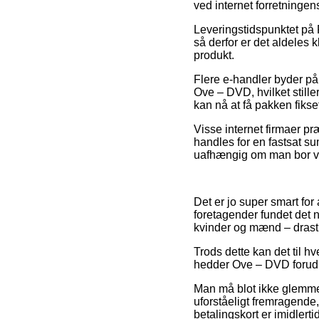
ved internet forretningen
Leveringstidspunktet på F
så derfor er det aldeles
produkt.
Flere e-handler byder p
Ove – DVD, hvilket stiller
kan nå at få pakken fikse
Visse internet firmaer pr
handles for en fastsat su
uafhængig om man bor ved
Det er jo super smart for 
foretagender fundet det 
kvinder og mænd – drasti
Trods dette kan det til h
hedder Ove – DVD forud f
Man må blot ikke glemme,
uforståeligt fremragende
betalingskort er imidler