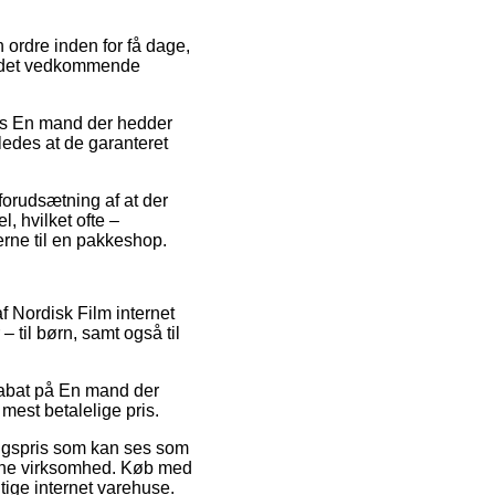
 ordre inden for få dage,
or det vedkommende
is En mand der hedder
åledes at de garanteret
forudsætning af at der
, hvilket ofte –
rne til en pakkeshop.
af Nordisk Film internet
til børn, samt også til
r rabat på En mand der
mest betalelige pris.
salgspris som kan ses som
line virksomhed. Køb med
tige internet varehuse.