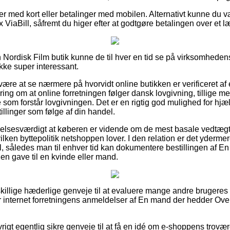
ler med kort eller betalinger med mobilen. Alternativt kunne du 
 ViaBill, såfremt du higer efter at godtgøre betalingen over et 
 Nordisk Film butik kunne de til hver en tid se på virksomhedens
ikke super interessant.
re at se nærmere på hvorvidt online butikken er verificeret af
ring om at online forretningen følger dansk lovgivning, tillige me
ge som forstår lovgivningen. Det er en rigtig god mulighed for hjæ
illinger som følge af din handel.
lelsesværdigt at køberen er vidende om de mest basale vedtægt
ilken byttepolitik netshoppen lover. I den relation er det ydermer
il, således man til enhver tid kan dokumentere bestillingen af 
n gave til en kvinde eller mand.
dskillige hæderlige genveje til at evaluere mange andre brugeres 
sker internet forretningens anmeldelser af En mand der hedder Ov
rigt egentlig sikre genveje til at få en idé om e-shoppens trov