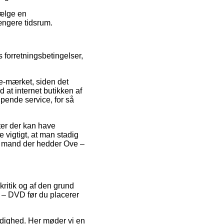
vælge en
længere tidsrum.
 forretningsbetingelser,
 e-mærket, siden det
d at internet butikken af
lpende service, for så
er der kan have
e vigtigt, at man stadig
En mand der hedder Ove –
kritik og af den grund
e – DVD før du placerer
ærdighed. Her møder vi en