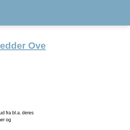
hedder Ove
 fra bl.a. deres
mer og