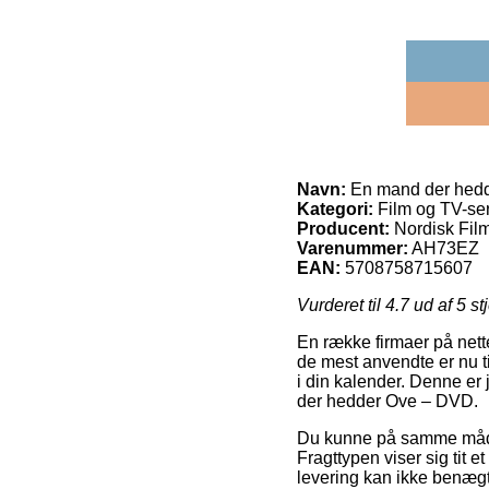
Navn:
En mand der hed
Kategori:
Film og TV-ser
Producent:
Nordisk Fil
Varenummer:
AH73EZ
EAN:
5708758715607
Vurderet til
4.7
ud af 5 st
En række firmaer på nette
de mest anvendte er nu ti
i din kalender. Denne er
der hedder Ove – DVD.
Du kunne på samme måde ud
Fragttypen viser sig tit e
levering kan ikke benægte