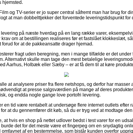
s hjemsted.
ilm og TV-serier er jo super central såfremt man har brug for din
 klogt at man dobbelttjekker det forventede leveringstidspunkt f
å levering på næste hverdag på en lang række varer, eksempelv
 krav om at bestillingen realiseres før et fastslået klokkeslæt, s
t forud for at de pakkeansatte drager hjemad.
æsterer fragt uden beregning, men i mange tilfælde er det under 
m. Alternativt skulle man tage den mest betalelige leveringsmodel
 Aarhus, Holbæk eller Sæby – er at få dem til at køre produkte
alle at analysere priser fra flere netshops, og derfor har masser 
nødvendigt at presse salgsværdien på mange af deres produkter – 
sk, og endda nogle gange love portofri levering.
ver en tid være rentabelt at undersøge flere internet outlets efte
or at du gennemfører dit køb, så du er tryg ved at modtage den 
 at hvis en shop på nettet udlover bedst i test varer for en ud
, burde det for det meste være et fingerpeg om en snydagtig on
tid omfavnet af en bestemmelse, som bistår kunden overfor uoprig