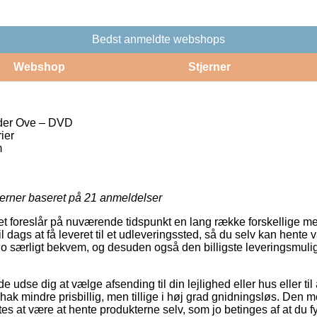
Bedst anmeldte webshops
Webshop
Stjerner
der Ove – DVD
ier
m
jerner baseret på
21
anmeldelser
t foreslår på nuværende tidspunkt en lang række forskellige meto
l dags at få leveret til et udleveringssted, så du selv kan hente 
 jo særligt bekvem, og desuden også den billigste leveringsmu
se dig at vælge afsending til din lejlighed eller hus eller til
t hak mindre prisbillig, men tillige i høj grad gnidningsløs. Den m
s at være at hente produkterne selv, som jo betinges af at du fy