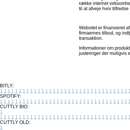
række internet virksomhe
til at afveje hvor tilfreds
Websitet er finansieret a
firmaernes tilbud, og ind
transaktion.
Informationer om produkt
justeringer der muligvis 
BITLY:
1
1
1
1
1
1
1
1
1
1
1
1
1
1
1
1
1
1
1
1
1
1
1
1
1
1
1
1
1
1
1
1
1
1
SPOTIFY:
1
1
1
1
1
1
1
1
1
1
1
1
1
1
1
1
1
1
1
1
1
1
1
1
1
1
1
1
1
1
1
1
1
1
CUTTLY BIO:
1
1
1
1
1
1
1
1
1
1
1
1
1
1
1
1
1
1
1
1
1
1
1
1
1
1
1
1
1
1
1
1
1
1
1
CUTTLY OLD:
1