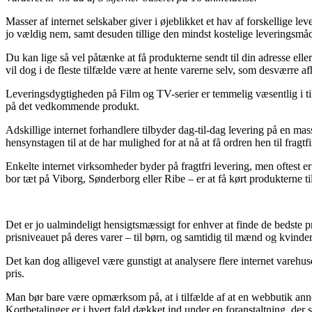
Masser af internet selskaber giver i øjeblikket et hav af forskellige le
jo vældig nem, samt desuden tillige den mindst kostelige leveringsm
Du kan lige så vel påtænke at få produkterne sendt til din adresse elle
vil dog i de fleste tilfælde være at hente varerne selv, som desværre a
Leveringsdygtigheden på Film og TV-serier er temmelig væsentlig i til
på det vedkommende produkt.
Adskillige internet forhandlere tilbyder dag-til-dag levering på en ma
hensynstagen til at de har mulighed for at nå at få ordren hen til fragt
Enkelte internet virksomheder byder på fragtfri levering, men oftest 
bor tæt på Viborg, Sønderborg eller Ribe – er at få kørt produkterne ti
Det er jo ualmindeligt hensigtsmæssigt for enhver at finde de bedste pr
prisniveauet på deres varer – til børn, og samtidig til mænd og kvinder
Det kan dog alligevel være gunstigt at analysere flere internet varehu
pris.
Man bør bare være opmærksom på, at i tilfælde af at en webbutik anno
Kortbetalinger er i hvert fald dækket ind under en foranstaltning, der 