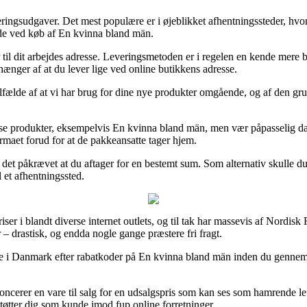
veringsudgaver. Det mest populære er i øjeblikket afhentningssteder, hvor 
åde ved køb af En kvinna bland män.
r til dit arbejdes adresse. Leveringsmetoden er i regelen en kende mere b
fhænger af at du lever lige ved online butikkens adresse.
fælde af at vi har brug for dine nye produkter omgående, og af den grund
sse produkter, eksempelvis En kvinna bland män, men vær påpasselig da d
firmaet forud for at de pakkeansatte tager hjem.
er det påkrævet at du aftager for en bestemt sum. Som alternativ skulle
l et afhentningssted.
iser i blandt diverse internet outlets, og til tak har massevis af Nordis
 – drastisk, og endda nogle gange præstere fri fragt.
se i Danmark efter rabatkoder på En kvinna bland män inden du gennemføre
ncerer en vare til salg for en udsalgspris som kan ses som hamrende l
støtter dig som kunde imod fup online forretninger.