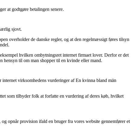
rger at godtgøre betalingen senere.
ærlig sjovt.
pen overholder de danske regler, og at den regelmæssigt føres tilsyn
andel.
ksempel hvilken ombytningsret internet firmaet lover. Derfor er det
en hensyn til om man shopper til en kvinde eller mand.
agter internet virksomhedens vurderinger af En kvinna bland män
tet som tilbyder folk at forfatte en vurdering af deres køb, hvilket
, og opnår provision ifald en bruger fra vores website gennemfører et