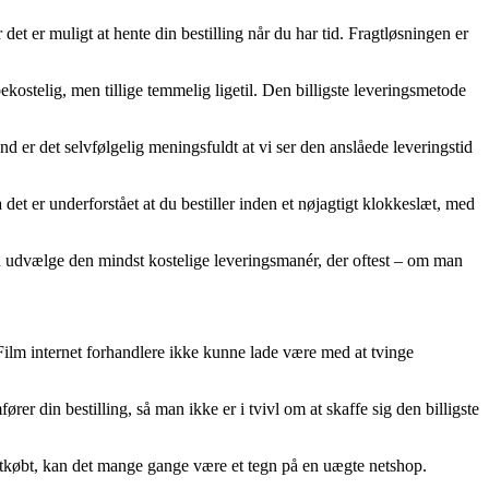
det er muligt at hente din bestilling når du har tid. Fragtløsningen er
ekostelig, men tillige temmelig ligetil. Den billigste leveringsmetode
 er det selvfølgelig meningsfuldt at vi ser den anslåede leveringstid
et er underforstået at du bestiller inden et nøjagtigt klokkeslæt, med
 du udvælge den mindst kostelige leveringsmanér, der oftest – om man
k Film internet forhandlere ikke kunne lade være med at tvinge
r din bestilling, så man ikke er i tvivl om at skaffe sig den billigste
etkøbt, kan det mange gange være et tegn på en uægte netshop.