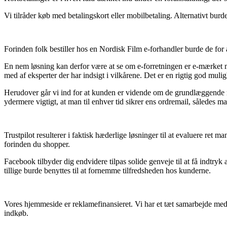
Vi tilråder køb med betalingskort eller mobilbetaling. Alternativt burd
Forinden folk bestiller hos en Nordisk Film e-forhandler burde de for a
En nem løsning kan derfor være at se om e-forretningen er e-mærket m
med af eksperter der har indsigt i vilkårene. Det er en rigtig god mulig
Herudover går vi ind for at kunden er vidende om de grundlæggende re
ydermere vigtigt, at man til enhver tid sikrer ens ordremail, sålede
Trustpilot resulterer i faktisk hæderlige løsninger til at evaluere re
forinden du shopper.
Facebook tilbyder dig endvidere tilpas solide genveje til at få indtryk 
tillige burde benyttes til at fornemme tilfredsheden hos kunderne.
Vores hjemmeside er reklamefinansieret. Vi har et tæt samarbejde med 
indkøb.