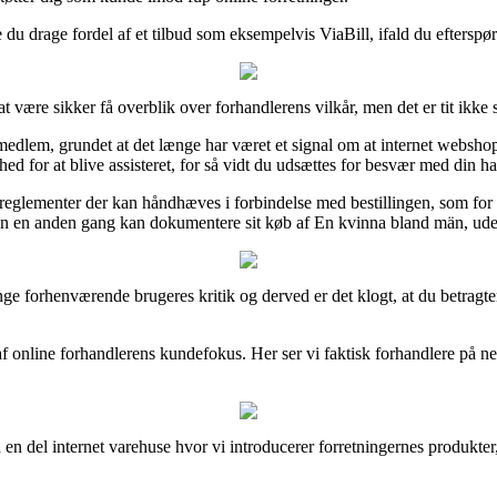
e du drage fordel af et tilbud som eksempelvis ViaBill, ifald du efterspø
t være sikker få overblik over forhandlerens vilkår, men det er tit ikke s
edlem, grundet at det længe har været et signal om at internet webshop
hed for at blive assisteret, for så vidt du udsættes for besvær med din h
glementer der kan håndhæves i forbindelse med bestillingen, som for e
s man en anden gang kan dokumentere sit køb af En kvinna bland män, ud
t mange forhenværende brugeres kritik og derved er det klogt, at du betr
af online forhandlerens kundefokus. Her ser vi faktisk forhandlere på net
en del internet varehuse hvor vi introducerer forretningernes produkter