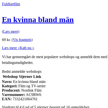
Fuldfartfilm
En kvinna bland män
(Læs mere)
69
kr.
(Vis fragtpris)
Læs mere »
Køb nu »
Vi har gennemgået de mest populære webshops og anmeldt dem med stjern
betalingsmuligheder.
Bedst anmeldte webshops
Webshop
Stjerner
Link
Navn:
En kvinna bland män
Kategori:
Film og TV-serier
Producent:
Nordisk Film
Varenummer:
AC9RW6
EAN:
7332421064761
Vurderet til
4.6
ud af 5 stjerner baseret på
16
anmeldelser