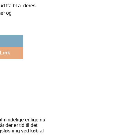
 fra bl.a. deres
mer og
Link
lmindelige er lige nu
der er tid til det.
gsløsning ved køb af