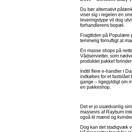
Du bør alternativt påtænk
viser sig i regelen en s
leveringstype vil dog ut
forhandlerens bopæl.
Fragttiden på Populære pr
temmelig fornuftigt at m
En masse shops på nettet
Vådservietter, som nødven
produktet pakket forinden 
Indtil flere e-handler i 
indkøbes for et fastslåe
gange – ligegyldigt om ma
en pakkeshop.
Det er jo usædvanlig simpe
massevis af Rayburn inter
også til mænd og kvinder
Dog kan det stadigvæk væ