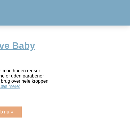
ive Baby
de mod huden renser
rne er uden parabener
l brug over hele kroppen
Læs mere)
b nu »