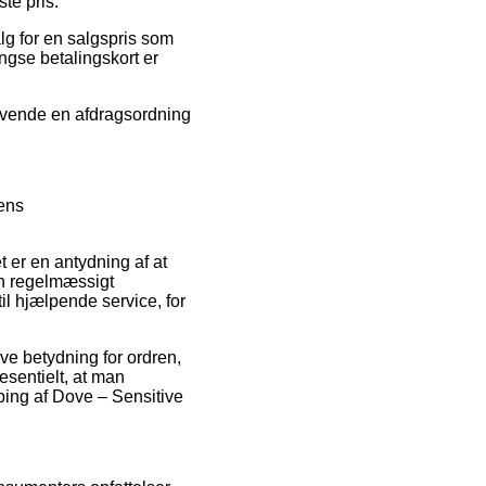
ste pris.
alg for en salgspris som
ngse betalingskort er
anvende en afdragsordning
dens
t er en antydning af at
en regelmæssigt
il hjælpende service, for
ve betydning for ordren,
esentielt, at man
ing af Dove – Sensitive