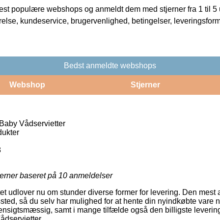
t populære webshops og anmeldt dem med stjerner fra 1 til 5 ud
rrelse, kundeservice, brugervenlighed, betingelser, leveringsfor
Bedst anmeldte webshops
Webshop
Stjerner
Baby Vådservietter
ukter
8
jerner baseret på
10
anmeldelser
et udlover nu om stunder diverse former for levering. Den mest a
ssted, så du selv har mulighed for at hente din nyindkøbte vare når 
ensigtsmæssig, samt i mange tilfælde også den billigste leverin
dservietter.