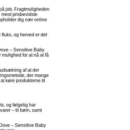
r på job. Fragtmuligheden
n mest prisbevidste
opholder dig nær online
 fluks, og herved er det
 Dove – Sensitive Baby
 mulighed for at nå at få
rudsætning af at der
veringsmetode, der mange
at køre produkterne til
ts, og følgelig har
arer – til børn, samt
å Dove – Sensitive Baby