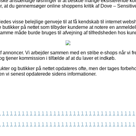
anske anstændige løsninger til at beskue mange eksisterende ko
 for, at du gennemsøger online shoppens kritik af Dove – Sensiti
edes visse belejlige genveje til at få kendskab til internet we
butikker på nettet som tilbyder kunderne at notere en anmeldel
amme måde burde bruges til afvejning af tilfredsheden hos kun
f annoncer. Vi arbejder sammen med en stribe e-shops når vi f
g tjener kommission i tilfælde af at du laver et indkøb.
ter og butikker på nettet opdateres ofte, men der tages forbehol
en vi senest opdaterede sidens informationer.
1
1
1
1
1
1
1
1
1
1
1
1
1
1
1
1
1
1
1
1
1
1
1
1
1
1
1
1
1
1
1
1
1
1
1
1
1
1
1
1
1
1
1
1
1
1
1
1
1
1
1
1
1
1
1
1
1
1
1
1
1
1
1
1
1
1
1
1
1
1