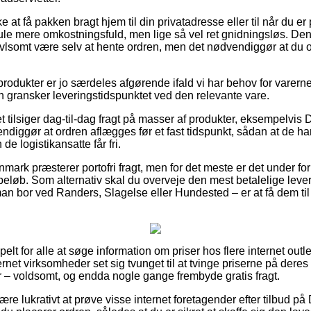
e at få pakken bragt hjem til din privatadresse eller til når du e
mule mere omkostningsfuld, men lige så vel ret gnidningsløs. De
vivlsomt være selv at hente ordren, men det nødvendiggør at du 
odukter er jo særdeles afgørende ifald vi har behov for varerne
an gransker leveringstidspunktet ved den relevante vare.
 tilsiger dag-til-dag fragt på masser af produkter, eksempelvis
diggør at ordren aflægges før et fast tidspunkt, sådan at de har
de logistikansatte får fri.
Danmark præsterer portofri fragt, men for det meste er det under fo
t beløb. Som alternativ skal du overveje den mest betalelige le
n bor ved Randers, Slagelse eller Hundested – er at få dem til 
lt for alle at søge information om priser hos flere internet outle
net virksomheder set sig tvunget til at tvinge priserne på deres v
 – voldsomt, og endda nogle gange frembyde gratis fragt.
re lukrativt at prøve visse internet foretagender efter tilbud p