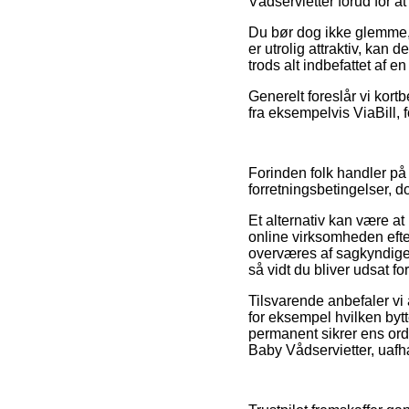
Vådservietter forud for at
Du bør dog ikke glemme, a
er utrolig attraktiv, ka
trods alt indbefattet af 
Generelt foreslår vi kor
fra eksempelvis ViaBill, 
Forinden folk handler på
forretningsbetingelser, d
Et alternativ kan være at 
online virksomheden efte
overværes af sagkyndige s
så vidt du bliver udsat f
Tilsvarende anbefaler vi
for eksempel hvilken bytt
permanent sikrer ens or
Baby Vådservietter, uafh