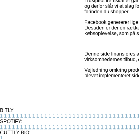
Trustpilot fremskaffer g
og derfor slår vi et slag
forinden du shopper.
Facebook genererer ligel
Desuden er der en række 
købsoplevelse, som på s
Denne side finansieres a
virksomhedernes tilbud, o
Vejledning omkring produk
blevet implementeret sid
BITLY:
1
1
1
1
1
1
1
1
1
1
1
1
1
1
1
1
1
1
1
1
1
1
1
1
1
1
1
1
1
1
1
1
1
1
SPOTIFY:
1
1
1
1
1
1
1
1
1
1
1
1
1
1
1
1
1
1
1
1
1
1
1
1
1
1
1
1
1
1
1
1
1
1
CUTTLY BIO:
1