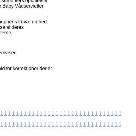
nsumenters opfattelser
ve Baby Vådservietter
bshoppens troværdighed.
se af deres
derne.
remviser
d for korrektioner der er
1
1
1
1
1
1
1
1
1
1
1
1
1
1
1
1
1
1
1
1
1
1
1
1
1
1
1
1
1
1
1
1
1
1
1
1
1
1
1
1
1
1
1
1
1
1
1
1
1
1
1
1
1
1
1
1
1
1
1
1
1
1