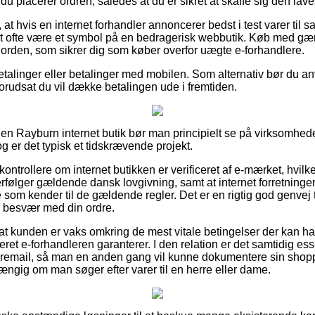
 du placerer ordren, således at du er sikret at skaffe sig den lave
t hvis en internet forhandler annoncerer bedst i test varer til s
n det ofte være et symbol på en bedragerisk webbutik. Køb med gæ
en orden, som sikrer dig som køber overfor uægte e-forhandlere.
tbetalinger eller betalinger med mobilen. Som alternativ bør du 
forudsat du vil dække betalingen ude i fremtiden.
 en Rayburn internet butik bør man principielt se på virksomhe
og er det typisk et tidskrævende projekt.
kontrollere om internet butikken er verificeret af e-mærket, hvilke
rfølger gældende dansk lovgivning, samt at internet forretning
om kender til de gældende regler. Det er en rigtig god genvej t
or besvær med din ordre.
 at kunden er vaks omkring de mest vitale betingelser der kan ha
eret e-forhandleren garanterer. I den relation er det samtidig ess
dremail, så man en anden gang vil kunne dokumentere sin shopp
ængig om man søger efter varer til en herre eller dame.