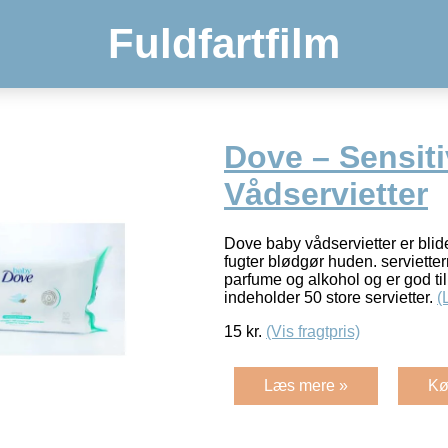
Fuldfartfilm
Dove – Sensit
Vådservietter
Dove baby vådservietter er bli
fugter blødgør huden. serviette
parfume og alkohol og er god ti
indeholder 50 store servietter.
(
15
kr.
(Vis fragtpris)
Læs mere »
Kø