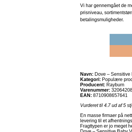
Vi har gennemgået de mes
prisniveau, sortimentstø
betalingsmuligheder.
Navn:
Dove – Sensitive 
Kategori:
Populære prod
Producent:
Rayburn
Varenummer:
3206420
EAN:
8710908657641
Vurderet til
4.7
ud af 5 st
En masse firmaer på nett
levering til et afhentning
Fragttypen er jo meget h
Dove – Sensitive Baby Vå