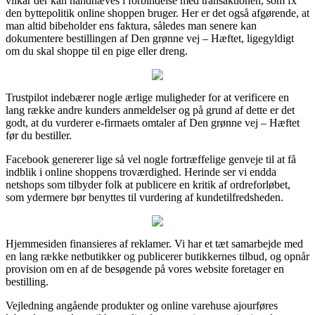
vilkår der kan håndhæves i forbindelse med transaktionen, som fx
den byttepolitik online shoppen bruger. Her er det også afgørende, at
man altid bibeholder ens faktura, således man senere kan
dokumentere bestillingen af Den grønne vej – Hæftet, ligegyldigt
om du skal shoppe til en pige eller dreng.
Trustpilot indebærer nogle ærlige muligheder for at verificere en
lang række andre kunders anmeldelser og på grund af dette er det
godt, at du vurderer e-firmaets omtaler af Den grønne vej – Hæftet
før du bestiller.
Facebook genererer lige så vel nogle fortræffelige genveje til at få
indblik i online shoppens troværdighed. Herinde ser vi endda
netshops som tilbyder folk at publicere en kritik af ordreforløbet,
som ydermere bør benyttes til vurdering af kundetilfredsheden.
Hjemmesiden finansieres af reklamer. Vi har et tæt samarbejde med
en lang række netbutikker og publicerer butikkernes tilbud, og opnår
provision om en af de besøgende på vores website foretager en
bestilling.
Vejledning angående produkter og online varehuse ajourføres