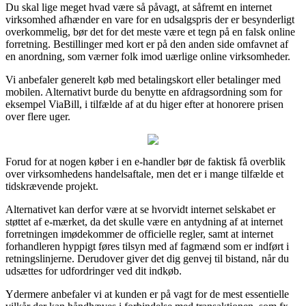
Du skal lige meget hvad være så påvagt, at såfremt en internet
virksomhed afhænder en vare for en udsalgspris der er besynderligt
overkommelig, bør det for det meste være et tegn på en falsk online
forretning. Bestillinger med kort er på den anden side omfavnet af
en anordning, som værner folk imod uærlige online virksomheder.
Vi anbefaler generelt køb med betalingskort eller betalinger med
mobilen. Alternativt burde du benytte en afdragsordning som for
eksempel ViaBill, i tilfælde af at du higer efter at honorere prisen
over flere uger.
Forud for at nogen køber i en e-handler bør de faktisk få overblik
over virksomhedens handelsaftale, men det er i mange tilfælde et
tidskrævende projekt.
Alternativet kan derfor være at se hvorvidt internet selskabet er
støttet af e-mærket, da det skulle være en antydning af at internet
forretningen imødekommer de officielle regler, samt at internet
forhandleren hyppigt føres tilsyn med af fagmænd som er indført i
retningslinjerne. Derudover giver det dig genvej til bistand, når du
udsættes for udfordringer ved dit indkøb.
Ydermere anbefaler vi at kunden er på vagt for de mest essentielle