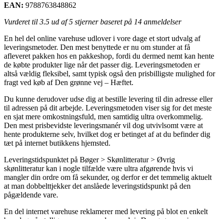
EAN:
9788763848862
Vurderet til
3.5
ud af 5 stjerner baseret på
14
anmeldelser
En hel del online varehuse udlover i vore dage et stort udvalg af
leveringsmetoder. Den mest benyttede er nu om stunder at få
afleveret pakken hos en pakkeshop, fordi du dermed nemt kan hente
de købte produkter lige når det passer dig. Leveringsmetoden er
altså vældig fleksibel, samt typisk også den prisbilligste mulighed for
fragt ved køb af Den grønne vej – Hæftet.
Du kunne derudover udse dig at bestille levering til din adresse eller
til adressen på dit arbejde. Leveringsmetoden viser sig for det meste
en sjat mere omkostningsfuld, men samtidig ultra overkommelig.
Den mest prisbevidste leveringsmanér vil dog utvivlsomt være at
hente produkterne selv, hvilket dog er betinget af at du befinder dig
tæt på internet butikkens hjemsted.
Leveringstidspunktet på Bøger > Skønlitteratur > Øvrig
skønlitteratur kan i nogle tilfælde være ultra afgørende hvis vi
mangler din ordre om få sekunder, og derfor er det temmelig aktuelt
at man dobbelttjekker det anslåede leveringstidspunkt på den
pågældende vare.
En del internet varehuse reklamerer med levering på blot en enkelt