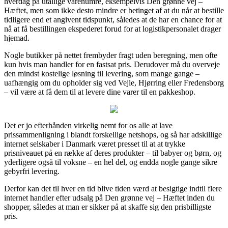
hverdag på utallige varenumre, eksempelvis Den grønne vej –
Hæftet, men som ikke desto mindre er betinget af at du når at bestille
tidligere end et angivent tidspunkt, således at de har en chance for at
nå at få bestillingen ekspederet forud for at logistikpersonalet drager
hjemad.
Nogle butikker på nettet frembyder fragt uden beregning, men ofte
kun hvis man handler for en fastsat pris. Derudover må du overveje
den mindst kostelige løsning til levering, som mange gange –
uafhængig om du opholder sig ved Vejle, Hjørring eller Fredensborg
– vil være at få dem til at levere dine varer til en pakkeshop.
Det er jo efterhånden virkelig nemt for os alle at lave
prissammenligning i blandt forskellige netshops, og så har adskillige
internet selskaber i Danmark været presset til at at trykke
prisniveauet på en række af deres produkter – til babyer og børn, og
yderligere også til voksne – en hel del, og endda nogle gange sikre
gebyrfri levering.
Derfor kan det til hver en tid blive tiden værd at besigtige indtil flere
internet handler efter udsalg på Den grønne vej – Hæftet inden du
shopper, således at man er sikker på at skaffe sig den prisbilligste
pris.