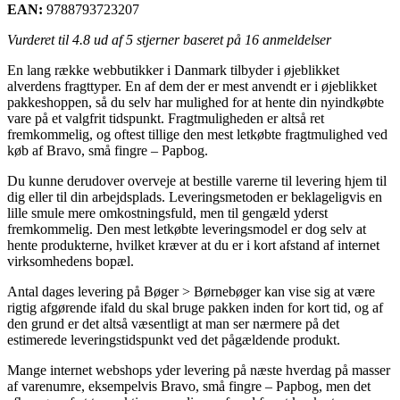
EAN:
9788793723207
Vurderet til
4.8
ud af 5 stjerner baseret på
16
anmeldelser
En lang række webbutikker i Danmark tilbyder i øjeblikket
alverdens fragttyper. En af dem der er mest anvendt er i øjeblikket
pakkeshoppen, så du selv har mulighed for at hente din nyindkøbte
vare på et valgfrit tidspunkt. Fragtmuligheden er altså ret
fremkommelig, og oftest tillige den mest letkøbte fragtmulighed ved
køb af Bravo, små fingre – Papbog.
Du kunne derudover overveje at bestille varerne til levering hjem til
dig eller til din arbejdsplads. Leveringsmetoden er beklageligvis en
lille smule mere omkostningsfuld, men til gengæld yderst
fremkommelig. Den mest letkøbte leveringsmodel er dog selv at
hente produkterne, hvilket kræver at du er i kort afstand af internet
virksomhedens bopæl.
Antal dages levering på Bøger > Børnebøger kan vise sig at være
rigtig afgørende ifald du skal bruge pakken inden for kort tid, og af
den grund er det altså væsentligt at man ser nærmere på det
estimerede leveringstidspunkt ved det pågældende produkt.
Mange internet webshops yder levering på næste hverdag på masser
af varenumre, eksempelvis Bravo, små fingre – Papbog, men det