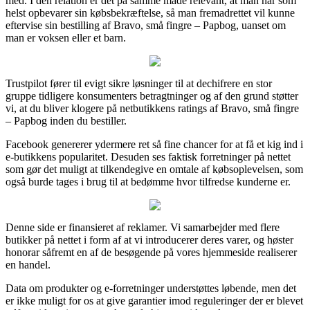
med. I den relation er det på samme måde relevant, at man når som
helst opbevarer sin købsbekræftelse, så man fremadrettet vil kunne
eftervise sin bestilling af Bravo, små fingre – Papbog, uanset om
man er voksen eller et barn.
Trustpilot fører til evigt sikre løsninger til at dechifrere en stor
gruppe tidligere konsumenters betragtninger og af den grund støtter
vi, at du bliver klogere på netbutikkens ratings af Bravo, små fingre
– Papbog inden du bestiller.
Facebook genererer ydermere ret så fine chancer for at få et kig ind i
e-butikkens popularitet. Desuden ses faktisk forretninger på nettet
som gør det muligt at tilkendegive en omtale af købsoplevelsen, som
også burde tages i brug til at bedømme hvor tilfredse kunderne er.
Denne side er finansieret af reklamer. Vi samarbejder med flere
butikker på nettet i form af at vi introducerer deres varer, og høster
honorar såfremt en af de besøgende på vores hjemmeside realiserer
en handel.
Data om produkter og e-forretninger understøttes løbende, men det
er ikke muligt for os at give garantier imod reguleringer der er blevet