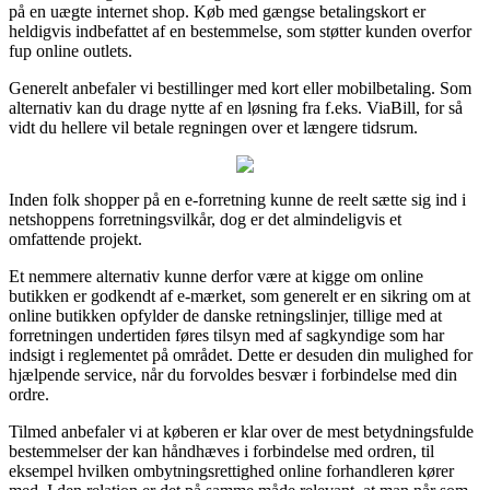
på en uægte internet shop. Køb med gængse betalingskort er
heldigvis indbefattet af en bestemmelse, som støtter kunden overfor
fup online outlets.
Generelt anbefaler vi bestillinger med kort eller mobilbetaling. Som
alternativ kan du drage nytte af en løsning fra f.eks. ViaBill, for så
vidt du hellere vil betale regningen over et længere tidsrum.
Inden folk shopper på en e-forretning kunne de reelt sætte sig ind i
netshoppens forretningsvilkår, dog er det almindeligvis et
omfattende projekt.
Et nemmere alternativ kunne derfor være at kigge om online
butikken er godkendt af e-mærket, som generelt er en sikring om at
online butikken opfylder de danske retningslinjer, tillige med at
forretningen undertiden føres tilsyn med af sagkyndige som har
indsigt i reglementet på området. Dette er desuden din mulighed for
hjælpende service, når du forvoldes besvær i forbindelse med din
ordre.
Tilmed anbefaler vi at køberen er klar over de mest betydningsfulde
bestemmelser der kan håndhæves i forbindelse med ordren, til
eksempel hvilken ombytningsrettighed online forhandleren kører