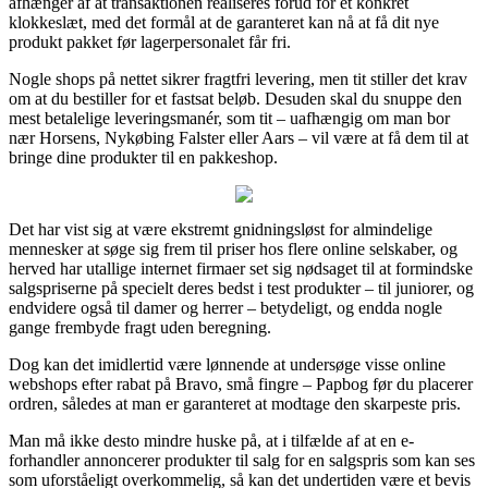
afhænger af at transaktionen realiseres forud for et konkret
klokkeslæt, med det formål at de garanteret kan nå at få dit nye
produkt pakket før lagerpersonalet får fri.
Nogle shops på nettet sikrer fragtfri levering, men tit stiller det krav
om at du bestiller for et fastsat beløb. Desuden skal du snuppe den
mest betalelige leveringsmanér, som tit – uafhængig om man bor
nær Horsens, Nykøbing Falster eller Aars – vil være at få dem til at
bringe dine produkter til en pakkeshop.
Det har vist sig at være ekstremt gnidningsløst for almindelige
mennesker at søge sig frem til priser hos flere online selskaber, og
herved har utallige internet firmaer set sig nødsaget til at formindske
salgspriserne på specielt deres bedst i test produkter – til juniorer, og
endvidere også til damer og herrer – betydeligt, og endda nogle
gange frembyde fragt uden beregning.
Dog kan det imidlertid være lønnende at undersøge visse online
webshops efter rabat på Bravo, små fingre – Papbog før du placerer
ordren, således at man er garanteret at modtage den skarpeste pris.
Man må ikke desto mindre huske på, at i tilfælde af at en e-
forhandler annoncerer produkter til salg for en salgspris som kan ses
som uforståeligt overkommelig, så kan det undertiden være et bevis