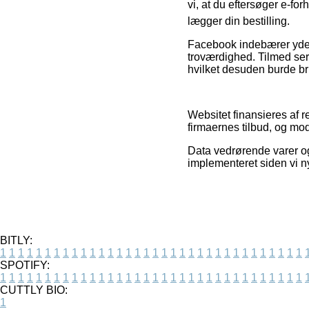
vi, at du eftersøger e-fo
lægger din bestilling.
Facebook indebærer yder
troværdighed. Tilmed ser 
hvilket desuden burde br
Websitet finansieres af r
firmaernes tilbud, og mo
Data vedrørende varer og 
implementeret siden vi n
BITLY:
1
1
1
1
1
1
1
1
1
1
1
1
1
1
1
1
1
1
1
1
1
1
1
1
1
1
1
1
1
1
1
1
1
1
SPOTIFY:
1
1
1
1
1
1
1
1
1
1
1
1
1
1
1
1
1
1
1
1
1
1
1
1
1
1
1
1
1
1
1
1
1
1
CUTTLY BIO:
1