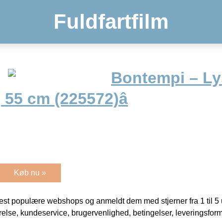
Fuldfartfilm
Bontempi – Ly
, 55 cm (225572)â
Køb nu »
t populære webshops og anmeldt dem med stjerner fra 1 til 5 ud
rrelse, kundeservice, brugervenlighed, betingelser, leveringsfor