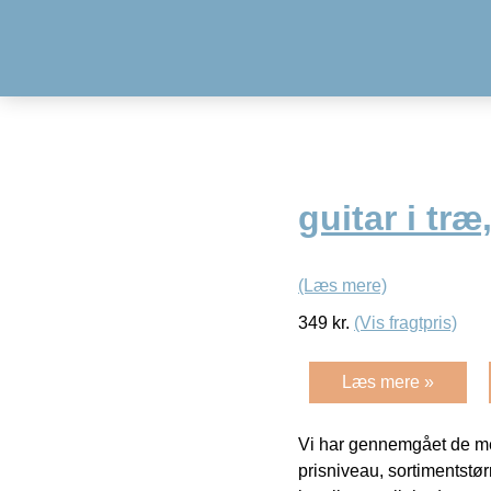
guitar i træ
(Læs mere)
349
kr.
(Vis fragtpris)
Læs mere »
Vi har gennemgået de mes
prisniveau, sortimentstø