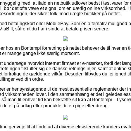
hyggelig med, at ifald en netbutik udlover bedst i test varer for
 bør det ofte være et signal om en uærlig online virksomhed. Ha
sesordningen, der sikrer folk imod uægte butikker på nettet.
 med betalingskort eller MobilePay. Som en alternativ mulighed b
ViaBill, såfremt du har i sinde at betale prisen senere.
r hos en Bontempi forretning på nettet behøver de til hver en t
et er mange gange ikke særlig morsomt.
t undersøge hvorvidt internet firmaet er e-mærket, fordi det læ
rretningen tilslutter sig de danske retningslinjer, samt at online
ortrolige de gældende vilkår. Desuden tilbydes du lejlighed til 
illinger ved din ordre.
køber er hensynstagende til de mest essentielle reglementer der in
ghed virksomheden lover. I den sammenhæng er det ligeledes esse
så man til enhver tid kan bekræfte sit køb af Bontempi – Lyserød
m du er på udkig efter produkter til en pige eller dreng.
 fine genveje til at finde ud af diverse eksisterende kunders eval