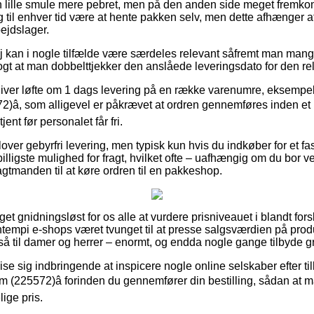
n lille smule mere pebret, men på den anden side meget fremkom
dog til enhver tid være at hente pakken selv, men dette afhænger a
bejdslager.
 kan i nogle tilfælde være særdeles relevant såfremt man mangl
logt at man dobbelttjekker den anslåede leveringsdato for den re
giver løfte om 1 dags levering på en række varenumre, eksempe
72)â, som alligevel er påkrævet at ordren gennemføres inden et 
ent før personalet får fri.
lover gebyrfri levering, men typisk kun hvis du indkøber for et f
ligste mulighed for fragt, hvilket ofte – uafhængig om du bor ve
ragtmanden til at køre ordren til en pakkeshop.
et gnidningsløst for os alle at vurdere prisniveauet i blandt fors
ntempi e-shops været tvunget til at presse salgsværdien på produ
å til damer og herrer – enormt, og endda nogle gange tilbyde gra
e sig indbringende at inspicere nogle online selskaber efter t
cm (225572)â forinden du gennemfører din bestilling, sådan at m
ige pris.