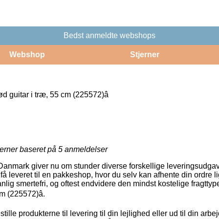
Bedst anmeldte webshops
Webshop
Stjerner
 guitar i træ, 55 cm (225572)â
jerner baseret på
5
anmeldelser
Danmark giver nu om stunder diverse forskellige leveringsudgav
å leveret til en pakkeshop, hvor du selv kan afhente din ordre li
lig smertefri, og oftest endvidere den mindst kostelige fragtty
m (225572)â.
stille produkterne til levering til din lejlighed eller ud til din a