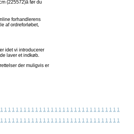
m (225572)â før du
nline forhandlerens
le af ordreforløbet,
r idet vi introducerer
de laver et indkøb.
ettelser der muligvis er
1
1
1
1
1
1
1
1
1
1
1
1
1
1
1
1
1
1
1
1
1
1
1
1
1
1
1
1
1
1
1
1
1
1
1
1
1
1
1
1
1
1
1
1
1
1
1
1
1
1
1
1
1
1
1
1
1
1
1
1
1
1