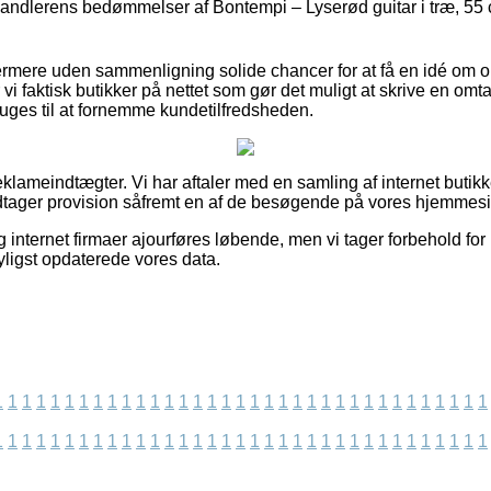
rhandlerens bedømmelser af Bontempi – Lyserød guitar i træ, 55 c
mere uden sammenligning solide chancer for at få en idé om o
vi faktisk butikker på nettet som gør det muligt at skrive en omta
uges til at fornemme kundetilfredsheden.
eklameindtægter. Vi har aftaler med en samling af internet butikke
dtager provision såfremt en af de besøgende på vores hjemmesi
internet firmaer ajourføres løbende, men vi tager forbehold for r
yligst opdaterede vores data.
1
1
1
1
1
1
1
1
1
1
1
1
1
1
1
1
1
1
1
1
1
1
1
1
1
1
1
1
1
1
1
1
1
1
1
1
1
1
1
1
1
1
1
1
1
1
1
1
1
1
1
1
1
1
1
1
1
1
1
1
1
1
1
1
1
1
1
1
1
1