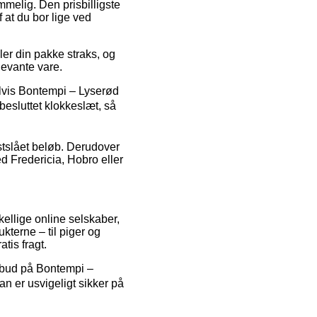
melig. Den prisbilligste
f at du bor lige ved
er din pakke straks, og
levante vare.
lvis Bontempi – Lyserød
besluttet klokkeslæt, så
astslået beløb. Derudover
d Fredericia, Hobro eller
kellige online selskaber,
kterne – til piger og
tis fragt.
ilbud på Bontempi –
an er usvigeligt sikker på