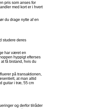
 en pris som anses for
ndler med kort er i hvert
ør du drage nytte af en
id studere deres
nge har været en
 shoppen hyppigt efterses
at få bistand, hvis du
fluerer på transaktionen,
sentielt, at man altid
 guitar i træ, 55 cm
ueringer og derfor tilråder