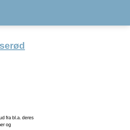
serød
 fra bl.a. deres
mer og