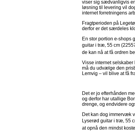
viser sig sædvanligvis e
løsning til levering vil 
internet forretningens ar
Fragtperioden på Legetøj
derfor er det særdeles k
En stor portion e-shops 
guitar i træ, 55 cm (2255
de kan nå at få ordren betj
Visse internet selskaber 
må du udvælge den prisbil
Lemvig – vil blive at få f
Det er jo efterhånden meg
og derfor har utallige Bo
drenge, og endvidere ogs
Det kan dog immervæk vis
Lyserød guitar i træ, 55 
at opnå den mindst kostel