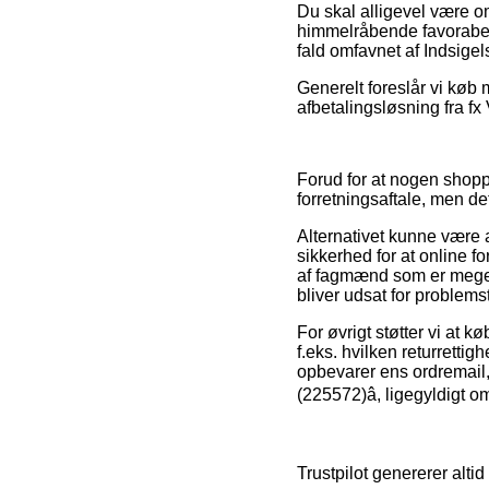
Du skal alligevel være om
himmelråbende favorabel,
fald omfavnet af Indsigel
Generelt foreslår vi køb
afbetalingsløsning fra fx 
Forud for at nogen shoppe
forretningsaftale, men d
Alternativet kunne være a
sikkerhed for at online fo
af fagmænd som er meget f
bliver udsat for problemst
For øvrigt støtter vi at 
f.eks. hvilken returretti
opbevarer ens ordremail, 
(225572)â, ligegyldigt o
Trustpilot genererer altid