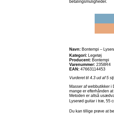
betalingsmuligheder.
Navn:
Bontempi – Lyserød
Kategori:
Legetøj
Producent:
Bontempi
Varenummer:
2358R4
EAN:
47663114453
Vurderet til
4.3
ud af 5 st
Masser af webbutikker i 
mange er efterhånden at f
Metoden er altså usædvan
Lyserød guitar i træ, 55 c
Du kan tillige prøve at be