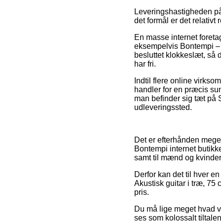
Leveringshastigheden på
det formål er det relativ
En masse internet foreta
eksempelvis Bontempi – A
besluttet klokkeslæt, så 
har fri.
Indtil flere online virk
handler for en præcis su
man befinder sig tæt på Si
udleveringssted.
Det er efterhånden meget l
Bontempi internet butikk
samt til mænd og kvinder 
Derfor kan det til hver e
Akustisk guitar i træ, 75
pris.
Du må lige meget hvad væ
ses som kolossalt tiltalen