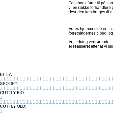
Facebook fører til på sam
vi en række forhandlere p
desuden kan bruges til a
Vores hjemmeside er finan
forretningernes tilbud, o
Vejledning vedrørende til
er realiseret efter at vi
BITLY:
1
1
1
1
1
1
1
1
1
1
1
1
1
1
1
1
1
1
1
1
1
1
1
1
1
1
1
1
1
1
1
1
1
1
SPOTIFY:
1
1
1
1
1
1
1
1
1
1
1
1
1
1
1
1
1
1
1
1
1
1
1
1
1
1
1
1
1
1
1
1
1
1
CUTTLY BIO:
1
1
1
1
1
1
1
1
1
1
1
1
1
1
1
1
1
1
1
1
1
1
1
1
1
1
1
1
1
1
1
1
1
1
1
CUTTLY OLD:
1