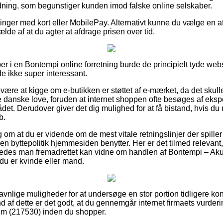
ordning, som begunstiger kunden imod falske online selskaber.
illinger med kort eller MobilePay. Alternativt kunne du vælge en
fælde af at du agter at afdrage prisen over tid.
er i en Bontempi online forretning burde de principielt tyde we
de ikke super interessant.
 være at kigge om e-butikken er støttet af e-mærket, da det skull
danske love, foruden at internet shoppen ofte besøges af ekspert
t. Derudover giver det dig mulighed for at få bistand, hvis du 
b.
ag om at du er vidende om de mest vitale retningslinjer der spille
en byttepolitik hjemmesiden benytter. Her er det tilmed relevant
ledes man fremadrettet kan vidne om handlen af Bontempi – Akust
 du er kvinde eller mand.
gavnlige muligheder for at undersøge en stor portion tidligere k
af dette er det godt, at du gennemgår internet firmaets vurder
5 cm (217530) inden du shopper.