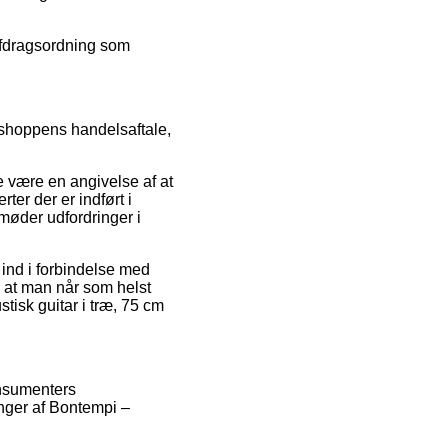
 afdragsordning som
bshoppens handelsaftale,
e være en angivelse af at
er der er indført i
møder udfordringer i
r ind i forbindelse med
, at man når som helst
isk guitar i træ, 75 cm
onsumenters
inger af Bontempi –