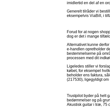
imidlertid en del af en 
Generelt tilråder vi best
eksempelvis ViaBill, i til
Forud for at nogen shopp
dog er det i mange tilfæl
Alternativet kunne derfor
e-handlen opretholder de 
bestemmelserne på område
processen med dit indkø
Ligeledes stiller vi forsl
købet, for eksempel hvilk
beholder ens faktura, så
(217530), ligegyldigt om
Trustpilot byder på helt 
bedømmelser og på grund 
Akustisk guitar i træ, 7