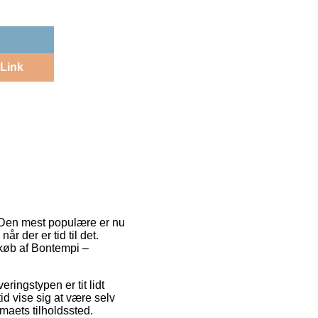
Link
. Den mest populære er nu
år der er tid til det.
 køb af Bontempi –
eringstypen er tit lidt
id vise sig at være selv
rmaets tilholdssted.