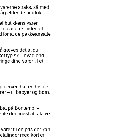
varerne straks, så med
t pågældende produkt.
f butikkens varer,
en placeres inden et
ud for at de pakkeansatte
påkræves det at du
ket typisk – hvad end
inge dine varer til et
 og derved har en hel del
er – til babyer og børn,
 rabat på Bontempi –
hente den mest attraktive
rer til en pris der kan
Betalinger med kort er