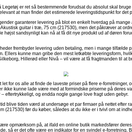
 Legetøj er ret så bestemmende forudsat du absolut skal bruge 
t relevant at man finder det estimerede leveringstidspunkt for de
gender garanterer levering på blot en enkelt hverdag på mange a
kustisk guitar i træ, 75 cm (217530), men det påkræver at ordr
de højst sandsynligt kan nå at få dit nye produkt ud af døren for
somheder frembyder levering uden betaling, men i mange tilfælde 
m. Ellers kunne man gribe den mest letkøbte leveringsform, hvil
lkeborg, Hillerød eller Nivå – vil være at få fragtmanden til at br
et for os alle at finde de laveste priser på flere e-forretninger,
er ikke kunne lade være med at formindske priserne på deres var
– eftertrykkeligt, og endda nogle gange love fragt uden gebyr.
n tid blive tiden værd at undersøge et par firmaer på nettet efter
 cm (217530) før du køber, således at du ikke er i tvivl om at ind
re opmærksom på, at ifald en online butik markedsfører deres va
de, så er det ofte være en indikator for en svindel e-forretning. 