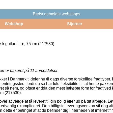
Bedst anmeldte webshops
Webshop
Stjerner
k guitar i træ, 75 cm (217530)
jerner baseret på
11
anmeldelser
er i Danmark tildeler nu til dags diverse forskellige fragttyper
entningssted, fordi du så har fuld fleksibilitet til at hente pakken n
et så nem, og oftest endda den mest letkøbte form for fragt ved
 cm (217530).
ver at vælge at få leveret til din bolig eller ud på dit arbejde. Lev
dvanlig ukompliceret. Den billigste leveringsversion vil dog alt
 dette er betinget af at du befinder dig i nærheden af internet fi