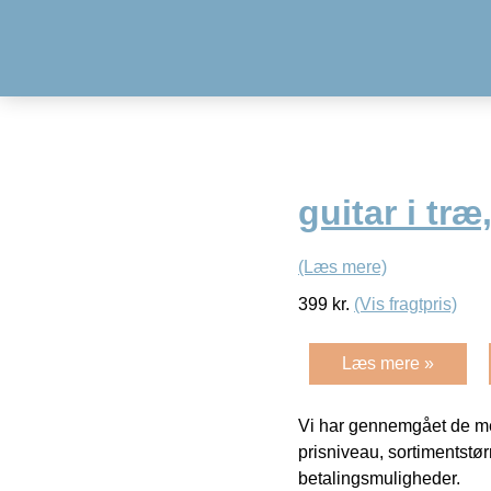
guitar i tr
(Læs mere)
399
kr.
(Vis fragtpris)
Læs mere »
Vi har gennemgået de mes
prisniveau, sortimentstø
betalingsmuligheder.