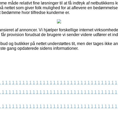
me måde relativt fine løsninger til at få indtryk af netbutikken
å nettet som giver folk mulighed for at aflevere en bedømmelse a
t bedømme hvor tilfredse kunderne er.
sieret af annoncer. Vi hjælper forskellige internet virksomhede
g får provision forudsat de brugere vi sender videre udfører et in
bud og butikker på nettet understøttes tit, men der tages ikke an
 sidste gang opdaterede sidens informationer.
1
1
1
1
1
1
1
1
1
1
1
1
1
1
1
1
1
1
1
1
1
1
1
1
1
1
1
1
1
1
1
1
1
1
1
1
1
1
1
1
1
1
1
1
1
1
1
1
1
1
1
1
1
1
1
1
1
1
1
1
1
1
1
1
1
1
1
1
1
1
1
1
1
1
1
1
1
1
1
1
1
1
1
1
1
1
1
1
1
1
1
1
1
1
1
1
1
1
1
1
1
1
1
1
1