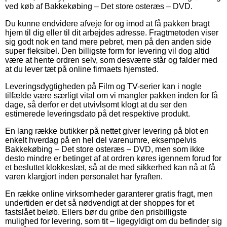
ved køb af Bakkekøbing – Det store osteræs – DVD.
Du kunne endvidere afveje for og imod at få pakken bragt
hjem til dig eller til dit arbejdes adresse. Fragtmetoden viser
sig godt nok en tand mere pebret, men på den anden side
super fleksibel. Den billigste form for levering vil dog altid
være at hente ordren selv, som desværre står og falder med
at du lever tæt på online firmaets hjemsted.
Leveringsdygtigheden på Film og TV-serier kan i nogle
tilfælde være særligt vital om vi mangler pakken inden for få
dage, så derfor er det utvivlsomt klogt at du ser den
estimerede leveringsdato på det respektive produkt.
En lang række butikker på nettet giver levering på blot en
enkelt hverdag på en hel del varenumre, eksempelvis
Bakkekøbing – Det store osteræs – DVD, men som ikke
desto mindre er betinget af at ordren køres igennem forud for
et besluttet klokkeslæt, så at de med sikkerhed kan nå at få
varen klargjort inden personalet har fyraften.
En række online virksomheder garanterer gratis fragt, men
undertiden er det så nødvendigt at der shoppes for et
fastslået beløb. Ellers bør du gribe den prisbilligste
mulighed for levering, som tit – ligegyldigt om du befinder sig