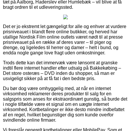
tæt på Aalborg, Haderslev eller Humlebæk – vil blive at få
bragt ordren til et udleveringssted.
Det er jo ekstremt let gængeligt for alle og enhver at vurdere
prisniveauet i blandt flere online butikker, og herved har
utallige Nordisk Film online outlets været nødt til at presse
prisniveauet på en række af deres varer – til piger og
drenge, og ligeledes til herrer og damer – helt i bund, og
endda nogle gange love fragt uden omkostninger.
Trods dette kan det immervæk være lønsomt at granske
indtil flere internet handler efter udsalg på Bakkekøbing –
Det store osteræs – DVD inden du shopper, så man er
usvigeligt sikker på at få fat i den bedste pris.
Du bør dog være omhyggelig med, at når en internet
virksomhed reklamerer deres produkter til salg for en
salgspris som anses for ekstraordinært gunstig, så burde det
i nogle tilfælde være et signal om en uægte internet
virksomhed. Kortbetalinger er ikke desto mindre indbefattet
af en regel, hvilket begunstiger dig som kunde overfor
svindlende online firmaer.
Vi foreslår generelt kortbetalinger eller MobilePay. Som et