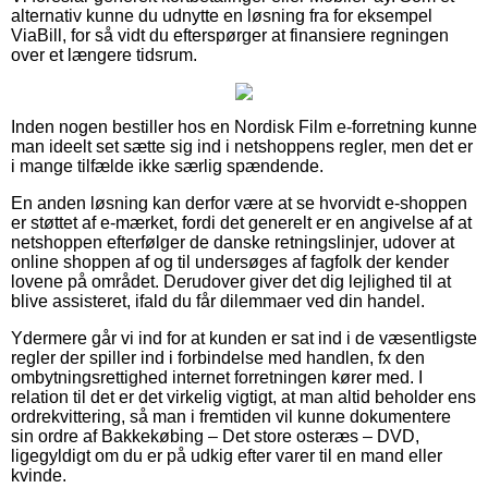
alternativ kunne du udnytte en løsning fra for eksempel
ViaBill, for så vidt du efterspørger at finansiere regningen
over et længere tidsrum.
Inden nogen bestiller hos en Nordisk Film e-forretning kunne
man ideelt set sætte sig ind i netshoppens regler, men det er
i mange tilfælde ikke særlig spændende.
En anden løsning kan derfor være at se hvorvidt e-shoppen
er støttet af e-mærket, fordi det generelt er en angivelse af at
netshoppen efterfølger de danske retningslinjer, udover at
online shoppen af og til undersøges af fagfolk der kender
lovene på området. Derudover giver det dig lejlighed til at
blive assisteret, ifald du får dilemmaer ved din handel.
Ydermere går vi ind for at kunden er sat ind i de væsentligste
regler der spiller ind i forbindelse med handlen, fx den
ombytningsrettighed internet forretningen kører med. I
relation til det er det virkelig vigtigt, at man altid beholder ens
ordrekvittering, så man i fremtiden vil kunne dokumentere
sin ordre af Bakkekøbing – Det store osteræs – DVD,
ligegyldigt om du er på udkig efter varer til en mand eller
kvinde.