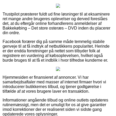
Trustpilot præsterer fuldt ud fine løsninger til at eksaminere
ret mange andre brugeres oplevelser og derved foreslåes
det, at du eftergår online forhandlerens anmeldelser af
Bakkekøbing – Det store osteræs – DVD inden du placerer
din ordre.
Facebook forærer dig på samme måde temmelig stabile
genveje til at få indtryk af netbutikkens popularitet. Herinde
er der endda forretninger på nettet som tilbyder folk at
registrere en vurdering af købsoplevelsen, hvilket også
burde bruges til at få et indblik i hvor tilfredse kunderne er.
Hjemmesiden er finansieret af annoncer. Vi har
samarbejdsaftaler med masser af internet firmaer hvori vi
introducerer butikkernes tilbud, og tjener godtgørelse i
tilfælde af at vores brugere laver en transaktion.
Informationer angående tilbud og online outlets opdateres
rutinemæssigt, men det er umuligt for os at give garantier
imod korrektioner der er realiseret siden vi sidste gang
opdaterede vores oplysninger.