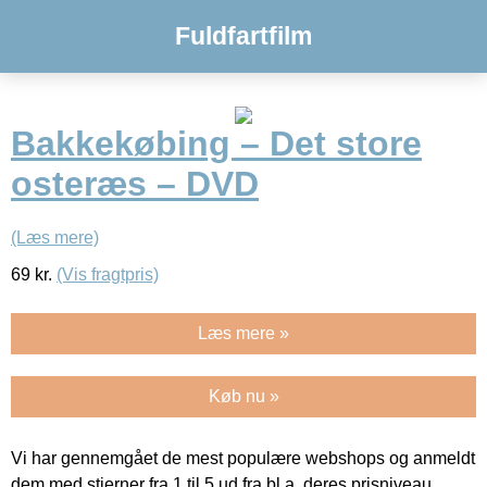
Fuldfartfilm
Bakkekøbing – Det store
osteræs – DVD
(Læs mere)
69
kr.
(Vis fragtpris)
Læs mere »
Køb nu »
Vi har gennemgået de mest populære webshops og anmeldt
dem med stjerner fra 1 til 5 ud fra bl.a. deres prisniveau,