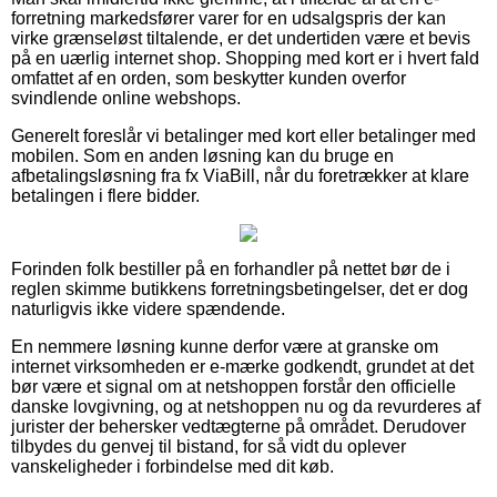
forretning markedsfører varer for en udsalgspris der kan
virke grænseløst tiltalende, er det undertiden være et bevis
på en uærlig internet shop. Shopping med kort er i hvert fald
omfattet af en orden, som beskytter kunden overfor
svindlende online webshops.
Generelt foreslår vi betalinger med kort eller betalinger med
mobilen. Som en anden løsning kan du bruge en
afbetalingsløsning fra fx ViaBill, når du foretrækker at klare
betalingen i flere bidder.
Forinden folk bestiller på en forhandler på nettet bør de i
reglen skimme butikkens forretningsbetingelser, det er dog
naturligvis ikke videre spændende.
En nemmere løsning kunne derfor være at granske om
internet virksomheden er e-mærke godkendt, grundet at det
bør være et signal om at netshoppen forstår den officielle
danske lovgivning, og at netshoppen nu og da revurderes af
jurister der behersker vedtægterne på området. Derudover
tilbydes du genvej til bistand, for så vidt du oplever
vanskeligheder i forbindelse med dit køb.