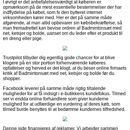
I øvrigt er det anbefalelsesværdigt at køberen er
opmærksom på de mest essentielle bestemmelser der har
indflydelse på købet, som fx den bytteret internet
virksomheden kører med. Her er det på samme måde
afgørende, at man altid opbevarer sin købsbekræftelse, så
man fremadrettet kan bevise ordren af Badmintonsæt med
net, ketsjer og bolde, uanset om du leder efter et produkt til
en dreng eller pige.
Trustpilot tilbyder dig egentlig gode chancer for at blive
klogere på en stor portion forhenværende køberes
opfattelser og herved er det klogt, at du beser online firmaets
kritik af Badmintonsæt med net, ketsjer og bolde før du
shopper.
Facebook leverer på samme måde rigtig tiltalende
muligheder for at få indsigt i e-butikkens kundefokus. Tilmed
ser vi endda online forhandlere som giver kunderne
mulighed for at udfærdige en vurdering af deres køb, som
tilmed burde benyttes til at bedømme kundernes tilfredshed.
Denne side finansieres af reklamer. Vi arbejder sammen