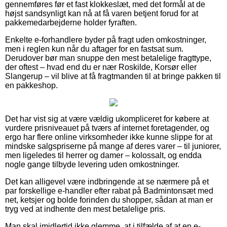
gennemføres før et fast klokkeslæt, med det formål at de
højst sandsynligt kan nå at få varen betjent forud for at
pakkemedarbejderne holder fyraften.
Enkelte e-forhandlere byder på fragt uden omkostninger,
men i reglen kun når du aftager for en fastsat sum.
Derudover bør man snuppe den mest betalelige fragttype,
der oftest – hvad end du er nær Roskilde, Korsør eller
Slangerup – vil blive at få fragtmanden til at bringe pakken til
en pakkeshop.
Det har vist sig at være vældig ukompliceret for købere at
vurdere prisniveauet på tværs af internet foretagender, og
ergo har flere online virksomheder ikke kunne slippe for at
mindske salgspriserne på mange af deres varer – til juniorer,
men ligeledes til herrer og damer – kolossalt, og endda
nogle gange tilbyde levering uden omkostninger.
Det kan alligevel være indbringende at se nærmere på et
par forskellige e-handler efter rabat på Badmintonsæt med
net, ketsjer og bolde forinden du shopper, sådan at man er
tryg ved at indhente den mest betalelige pris.
Man skal imidlertid ikke glemme, at i tilfælde af at en e-