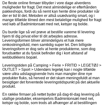
De fleste online firmaer tilbyder i vore dage alverdens
muligheder for fragt. Det mest almindelige er efterhånden
pakkeshops, fordi du så nemt kan hente dine produkter når
der er tid til det. Metoden er altså usædvanlig smart, og i
mange tilfælde tilmed den mest betalelige mulighed for fragt
ved køb af Badmintonsæt med net, ketsjer og bolde.
Du burde lige så vel prøve at bestille varerne til levering
hjem til dig privat eller til dit arbejdes adresse.
Leveringsformen bliver almindeligvis et hak mere
omkostningsfuld, men samtidig super let. Den billigste
leveringsform er dog selv at hente produkterne, som dog
forudsætter at du fysisk befinder dig i kort afstand af
webbutikkens bopæl.
Leveringstiden på Camping > Ferie > FRITID > LEGETØJ >
OUTLET > Sport > Udendørs legetøj kan i nogle tilfælde
være ultra udslagsgivende hvis man mangler dine nye
produkter fluks, så herved er det skam meningsfuldt at man
besigtiger det forventede leveringstidspunkt på det aktuelle
produkt.
En række firmaer på nettet byder på dag-til-dag levering på
utallige produkter, eksempelvis Badmintonsæt med net,
ketsjer og bolde, som trods alt afhænger af at bestillingen