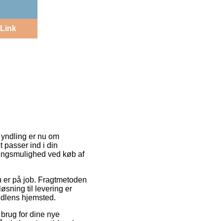
Link
n yndling er nu om
t passer ind i din
eringsmulighed ved køb af
du er på job. Fragtmetoden
sning til levering er
andlens hjemsted.
 brug for dine nye