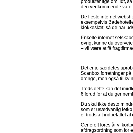
produkter lige om lidt, s
den vedkommende vare.
De fleste internet websh
eksempelvis Badehotellet
klokkeslæt, så de har udsi
Enkelte internet selskaber
øvrigt kunne du overveje 
– vil være at få fragtfirma
Det er jo særdeles uprobl
Scanbox forretninger på n
drenge, men også til kvi
Trods dette kan det imidl
6 forud for at du gennemf
Du skal ikke desto mindre
som er usædvanlig letkøb
er trods alt indbefattet 
Generelt foreslår vi kort
afdragsordning som for ek