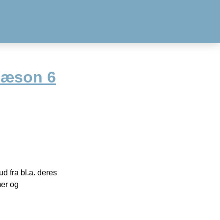
Sæson 6
 fra bl.a. deres
mer og