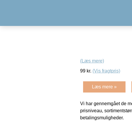
(Læs mere)
99
kr.
(Vis fragtpris)
Læs mere »
Vi har gennemgået de mes
prisniveau, sortimentstø
betalingsmuligheder.