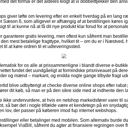
å med det formål er det aldeles klogt at vi dobbelttjekker den ans
ops giver løfte om levering efter en enkelt hverdag på en lang 
 Sæson 6, som alligevel er afhængig af at bestillingen køres ige
gt til at kunne nå at få dit nye produkt klar forud for at personal
 garanterer gratis levering, men oftest kun såfremt man bestiller 
den mest betalelige fragttype, hvilket tit – om du er i Næstved,
et til at køre ordren til et udleveringssted.
ematisk for os alle at prissammenligne i blandt diverse e-butikke
ettet fundet det uundgåeligt at formindske prisniveauet på deres 
nder og mænd – markant, og endda nogle gange tilbyde fragt ud
ertid blive udbytterigt at checke diverse online shops efter rab
ører dit køb, så man er på den sikre side med at indhente den la
 ikke undervurdere, at hvis en netshop markedsfører varer til sa
t, så bør det i nogle tilfælde være et kendetegn på en snydagt
af en lov, der passer på køberen imod fup internet webshops.
bestillinger eller betalinger med mobilen. Som alternativ burde du
sempel ViaBill, såfremt du agter at finansiere regningen over fl