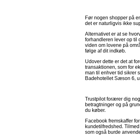
Før nogen shopper på e
det er naturligvis ikke 
Alternativet er at se hvor
forhandleren lever op til
viden om lovene på områd
følge af dit indkøb.
Udover dette er det at fo
transaktionen, som for ek
man til enhver tid sikrer
Badehotellet Sæson 6, ua
Trustpilot forærer dig n
betragtninger og på grun
du køber.
Facebook fremskaffer for ø
kundetilfredshed. Tilmed
som også burde anvendes t