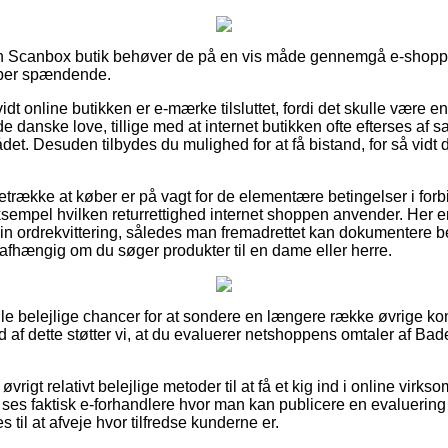
n Scanbox butik behøver de på en vis måde gennemgå e-shopp
super spændende.
vidt online butikken er e-mærke tilsluttet, fordi det skulle være e
 de danske love, tillige med at internet butikken ofte efterses a
et. Desuden tilbydes du mulighed for at få bistand, for så vidt
retrække at køber er på vagt for de elementære betingelser i fo
sempel hvilken returrettighed internet shoppen anvender. Her er 
 sin ordrekvittering, således man fremadrettet kan dokumentere be
fhængig om du søger produkter til en dame eller herre.
ogle belejlige chancer for at sondere en længere række øvrige 
d af dette støtter vi, at du evaluerer netshoppens omtaler af Ba
vrigt relativt belejlige metoder til at få et kig ind i online virk
 ses faktisk e-forhandlere hvor man kan publicere en evaluering
il at afveje hvor tilfredse kunderne er.