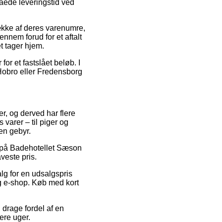
låede leveringstid ved
række af deres varenumre,
nnem forud for et aftalt
et tager hjem.
for et fastslået beløb. I
 Hobro eller Fredensborg
r, og derved har flere
varer – til piger og
en gebyr.
at på Badehotellet Sæson
veste pris.
lg for en udsalgspris
ig e-shop. Køb med kort
 drage fordel af en
ere uger.