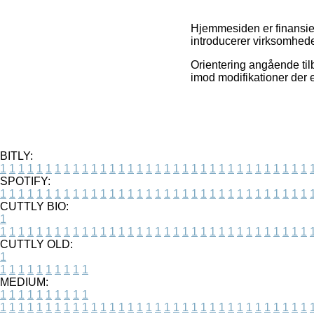
Hjemmesiden er finansier
introducerer virksomhede
Orientering angående til
imod modifikationer der 
BITLY:
1
1
1
1
1
1
1
1
1
1
1
1
1
1
1
1
1
1
1
1
1
1
1
1
1
1
1
1
1
1
1
1
1
1
SPOTIFY:
1
1
1
1
1
1
1
1
1
1
1
1
1
1
1
1
1
1
1
1
1
1
1
1
1
1
1
1
1
1
1
1
1
1
CUTTLY BIO:
1
1
1
1
1
1
1
1
1
1
1
1
1
1
1
1
1
1
1
1
1
1
1
1
1
1
1
1
1
1
1
1
1
1
1
CUTTLY OLD:
1
1
1
1
1
1
1
1
1
1
1
MEDIUM:
1
1
1
1
1
1
1
1
1
1
1
1
1
1
1
1
1
1
1
1
1
1
1
1
1
1
1
1
1
1
1
1
1
1
1
1
1
1
1
1
1
1
1
1