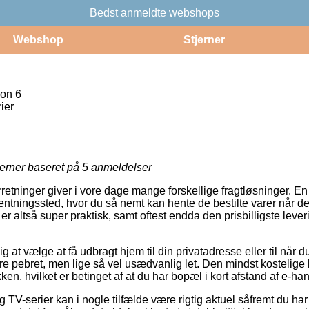
Bedst anmeldte webshops
Webshop
Stjerner
on 6
ier
jerner baseret på
5
anmeldelser
rretninger giver i vore dage mange forskellige fragtløsninger. E
fhentningssted, hvor du så nemt kan hente de bestilte varer når de
r altså super praktisk, samt oftest endda den prisbilligste lev
 at vælge at få udbragt hjem til din privatadresse eller til når 
 pebret, men lige så vel usædvanlig let. Den mindst kostelige lø
ken, hvilket er betinget af at du har bopæl i kort afstand af e-h
 TV-serier kan i nogle tilfælde være rigtig aktuel såfremt du har