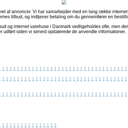
et af annoncer. Vi har samarbejder med en lang række internet o
rnes tilbud, og indtjener betaling om du gennemfører en bestilli
bud og internet varehuse i Danmark vedligeholdes ofte, men der 
er udført siden vi senest opdaterede de anvendte informationer.
1
1
1
1
1
1
1
1
1
1
1
1
1
1
1
1
1
1
1
1
1
1
1
1
1
1
1
1
1
1
1
1
1
1
1
1
1
1
1
1
1
1
1
1
1
1
1
1
1
1
1
1
1
1
1
1
1
1
1
1
1
1
1
1
1
1
1
1
1
1
1
1
1
1
1
1
1
1
1
1
1
1
1
1
1
1
1
1
1
1
1
1
1
1
1
1
1
1
1
1
1
1
1
1
1
1
1
1
1
1
1
1
1
1
1
1
1
1
1
1
1