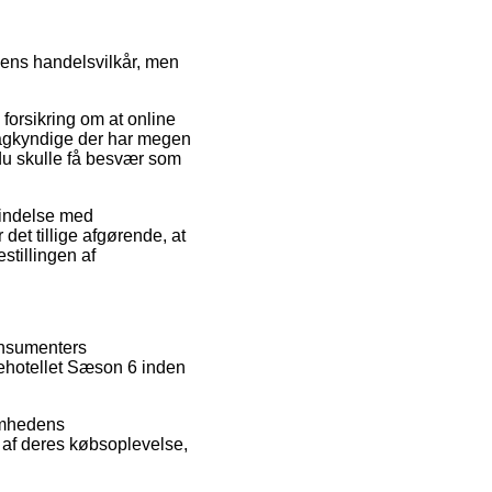
ens handelsvilkår, men
n forsikring om at online
f sagkyndige der har megen
 du skulle få besvær som
rbindelse med
det tillige afgørende, at
stillingen af
konsumenters
dehotellet Sæson 6 inden
somhedens
 af deres købsoplevelse,