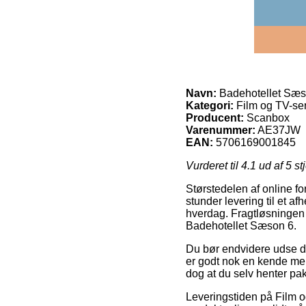
Navn:
Badehotellet Sæs
Kategori:
Film og TV-ser
Producent:
Scanbox
Varenummer:
AE37JW
EAN:
5706169001845
Vurderet til
4.1
ud af 5 st
Størstedelen af online fo
stunder levering til et a
hverdag. Fragtløsningen e
Badehotellet Sæson 6.
Du bør endvidere udse dig
er godt nok en kende mere
dog at du selv henter pak
Leveringstiden på Film og