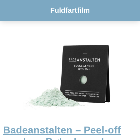
Fuldfartfilm
Badeanstalten – Peel-off