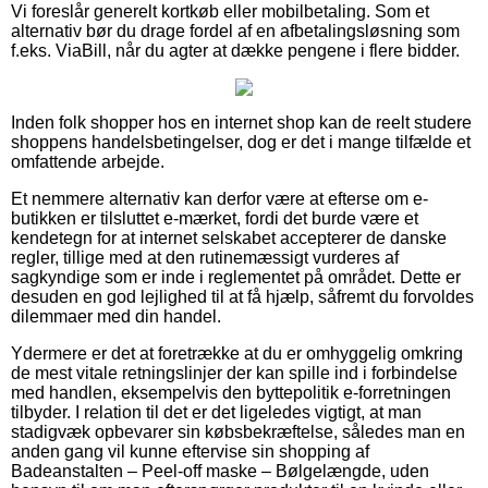
Vi foreslår generelt kortkøb eller mobilbetaling. Som et
alternativ bør du drage fordel af en afbetalingsløsning som
f.eks. ViaBill, når du agter at dække pengene i flere bidder.
Inden folk shopper hos en internet shop kan de reelt studere
shoppens handelsbetingelser, dog er det i mange tilfælde et
omfattende arbejde.
Et nemmere alternativ kan derfor være at efterse om e-
butikken er tilsluttet e-mærket, fordi det burde være et
kendetegn for at internet selskabet accepterer de danske
regler, tillige med at den rutinemæssigt vurderes af
sagkyndige som er inde i reglementet på området. Dette er
desuden en god lejlighed til at få hjælp, såfremt du forvoldes
dilemmaer med din handel.
Ydermere er det at foretrække at du er omhyggelig omkring
de mest vitale retningslinjer der kan spille ind i forbindelse
med handlen, eksempelvis den byttepolitik e-forretningen
tilbyder. I relation til det er det ligeledes vigtigt, at man
stadigvæk opbevarer sin købsbekræftelse, således man en
anden gang vil kunne eftervise sin shopping af
Badeanstalten – Peel-off maske – Bølgelængde, uden