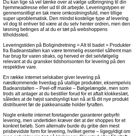
Du kan lige så vel tænke over at vælge udbringning til din
hjemmeadresse eller ud til dit arbejde. Leveringstypen er
gennemsnitligt en tak mere omkostningsfuld, men tillige
super uproblematisk. Den mindst kostelige type af levering
vil dog til enhver tid være at du selv henter ordren, men den
løsning betinges af at du er tæt på webshoppens
tilholdssted.
Leveringstiden på Boligindretning > Alt til badet > Produkter
fra Badeanstalten kan være temmelig essentiel såfremt man
har brug for varen straks, og herved er det selvfølgelig
relevant at du gransker tidshorisonten for levering på den
respektive vare.
En række internet selskaber giver levering på
næstkommende hverdag på utallige produkter, eksempelvis
Badeanstalten – Peel-off maske – Bølgelængde, men som
trods alt antager at du bestiller forud for et aftalt klokkeslæt,
således at de højst sandsynligt kan nå at få dit nye produkt
distribueret før de pakkeansatte holder fyraften.
Nogle enkelte internet foretagender garanterer gebyrfri
levering, men undertiden kræver det at der shoppes for et
konkret beløb. Som alternativ burde du gribe den mest
prisbevidste form for levering, hvilket gerne – ligegyldigt om