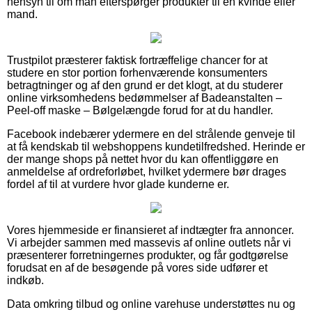
hensyn til om man efterspørger produkter til en kvinde eller
mand.
Trustpilot præsterer faktisk fortræffelige chancer for at
studere en stor portion forhenværende konsumenters
betragtninger og af den grund er det klogt, at du studerer
online virksomhedens bedømmelser af Badeanstalten –
Peel-off maske – Bølgelængde forud for at du handler.
Facebook indebærer ydermere en del strålende genveje til
at få kendskab til webshoppens kundetilfredshed. Herinde er
der mange shops på nettet hvor du kan offentliggøre en
anmeldelse af ordreforløbet, hvilket ydermere bør drages
fordel af til at vurdere hvor glade kunderne er.
Vores hjemmeside er finansieret af indtægter fra annoncer.
Vi arbejder sammen med massevis af online outlets når vi
præsenterer forretningernes produkter, og får godtgørelse
forudsat en af de besøgende på vores side udfører et
indkøb.
Data omkring tilbud og online varehuse understøttes nu og