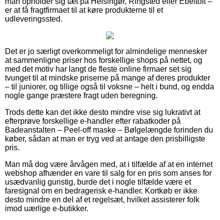
man opholder sig tæt på Helsingør, Ringsted eller Ebeltoft –
er at få fragtfirmaet til at køre produkterne til et
udleveringssted.
Det er jo særligt overkommeligt for almindelige mennesker
at sammenligne priser hos forskellige shops på nettet, og
med det motiv har langt de fleste online firmaer set sig
tvunget til at mindske priserne på mange af deres produkter
– til juniorer, og tillige også til voksne – helt i bund, og endda
nogle gange præstere fragt uden beregning.
Trods dette kan det ikke desto mindre vise sig lukrativt at
efterprøve forskellige e-handler efter rabatkoder på
Badeanstalten – Peel-off maske – Bølgelængde forinden du
køber, sådan at man er tryg ved at antage den prisbilligste
pris.
Man må dog være årvågen med, at i tilfælde af at en internet
webshop afhænder en vare til salg for en pris som anses for
usædvanlig gunstig, burde det i nogle tilfælde være et
faresignal om en bedragerisk e-handler. Kortkøb er ikke
desto mindre en del af et regelsæt, hvilket assisterer folk
imod uærlige e-butikker.